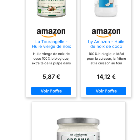
La Tourangelle -
by Amazon - Huile
Huile vierge de noix
de noix de coco
de coco - 100%
vierge biologique,
Huile vierge de noix de
100% biologique Idéal
Biologique -
950 ml
coco 100% biologique,
pour la cuisson, la friture
Première pression à
extraite de la pulpe dans
et la cuisson au four
froid - Cuisine et
les premiers jours
Convient aux régimes
cosmétique - 314ml
suivants la récolte. Notre
végétarien et végétalien
5,87 €
14,12 €
huile vierge de noix de
coco biologique provient
des Philippines et est
extraite selon des
méthodes traditionnelles
pour conserver toutes ses
propriétés nutritionnelles
et gustatives. L'huile
vierge de noix de coco
s'utilise dans la cuisine de
tous les jours : en
remplacement du beurre
pour les pâtisseries, pour
les cuissons de viandes &