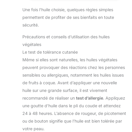
Lavandin super,
Ravintsara, Eucalyptus
Une fois l’huile choisie, quelques règles simples
globulus, Orange douce,
Citron. En diffusion ou
permettent de profiter de ses bienfaits en toute
complément alimentaire
sécurité.
chacun pourra y trouver
son bonheur. ●● VOTRE
GUIDE DE CONSEILS EN
Précautions et conseils d’utilisation des huiles
AROMATHÉRAPIE ●●
Nous vous accompagnons
végétales
à la découverte de
l’univers des huiles
Le test de tolérance cutanée
essentielles et végétales,
Même si elles sont naturelles, les huiles végétales
grâce à ce livre
d’aromathérapie. A travers
peuvent provoquer des réactions chez les personnes
plus de 150 recettes et
utilisations simples,
sensibles ou allergiques, notamment les huiles issues
profitez des bienfaits de
de fruits à coque. Avant d’appliquer une nouvelle
nos huiles essentielles et
végétales. En format PDF
huile sur une grande surface, il est vivement
celui-ci vous sera envoyé
24-48h après votre
recommandé de réaliser un
test d’allergie
. Appliquez
commande. ●●
L’EXPERTISE FRANÇAISE
une goutte d’huile dans le pli du coude et attendez
NUTRIMEA ●● Pour vous
24 à 48 heures. L’absence de rougeur, de picotement
garantir une formule et une
traçabilité optimale, nous
ou de bouton signifie que l’huile est bien tolérée par
travaillons avec 5 experts,
et nous concevons en
votre peau.
France toutes nos huiles