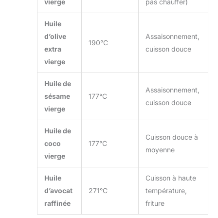
vierge
pas chauffer)
Huile
d’olive
Assaisonnement,
190°C
extra
cuisson douce
vierge
Huile de
Assaisonnement,
sésame
177°C
cuisson douce
vierge
Huile de
Cuisson douce à
coco
177°C
moyenne
vierge
Huile
Cuisson à haute
d’avocat
271°C
température,
raffinée
friture