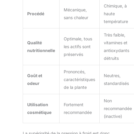
Chimique, à
Mécanique,
Procédé
haute
sans chaleur
température
Très faible,
Optimale, tous
Qualité
vitamines et
les actifs sont
nutritionnelle
antioxydants
préservés
détruits
Prononcés,
Goût et
Neutres,
caractéristiques
odeur
standardisés
de la plante
Non
Utilisation
Fortement
recommandée
cosmétique
recommandée
(inactive)
La supériorité de la pression à froid est donc