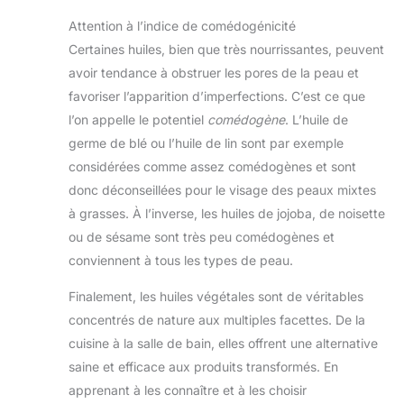
essentielles. Les plantes
sont issues du commerce
Attention à l’indice de comédogénicité
équitable et de petits
Certaines huiles, bien que très nourrissantes, peuvent
producteurs locaux ce qui
garantit une qualité
avoir tendance à obstruer les pores de la peau et
optimale grâce aux labels
HEBBD, HECT et 100%
favoriser l’apparition d’imperfections. C’est ce que
Pures et Naturelles. Huiles
l’on appelle le potentiel
comédogène
. L’huile de
certifiées par FR-BIO-01,
agriculture UE/non-UE.
germe de blé ou l’huile de lin sont par exemple
considérées comme assez comédogènes et sont
donc déconseillées pour le visage des peaux mixtes
à grasses. À l’inverse, les huiles de jojoba, de noisette
ou de sésame sont très peu comédogènes et
conviennent à tous les types de peau.
Finalement, les huiles végétales sont de véritables
concentrés de nature aux multiples facettes. De la
cuisine à la salle de bain, elles offrent une alternative
saine et efficace aux produits transformés. En
apprenant à les connaître et à les choisir