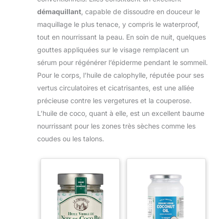
corps mais également les cuirs chevelus. Le jojoba
démaquillant
, capable de dissoudre en douceur le
bio adoucit et hydrate les peaux et cuirs chevelus
secs, avec pellicule. C’est une huile sèche
maquillage le plus tenace, y compris le waterproof,
raffermissante et lissante pour le corps et le visage.
Elle renforce le film de la peau sans fini gras, car
tout en nourrissant la peau. En soin de nuit, quelques
c’est une huile sèche. Son odeur neutre en fait une
gouttes appliquées sur le visage remplacent un
parfaite base végétale pour les mélanges et
cosmétiques maison
TOUS TYPE DE CHEVEUX
sérum pour régénérer l’épiderme pendant le sommeil.
SECS, GRAS, CASSANTS, LISSES, FRISÉS : L’huile de
jojoba pour les cheveux adoucit et revitalise. Elle
Pour le corps, l’huile de calophylle, réputée pour ses
apporte souplesse et brillance pour dessiner les
vertus circulatoires et cicatrisantes, est une alliée
boucles des cheveux ondulés et frisés. Cette cire de
jojoba est facile à rincer et s’applique du cuir chevelu
précieuse contre les vergetures et la couperose.
aux pointes, quelle que soit leur nature. Le jojoba est
L’huile de coco, quant à elle, est un excellent baume
une huile pour cheveux idéale
FLACON EN
VERRE RECYCLABLE, EMBOUTEILLÉ EN FRANCE :
nourrissant pour les zones très sèches comme les
Nos valeurs portent sur la qualité du produit et le
respect de l’environnement c’est pour cela que nous
coudes ou les talons.
travaillons au plus proche pour vous garantir le
meilleur. La mise en bouteille est réalisée en France et
nos bouteilles en verre sont fabriquées en Europe