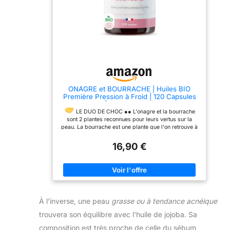
ONAGRE et BOURRACHE | Huiles BIO
Première Pression à Froid | 120 Capsules
de 500 mg | Hydratation de la Peau en
Profondeur | Régulation du Système
LE DUO DE CHOC ●● L'onagre et la bourrache
Hormonal | Label Ecocert | Made in France
sont 2 plantes reconnues pour leurs vertus sur la
| Terravita
peau. La bourrache est une plante que l'on retrouve à
l'état sauvage dans le bassin méditerranéen, son
huile est un geste de beauté ancestral. L'onagre est
16,90 €
également une plante très précieuse pour aider à
maintenir une peau saine.
ONAGRE BIO ●● Cette
huile est particulièrement riche en acides gras oméga
6 gamma linolénique ou GLA (6 à 14 %). On la
recommande souvent pour traiter l’eczéma, le
psoriasis et l’ichtyose. Elle permet aussi de réduire
les troubles liés à la période prémenstruelle, ainsi
À l’inverse, une peau
grasse ou à tendance acnéique
que les symptômes des règles douloureuses et est
trouvera son équilibre avec l’huile de jojoba. Sa
également préconisée à l'arrivée de la ménopause
contre les bouffées de chaleur.
BOURRACHE BIO
composition est très proche de celle du sébum