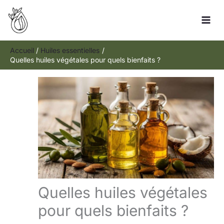
Aller
Rechercher
au
contenu
Accueil
Huiles essentielles
Quelles huiles végétales pour quels bienfaits ?
Quelles huiles végétales
pour quels bienfaits ?