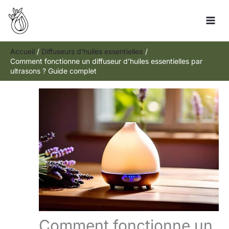
Aller
R
au
e
contenu
c
h
Accueil
Diffuseurs d'huiles essentielles
Comment fonctionne un diffuseur d’huiles essentielles par
e
ultrasons ? Guide complet
r
c
h
e
r
Comment fonctionne un