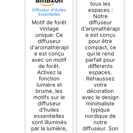
LED
tous les
espaces :
Diffuseur d'Huiles
Essentielles
Notre
Ultrasonique
Motif de forêt
diffuseur
Aromathérapie
Electrique en Métal
Vintage
d'aromathérapi
avec 7-Couleurs
unique: Ce
e est conçu
Changeantes,
diffuseur
pour être
Minuterie et Arrêt
Automatique pour
d'aromathérapi
compact, ce
Chambre Salon Spa
e est conçu
qui le rend
Yoga Massage -
150ML Arbre
avec un motif
parfait pour
de forêt.
différents
Activez la
espaces.
fonction
Rehaussez
lumière et
votre
brume, les
décoration
motifs sur le
avec le design
diffuseur
minimaliste
d'huiles
typique
essentielles
nordique de
sont illuminés
notre
par la lumière,
diffuseur. Son