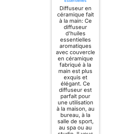
Essentielles
Diffuseur Electrique
Diffuseur en
Ultrasonique
Aromathérapie en
céramique fait
Céramique 200ML
à la main: Ce
avec Minuterie
diffuseur
D'arrêt Automatique
De 7 Couleurs pour
d'huiles
Appartement Bureau
essentielles
Maison Yoga
Cadeaux
aromatiques
avec couvercle
en céramique
fabriqué à la
main est plus
exquis et
élégant. Ce
diffuseur est
parfait pour
une utilisation
à la maison, au
bureau, à la
salle de sport,
au spa ou au
studio. Il vous