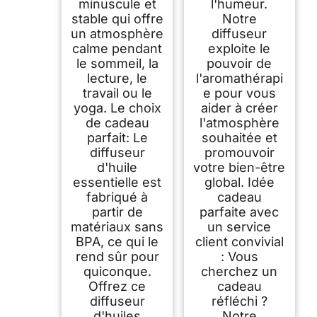
minuscule et
l'humeur.
stable qui offre
Notre
un atmosphère
diffuseur
calme pendant
exploite le
le sommeil, la
pouvoir de
lecture, le
l'aromathérapi
travail ou le
e pour vous
yoga. Le choix
aider à créer
de cadeau
l'atmosphère
parfait: Le
souhaitée et
diffuseur
promouvoir
d'huile
votre bien-être
essentielle est
global. Idée
fabriqué à
cadeau
partir de
parfaite avec
matériaux sans
un service
BPA, ce qui le
client convivial
rend sûr pour
: Vous
quiconque.
cherchez un
Offrez ce
cadeau
diffuseur
réfléchi ?
d'huiles
Notre