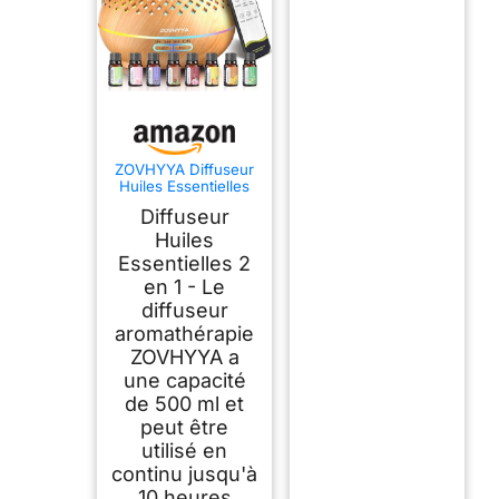
ZOVHYYA Diffuseur
Huiles Essentielles
500ML avec
Diffuseur
Télécommande 14
LED
Huiles
Essentielles 2
en 1 - Le
diffuseur
aromathérapie
ZOVHYYA a
une capacité
de 500 ml et
peut être
utilisé en
continu jusqu'à
10 heures