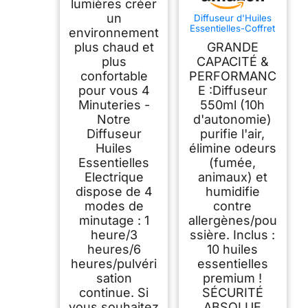
lumières créer
un
Diffuseur d'Huiles
Essentielles-Coffret
environnement
diffuseur d'huiles
plus chaud et
GRANDE
essentielles 500 ML
Télécommande 14
plus
CAPACITÉ &
Couleurs LED & 4
confortable
PERFORMANC
réglages de
pour vous 4
E :Diffuseur
minuterie Idéal pour
la Relaxation, Le
Minuteries -
550ml (10h
Bien-être et
Notre
d'autonomie)
l'aromathérapie
Diffuseur
purifie l'air,
Huiles
élimine odeurs
Essentielles
(fumée,
Electrique
animaux) et
dispose de 4
humidifie
modes de
contre
minutage : 1
allergènes/pou
heure/3
ssière. Inclus :
heures/6
10 huiles
heures/pulvéri
essentielles
sation
premium !
continue. Si
SÉCURITÉ
vous souhaitez
ABSOLUE