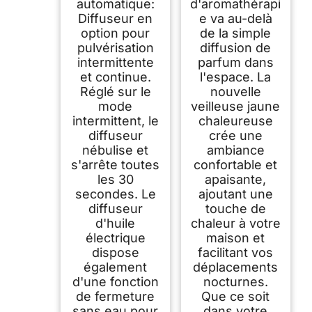
automatique:
d'aromathérapi
Diffuseur en
e va au-delà
option pour
de la simple
pulvérisation
diffusion de
intermittente
parfum dans
et continue.
l'espace. La
Réglé sur le
nouvelle
mode
veilleuse jaune
intermittent, le
chaleureuse
diffuseur
crée une
nébulise et
ambiance
s'arrête toutes
confortable et
les 30
apaisante,
secondes. Le
ajoutant une
diffuseur
touche de
d'huile
chaleur à votre
électrique
maison et
dispose
facilitant vos
également
déplacements
d'une fonction
nocturnes.
de fermeture
Que ce soit
sans eau pour
dans votre