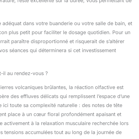
érature, reste excellente sur la durée, vous permettant de
 adéquat dans votre buanderie ou votre salle de bain, et
con plus petit pour faciliter le dosage quotidien. Pour un
ait paraître disproportionné et risquerait de s’altérer
e vos séances qui déterminera si cet investissement
t-il au rendez-vous ?
ierres volcaniques brûlantes, la réaction olfactive est
ère des effluves délicats qui remplissent l’espace d’une
ci toute sa complexité naturelle : des notes de tête
ent place à un cœur floral profondément apaisant et
e activement à la relaxation musculaire recherchée lors
es tensions accumulées tout au long de la journée de