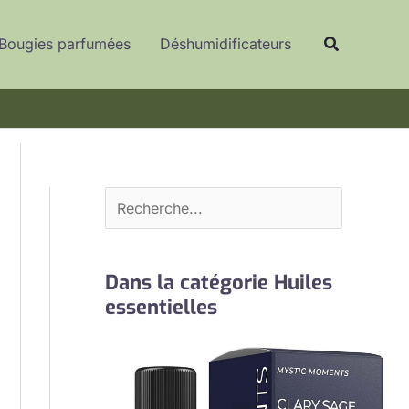
R
Recherche
e
Bougies parfumées
Déshumidificateurs
c
h
e
r
c
h
e
r
Dans la catégorie Huiles
essentielles