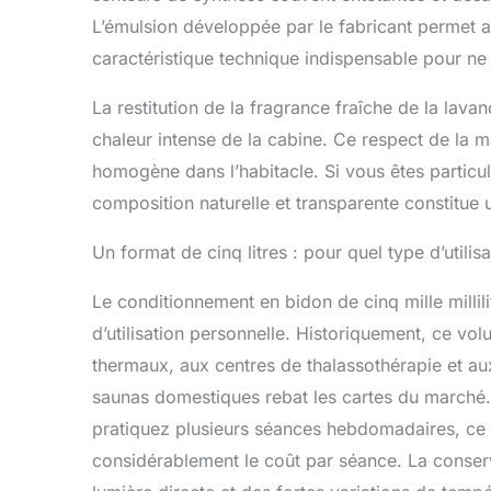
DE SAUNA.
L’émulsion développée par le fabricant permet au
SAUNA de 
caractéristique technique indispensable pour ne
TYLO - HE
est adapté
dilué à ra
La restitution de la fragrance fraîche de la lava
ou le rése
chaleur intense de la cabine. Ce respect de la m
LABORATO
homogène dans l’habitacle. Si vous êtes particul
produits à
Découvrez 
composition naturelle et transparente constitue
sauna, ham
essentiel
Un format de cinq litres : pour quel type d’utilisa
pour le ma
sont utili
Le conditionnement en bidon de cinq mille millil
à travers 
d’utilisation personnelle. Historiquement, ce vo
thermaux, aux centres de thalassothérapie et au
saunas domestiques rebat les cartes du marché.
pratiquez plusieurs séances hebdomadaires, ce
considérablement le coût par séance. La conservat