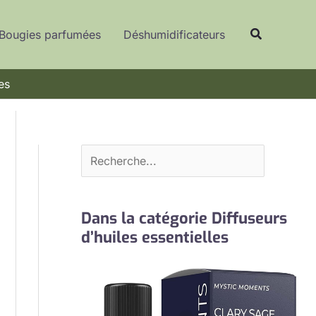
R
Recherche
e
Bougies parfumées
Déshumidificateurs
c
h
es
e
r
c
h
e
r
Dans la catégorie Diffuseurs
d’huiles essentielles