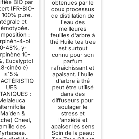
hromaCert -
tifiée BIO par
obtenues par le
émotypée et
cert (FR-BIO-
doux processus
ntégrale - La
. 100% pure,
de distillation de
mpagnie des
ntégrale et
l'eau des
Sens
hémotypée.
meilleures
mposition :
feuilles d'arbre à
rpinèn-4-ol
thé Huile tea tree
0-48%, γ-
est surtout
rpinène 10-
connu pour son
, Eucalyptol
parfum
1,8-cinéole)
rafraîchissant et
≤15%
apaisant. l'huile
ACTÉRISTIQ
d'arbre à thé
UES
peut être utilisé
TANIQUES :
dans des
Melaleuca
diffuseurs pour
alternifolia
soulager le
(Maiden &
stress et
tche) Cheel,
l'anxiété et
amille des
apaiser les sens
yrtaceae.
Soin de la peau: