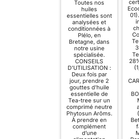
C
cer
Toutes nos
Ch
Eco
huiles
I
01)
essentielles sont
Co
i
analysées et
c
conditionnées à
Co
Plélo, en
Te
Bretagne, dans
3
notre usine
Te
spécialisée.
28%
CONSEILS
(
D'UTILISATION :
Deux fois par
jour, prendre 2
CAR
gouttes d'huile
essentielle de
BO
Tea-tree sur un
comprimé neutre
Phytosun Arôms.
À prendre en
Be
complément
f
d’une
M