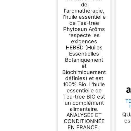
de
l'aromathérapie,
l'huile essentielle
de Tea-tree
Phytosun Arôms
respecte les
exigences
HEBBD (Huiles
Essentielles
Botaniquement
et
Biochimiquement
définies) et est
100% Bio. L'huile
essentielle de
Tea-tree BIO est
TE
un complément
1
alimentaire.
E
QUA
ANALYSÉE ET
Qua
es
CONDITIONNÉE
EN FRANCE :
Natu