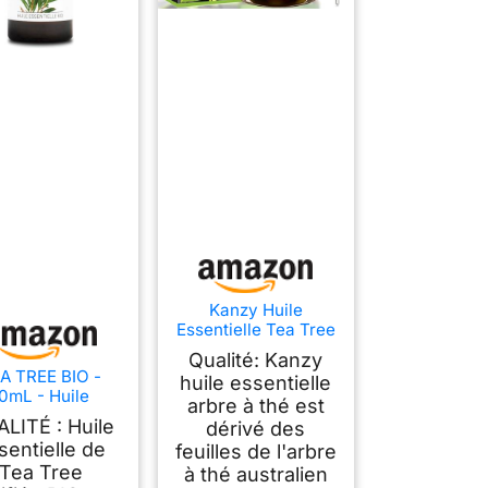
Kanzy Huile
Essentielle Tea Tree
60ml Naturelle
Qualité: Kanzy
Vegan Huile Arbre à
A TREE BIO -
huile essentielle
Thé pour le Visage,
0mL - Huile
arbre à thé est
Ongles et les Soins
ssentielle de
LITÉ : Huile
de la peau Huile
dérivé des
lité Premium -
sentielle de
feuilles de l'arbre
100% Pure,
Tea Tree
à thé australien
relle, Garantie