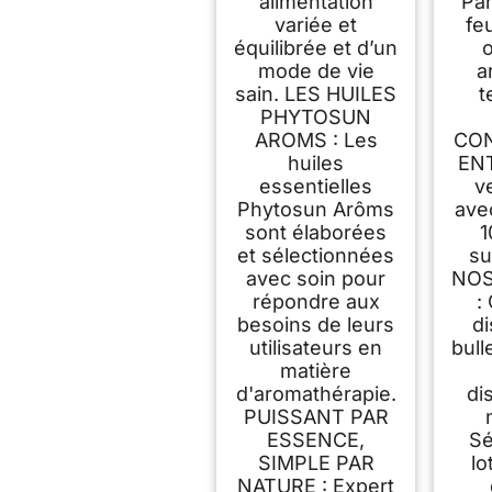
alimentation
Par
variée et
fe
équilibrée et d’un
o
mode de vie
a
sain. LES HUILES
t
PHYTOSUN
AROMS : Les
CO
huiles
ENT
essentielles
v
Phytosun Arôms
ave
sont élaborées
1
et sélectionnées
su
avec soin pour
NOS
répondre aux
:
besoins de leurs
d
utilisateurs en
bull
matière
d'aromathérapie.
di
PUISSANT PAR
ESSENCE,
Sé
SIMPLE PAR
lo
NATURE : Expert