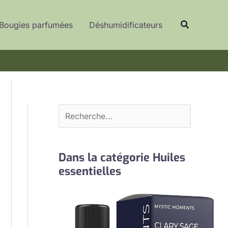
R
Recherche
e
Bougies parfumées
Déshumidificateurs
c
h
e
r
c
h
e
r
Dans la catégorie Huiles
essentielles