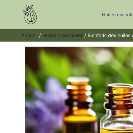
Aller
au
Huiles essenti
contenu
Accueil
Huiles essentielles
Bienfaits des huiles