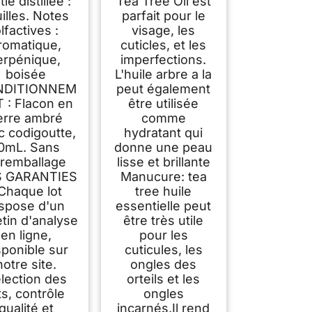
tie distillée :
Tea Tree Oil est
uilles. Notes
parfait pour le
lfactives :
visage, les
romatique,
cuticles, et les
erpénique,
imperfections.
boisée
L'huile arbre a la
NDITIONNEM
peut également
 : Flacon en
être utilisée
erre ambré
comme
c codigoutte,
hydratant qui
0mL. Sans
donne une peau
remballage
lisse et brillante
 GARANTIES
Manucure: tea
 Chaque lot
tree huile
ispose d'un
essentielle peut
etin d'analyse
être très utile
en ligne,
pour les
sponible sur
cuticules, les
notre site.
ongles des
lection des
orteils et les
ts, contrôle
ongles
qualité et
incarnés.Il rend