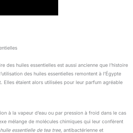
ntielles
e des huiles essentielles est aussi ancienne que l’histoire
tilisation des huiles essentielles remontent à l’Égypte
Elles étaient alors utilisées pour leur parfum agréable
ation à la vapeur d’eau ou par pression à froid dans le cas
xe mélange de molécules chimiques qui leur confèrent
huile essentielle de tea tree
, antibactérienne et