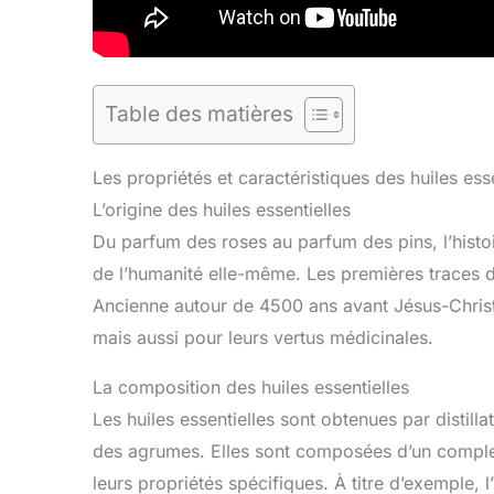
Table des matières
Les propriétés et caractéristiques des huiles esse
L’origine des huiles essentielles
Du parfum des roses au parfum des pins, l’histoir
de l’humanité elle-même. Les premières traces d’u
Ancienne autour de 4500 ans avant Jésus-Christ. 
mais aussi pour leurs vertus médicinales.
La composition des huiles essentielles
Les huiles essentielles sont obtenues par distill
des agrumes. Elles sont composées d’un comple
leurs propriétés spécifiques. À titre d’exemple, l’