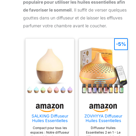
populaire pour utiliser les huiles essentielles afin
de favoriser le sommeil
. Il suffit de verser quelques
gouttes dans un diffuseur et de laisser les effluves
parfumer votre chambre avant le coucher.
-5%
SALKING Diffuseur
ZOVHYYA Diffuseur
Huiles Essentielles
Huiles Essentielles
100ml, Diffuseur
500ML avec
Compact pour tous les
Diffuseur Huiles
Parfum Maison 8
Télécommande 14
espaces : Notre diffuseur
Essentielles 2 en 1 - Le
LED
LED