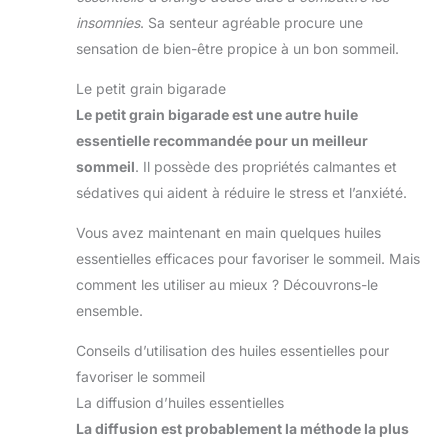
CONSEILS et les recettes de la fondatrice Isabelle
Pacchioni dans son dernier livre Aromatherapia
insomnies
. Sa senteur agréable procure une
Edition 2022 UN LABORATOIRE FAMILIAL ET
sensation de bien-être propice à un bon sommeil.
INDEPENDANT : Né en 2005 de la passion d'Isabelle
et de Marco Pacchioni pour l'aromathérapie et les
principes actifs naturels, en rendant l'aromathérapie
Le petit grain bigarade
accessible à tous.
Le petit grain bigarade est une autre huile
essentielle recommandée pour un meilleur
sommeil
. Il possède des propriétés calmantes et
sédatives qui aident à réduire le stress et l’anxiété.
Vous avez maintenant en main quelques huiles
essentielles efficaces pour favoriser le sommeil. Mais
comment les utiliser au mieux ? Découvrons-le
ensemble.
Conseils d’utilisation des huiles essentielles pour
favoriser le sommeil
La diffusion d’huiles essentielles
La diffusion est probablement la méthode la plus