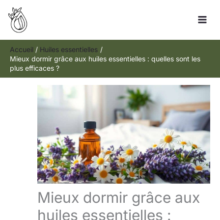
Aller
Rechercher
au
contenu
Accueil
Huiles essentielles
Mieux dormir grâce aux huiles essentielles : quelles sont les
plus efficaces ?
Mieux dormir grâce aux
huiles essentielles :