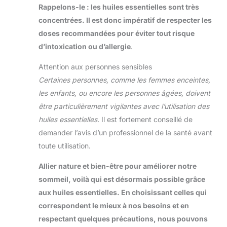
qui suscitera la curiosité
Rappelons-le : les huiles essentielles sont très
de tous. De plus, notre
concentrées. Il est donc impératif de respecter les
service client convivial
garantit une expérience
doses recommandées pour éviter tout risque
fluide et une satisfaction
client.
d’intoxication ou d’allergie
.
Attention aux personnes sensibles
Certaines personnes, comme les femmes enceintes,
les enfants, ou encore les personnes âgées, doivent
être particulièrement vigilantes avec l’utilisation des
huiles essentielles
. Il est fortement conseillé de
demander l’avis d’un professionnel de la santé avant
toute utilisation.
Allier nature et bien-être pour améliorer notre
sommeil, voilà qui est désormais possible grâce
aux huiles essentielles. En choisissant celles qui
correspondent le mieux à nos besoins et en
respectant quelques précautions, nous pouvons