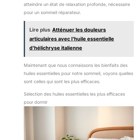
ciblées pour maintenir toute la famille en bonne santé
atteindre un état de relaxation profonde, nécessaire
une utilisation avec un
au quotidien.
diffuseur ou un
pour un sommeil réparateur.
humidificateur pour un
parfum frais et durable.
Dans le même temps,
l'huile essentielle peut
Lire plus
Atténuer les douleurs
également être mélangée
à un gel douche, un
articulaires avec l'huile essentielle
shampooing, un après-
d'hélichryse italienne
shampooing, une crème
pour le visage, une huile
de massage et utilisée
pour obtenir un meilleur
Maintenant que nous connaissons les bienfaits des
effet de soin.
【Service Attentionné】—
huiles essentielles pour notre sommeil, voyons quelles
Nous attachons
sont celles qui sont les plus efficaces.
soigneusement un
compte-gouttes à chaque
boîte de cadeau d'huile
Sélection des huiles essentielles les plus efficaces
essentielle de lavande
pour une utilisation facile.
pour dormir
Si vous rencontrez des
huiles essentielles ou si le
compte-gouttes est
endommagé, veuillez nous
contacter sans hésitation,
nous vous donnerons un
remplacement ou un
remboursement. Merci