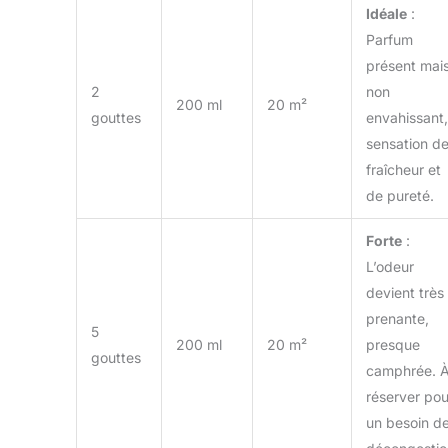
Idéale
:
Parfum
présent mai
2
non
200 ml
20 m²
gouttes
envahissant,
sensation d
fraîcheur et
de pureté.
Forte
:
L’odeur
devient très
prenante,
5
200 ml
20 m²
presque
gouttes
camphrée. 
réserver pou
un besoin d