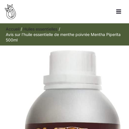
Aller
Rechercher
au
contenu
Accueil
Huiles essentielles
Avis sur l’huile essentielle de menthe poivrée Mentha Piperita
500ml