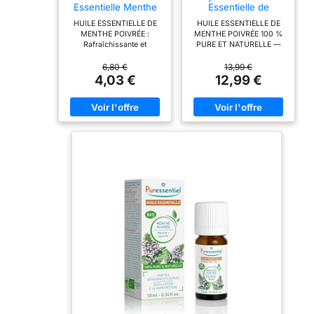
Essentielle Menthe
Essentielle de
Poivrée HECT 10 ml
Menthe Poivrée
HUILE ESSENTIELLE DE
HUILE ESSENTIELLE DE
Pure, 118ml
MENTHE POIVRÉE :
MENTHE POIVRÉE 100 %
Rafraîchissante et
PURE ET NATURELLE —
stimulante pour
Les huiles Majestic Pure
l’organisme, sa
Blends sont exactement
6,80 €
13,99 €
polyvalence d’action, tant
cela ! De nombreuses
4,03 €
12,99 €
sur la bonne digestion que
huiles vendues sur le
sur les états de fatigue,
marché affichent cette
font de l'Huile Essentielle
allégation, mais sont en
de Menthe poivrée une
réalité composées
incontournable à avoir
d'isolats naturels et de
chez soi. SPHÈRE
mélanges. Chaque huile
DIGESTIVE : L'Huile
essentielle est testée par
Essentielle de Menthe
un laboratoire
poivrée est tonifiante. Elle
indépendant ; c'est
permet de soulager les
pourquoi chaque flacon
inconforts digestifs en cas
est accompagné d'une
de repas copieux ou de
Garantie de Qualité.
mal des transports.
QUALITÉ ET GRADE
TONUS ET ENERGIE :
SUPÉRIEURS – Toutes les
L'Huile Essentielle de
huiles essentielles
Menthe poivrée permet de
Majestic Pure Blends sont
retrouver de l'énergie en
analysées par un
cas de fatigue mentale ou
laboratoire indépendant
physique. CONSEILS
afin de vérifier l'efficacité
D'UTILISATION : Pour la
de chaque huile. Chaque
digestion, ingérez 1 sur un
huile est testée pour
support neutre, maximum
déterminer sa