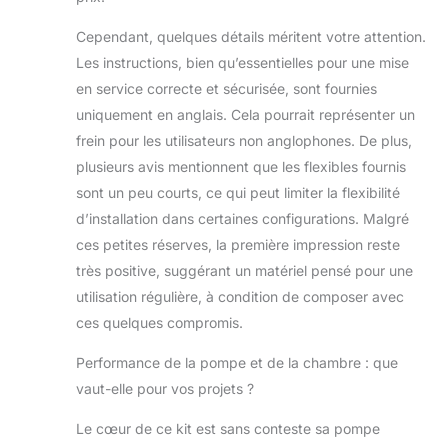
inoxydable 304 à
Cependant, quelques détails méritent votre attention.
haute résistance,
cette chambre
Les instructions, bien qu’essentielles pour une mise
résiste à la
en service correcte et sécurisée, sont fournies
corrosion et aux
uniquement en anglais. Cela pourrait représenter un
dommages
frein pour les utilisateurs non anglophones. De plus,
chimiques. Le
plusieurs avis mentionnent que les flexibles fournis
vacuomètre est
rempli d'huile de
sont un peu courts, ce qui peut limiter la flexibilité
silicone pour
d’installation dans certaines configurations. Malgré
supporter des
ces petites réserves, la première impression reste
pressions de 0 à
très positive, suggérant un matériel pensé pour une
-30 po Hg, grâce
à la fonction
utilisation régulière, à condition de composer avec
antichoc. Deux
ces quelques compromis.
silencieux
réduisent le bruit
Performance de la pompe et de la chambre : que
et rendent la
vaut-elle pour vos projets ?
pompe plus
silencieuse, afin
Le cœur de ce kit est sans conteste sa pompe
que vous puissiez