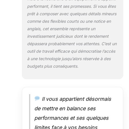
rempli d'huile de
performant, il tient ses promesses. Si vous êtes
silicone pour
prêt à composer avec quelques détails mineurs
supporter des
comme des flexibles courts ou une notice en
pressions de 0 à
anglais, cet ensemble représente un
-30 po Hg, grâce
à la fonction
investissement judicieux dont le rendement
antichoc. Deux
dépassera probablement vos attentes. C’est un
silencieux
outil de travail efficace qui démocratise l’accès
réduisent le bruit
à une technologie jusqu’alors réservée à des
et rendent la
pompe plus
budgets plus conséquents.
silencieuse, afin
que vous
puissiez vous
concentrer sur la
remise en état de
Il vous appartient désormais
vos surfaces.
de mettre en balance ses
Surveillance et
refroidissement
performances et ses quelques
faciles : avec une
fenêtre de
limites face à vos besoins