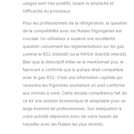
usages sont très positifs, louant la simplicité et
dégazer les
l’efficacité du processus.
uréthanes, le
silicone, les
Pour les professionnels de la réfrigération, la question
époxy, l'extraction
de la compatibilité avec les fluides frigorigènes est
d'huile essentielle,
le moulage de
cruciale. Un utilisateur a soulevé une excellente
résine et la
question concernant les réglementations sur les gaz
stabilisation du
comme le R22 (interdit) ou le R410A (bientôt interdit).
bois. Connaissez
Bien que le descriptif initial ne le mentionnait pas, le
votre machine de
fond en comble et
fabricant a confirmé que la pompe était compatible
ressentez la
avec le gaz R32. C’est une information capitale qui
différence. Large
rassurera les frigoristes souhaitant un outil conforme
application : la
aux normes à venir. Cette double compétence fait de
chambre à vide
avec pompe est
ce kit une solution économique et adaptable pour un
un outil essentiel
large éventail de professionnels. Son adéquation à
pour l'entretien
votre activité dépendra donc de votre besoin de
automobile,
travailler avec les fluides les plus récents.
l'emballage sous
vide et le