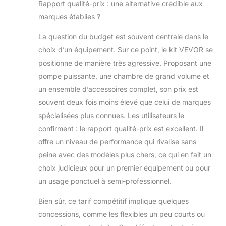
Rapport qualité-prix : une alternative crédible aux
nettoyage du
marques établies ?
réfrigérateur. En
outre, notre kit de
La question du budget est souvent centrale dans le
chambre à vide et
de pompe est
choix d’un équipement. Sur ce point, le kit VEVOR se
également
positionne de manière très agressive. Proposant une
largement utilisé
pompe puissante, une chambre de grand volume et
pour démousser
un ensemble d’accessoires complet, son prix est
le silicone, l'époxy,
le polyuréthane,
souvent deux fois moins élevé que celui de marques
etc. Cet ensemble
spécialisées plus connues. Les utilisateurs le
d'outils
confirment : le rapport qualité-prix est excellent. Il
pneumatiques AC
offre un niveau de performance qui rivalise sans
HVAC est pratique
peine avec des modèles plus chers, ce qui en fait un
à avoir à portée de
main.
choix judicieux pour un premier équipement ou pour
un usage ponctuel à semi-professionnel.
Bien sûr, ce tarif compétitif implique quelques
concessions, comme les flexibles un peu courts ou