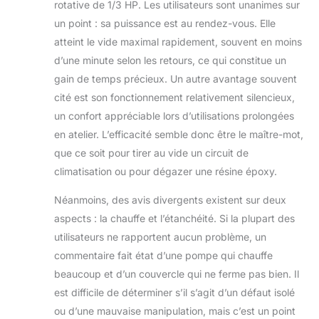
rotative de 1/3 HP. Les utilisateurs sont unanimes sur
vous concentrer
un point : sa puissance est au rendez-vous. Elle
sur la remise en
état de vos
atteint le vide maximal rapidement, souvent en moins
surfaces.
d’une minute selon les retours, ce qui constitue un
Surveillance et
gain de temps précieux. Un autre avantage souvent
refroidissement
cité est son fonctionnement relativement silencieux,
faciles : avec une
fenêtre de
un confort appréciable lors d’utilisations prolongées
visualisation de
en atelier. L’efficacité semble donc être le maître-mot,
l'huile, cette
que ce soit pour tirer au vide un circuit de
pompe à vide AC
climatisation ou pour dégazer une résine époxy.
peut facilement
surveiller les
Néanmoins, des avis divergents existent sur deux
niveaux d'huile
aspects : la chauffe et l’étanchéité. Si la plupart des
pour éviter une
carence en huile.
utilisateurs ne rapportent aucun problème, un
Notre outil de
commentaire fait état d’une pompe qui chauffe
pompe à vide
beaucoup et d’un couvercle qui ne ferme pas bien. Il
peut se refroidir et
est difficile de déterminer s’il s’agit d’un défaut isolé
éviter de brûler. La
protection
ou d’une mauvaise manipulation, mais c’est un point