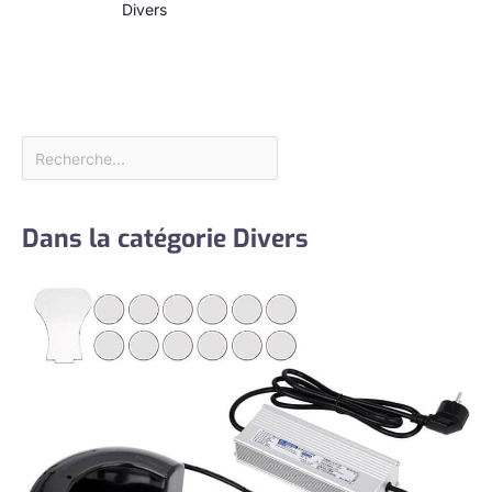
un outil essentiel
Divers
pour l'entretien
automobile,
l'emballage sous
vide et le
nettoyage du
réfrigérateur. En
outre, notre kit
de chambre à
vide et de pompe
Dans la catégorie Divers
est également
largement utilisé
pour démousser
le silicone,
l'époxy, le
polyuréthane,
etc. Cet
ensemble d'outils
pneumatiques
AC HVAC est
pratique à avoir à
portée de main.