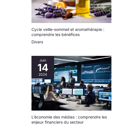
Cette chambre
de haute qualité
est parfaite pour
dégazer les
uréthanes, le
Cycle veille-sommeil et aromathérapie :
silicone, les
comprendre les bénéfices
époxy,
Divers
l'extraction
d'huile
essentielle, le
Juin
moulage de
14
résine et la
stabilisation du
2024
bois. Connaissez
votre machine de
fond en comble
et ressentez la
différence. Large
application : la
chambre à vide
L’économie des médias : comprendre les
avec pompe est
enjeux financiers du secteur