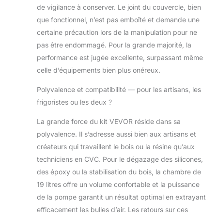
thermique
de vigilance à conserver. Le joint du couvercle, bien
intégrée empêche
que fonctionnel, n’est pas emboîté et demande une
la machine de
certaine précaution lors de la manipulation pour ne
surchauffer,
prolongeant ainsi
pas être endommagé. Pour la grande majorité, la
sa durée de vie.
performance est jugée excellente, surpassant même
Couvercle
celle d’équipements bien plus onéreux.
transparent à
haute étanchéité :
Polyvalence et compatibilité — pour les artisans, les
la fenêtre
frigoristes ou les deux ?
transparente de la
chambre est
La grande force du kit VEVOR réside dans sa
pratique pour
polyvalence. Il s’adresse aussi bien aux artisans et
détecter les
niveaux d'huile et
créateurs qui travaillent le bois ou la résine qu’aux
empêcher le
techniciens en CVC. Pour le dégazage des silicones,
moteur de brûler
des époxy ou la stabilisation du bois, la chambre de
en raison d'un
19 litres offre un volume confortable et la puissance
manque d'huile.
Cette chambre de
de la pompe garantit un résultat optimal en extrayant
haute qualité est
efficacement les bulles d’air. Les retours sur ces
parfaite pour