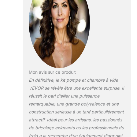
base antichoc
soutient un
fonctionnement
stable. Une
puissance et un
contrôle
complets que
vous pouvez
ressentir.
Chambre en acier
inoxydable :
capacité : 5
Mon avis sur ce produit
gallons/19 L.
En définitive, le kit pompe et chambre à vide
Fabriquée en
VEVOR se révèle être une excellente surprise. Il
acier inoxydable
réussit le pari d’allier une puissance
304 à haute
résistance, cette
remarquable, une grande polyvalence et une
chambre résiste
construction sérieuse à un tarif particulièrement
à la corrosion et
attractif. Idéal pour les artisans, les passionnés
aux dommages
de bricolage exigeants ou les professionnels du
chimiques. Le
froid à la recherche d’un équipement d’appoint
vacuomètre est