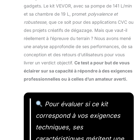
gadgets. Le kit VEVOR, avec sa pompe de 141 L/min
et sa chambre de 19 L, promet
polyvalence et
robustesse
, que ce soit pour des applications CVC ou
des projets créatifs de dégazage. Mais que vaut-il
réellement à l’épreuve du terrain ? Nous avons mené
une analyse approfondie de ses performances, de sa
conception et des retours d’utilisateurs pour vous
livrer un verdict objectif.
Ce test a pour but de vous
éclairer sur sa capacité à répondre à des exigences
professionnelles ou à celles d’un amateur averti.
Pour évaluer si ce kit
correspond à vos exigences
techniques, ses
caractéristiques méritent une