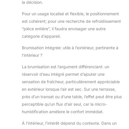
la décision.
Customisez votre
kit pour toutes
Pour un usage localisé et flexible, le positionnement
occasions.
est cohérent; pour une recherche de refroidissement
DIMENSIONS : H29
cm L21 cm P22 cm.
“pièce entière”, il faudra envisager une autre
Poids : à déterminer
catégorie d’appareil.
(kg). Couleur :
charbon. Contenu
Brumisation intégrée: utile à l’extérieur, pertinente à
de la boîte :
l’intérieur ?
ventilateur
brumisateur
La brumisation est l’argument différenciant: un
portable Shark,
réservoir d’eau intégré permet d’ajouter une
chargeur
sensation de fraîcheur, particulièrement appréciable
en extérieur lorsque l’air est sec. Sur une terrasse,
près d’un transat ou d’une table, l’effet peut être plus
perceptible qu’un flux d’air seul, car la micro-
humidification améliore le confort immédiat.
À l’intérieur, l’intérêt dépend du contexte. Dans un