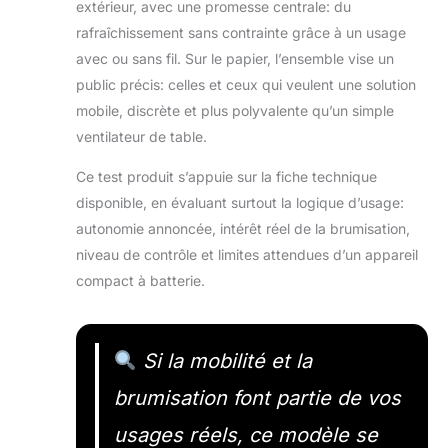
extérieur, avec une promesse centrale: du
rafraîchissement sans contrainte grâce à un usage
avec ou sans fil. Sur le papier, l’ensemble vise un
public précis: celles et ceux qui veulent une solution
mobile, discrète et plus polyvalente qu’un simple
ventilateur de table.
Ce test produit s’appuie sur la fiche technique
disponible, en évaluant surtout la logique d’usage:
autonomie annoncée, intérêt réel de la brumisation,
niveau de contrôle et limites attendues d’un appareil
compact à batterie.
Si la mobilité et la
brumisation font partie de vos
usages réels, ce modèle se