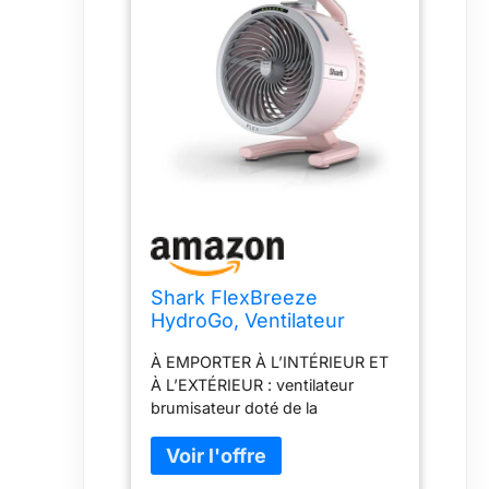
Shark FlexBreeze
HydroGo, Ventilateur
brumisateur portable
À EMPORTER À L’INTÉRIEUR ET
FA050EUDV
À L’EXTÉRIEUR : ventilateur
brumisateur doté de la
technologie HydroGo
Evaporating Cooling de Shark,
qui produit des gouttelettes