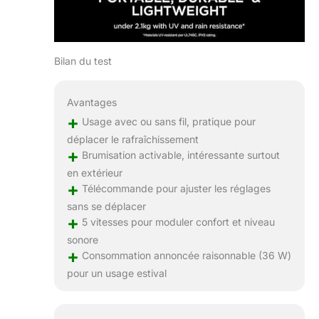
Bilan du test
Avantages
+
Usage avec ou sans fil, pratique pour
déplacer le rafraîchissement
+
Brumisation activable, intéressante surtout
en extérieur
+
Télécommande pour ajuster les réglages
sans se déplacer
+
5 vitesses pour moduler confort et niveau
sonore
+
Consommation annoncée raisonnable (36 W)
pour un usage estival