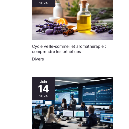
cadeau parfait pour la famille, les amis et les
significative la
2024
personnes qui aiment le sport, les voyages, les fêtes
consommation d'énergie
et autres activités de plein air. La tranquillité d'esprit
de ce ventilateur de refroidissement en fait un article
indispensable pour le bureau et la maison, comme la
chambre, la cuisine en été.
Cycle veille-sommeil et aromathérapie :
comprendre les bénéfices
Divers
Juin
14
2024