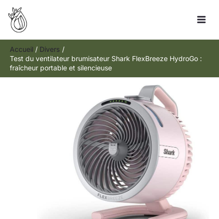
Aller
Rechercher
au
contenu
Accueil
Divers
Test du ventilateur brumisateur Shark FlexBreeze HydroGo :
fraîcheur portable et silencieuse