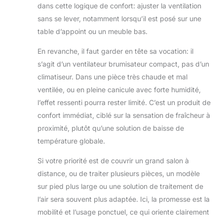
dans cette logique de confort: ajuster la ventilation
norme UL746C.
sans se lever, notamment lorsqu’il est posé sur une
AUTONOMIE DU
VENTILATEUR 5
table d’appoint ou un meuble bas.
VITESSES (SANS
BRUMISATION) :
En revanche, il faut garder en tête sa vocation: il
vitesse 1 – jusqu’à
s’agit d’un ventilateur brumisateur compact, pas d’un
12 h, Vitesse 3 –
climatiseur. Dans une pièce très chaude et mal
jusqu’à 3,5 h,
ventilée, ou en pleine canicule avec forte humidité,
Vitesse 5 – jusqu’à
1 h PORTABLE ET
l’effet ressenti pourra rester limité. C’est un produit de
PERSONNALISABLE
confort immédiat, ciblé sur la sensation de fraîcheur à
: ventilateur
proximité, plutôt qu’une solution de baisse de
compact et
température globale.
rafraîchissement
instantané. Les
Si votre priorité est de couvrir un grand salon à
accessoires
distance, ou de traiter plusieurs pièces, un modèle
(vendus
séparément)
sur pied plus large ou une solution de traitement de
incluent : Chargeur
l’air sera souvent plus adaptée. Ici, la promesse est la
de voiture et sac de
mobilité et l’usage ponctuel, ce qui oriente clairement
transport.