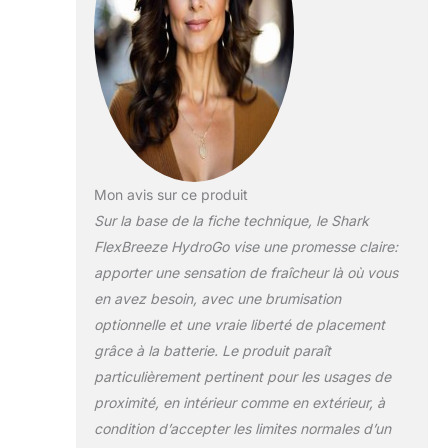
– jusqu’à 12 h, Vitesse 3 – jusqu’à
3,5 h, Vitesse 5 – jusqu’à 1 h
PORTABLE ET
PERSONNALISABLE : ventilateur
compact et rafraîchissement
instantané. Les accessoires
(vendus séparément) incluent :
Chargeur de voiture et sac de
transport. Customisez votre kit
Mon avis sur ce produit
pour toutes occasions.
Sur la base de la fiche technique, le Shark
DIMENSIONS : H29 cm L21 cm
FlexBreeze HydroGo vise une promesse claire:
P22 cm. Poids : à déterminer
(kg). Couleur : charbon. Contenu
apporter une sensation de fraîcheur là où vous
de la boîte : ventilateur
en avez besoin, avec une brumisation
brumisateur portable Shark,
optionnelle et une vraie liberté de placement
chargeur
grâce à la batterie. Le produit paraît
particulièrement pertinent pour les usages de
proximité, en intérieur comme en extérieur, à
condition d’accepter les limites normales d’un