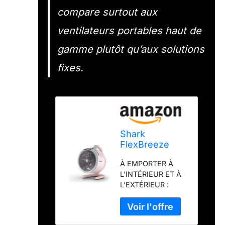
compare surtout aux
ventilateurs portables haut de
gamme plutôt qu’aux solutions
fixes.
Shark
FlexBreeze
HydroGo,
À EMPORTER À
Ventilateur
L’INTÉRIEUR ET À
brumisateur
L’EXTÉRIEUR :
portable
ventilateur
FA050EUDV
brumisateur doté
de la technologie