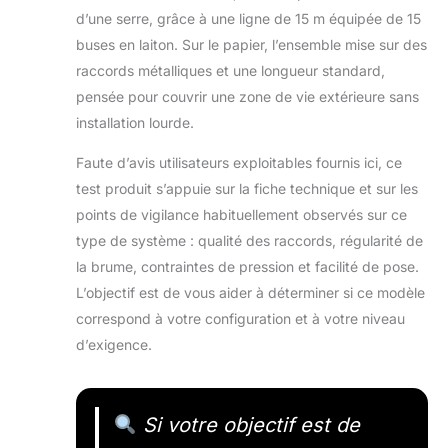
d’une serre, grâce à une ligne de 15 m équipée de 15
buses en laiton. Sur le papier, l’ensemble mise sur des
raccords métalliques et une longueur standard,
pensée pour couvrir une zone de vie extérieure sans
installation lourde.
Faute d’avis utilisateurs exploitables fournis ici, ce
test produit s’appuie sur la fiche technique et sur les
points de vigilance habituellement observés sur ce
type de système : qualité des raccords, régularité de
la brume, contraintes de pression et facilité de pose.
L’objectif est de vous aider à déterminer si ce modèle
correspond à votre configuration et à votre niveau
d’exigence.
Si votre objectif est de