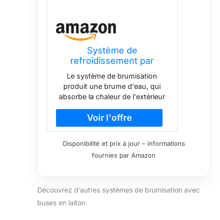
Système de
refroidissement par
brumisation, ligne de
Le système de brumisation
brumisation de 15 m + 15
produit une brume d'eau, qui
buses de brume en laiton
absorbe la chaleur de l'extérieur
+ adaptateur en laiton (1,9
environnant pendant l'été chaud
cm) pour serre de patio et
et fournit une zone extérieure
de jardin
rafraîchissante, maintenant la
température ambiante à 23 °C.
Disponibilité et prix à jour – informations
Installez le système de
fournies par Amazon
brumisation sur le toit, le porche,
la clôture de terrasse, le
belvédère, le mur de la cour, etc.,
pour refroidir votre terrasse
Découvrez d’autres systèmes de brumisation avec
extérieure.
buses en laiton