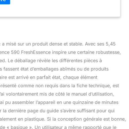
nd diamètre de 40 cm pour garantir un débit d’air frais
lus efficacement possible. Une fraîcheur maximale pour
ation minimale.
 a misé sur un produit dense et stable. Avec ses 5,45
lence 590 FreshEssence inspire une certaine robustesse,
ed. Le déballage révèle les différentes pièces à
urs fassent état d’emballages abîmés ou de produits
re est arrivé en parfait état, chaque élément
résenté comme non requis dans la fiche technique, est
J’ai volontairement mis de côté le manuel d’utilisation,
’ai pu assembler l’appareil en une quinzaine de minutes
r la dernière page du guide s’avère suffisant pour qui
palement en plastique. Si la conception générale est bonne,
r de « basique ». Un utilisateur a même rapporté que le