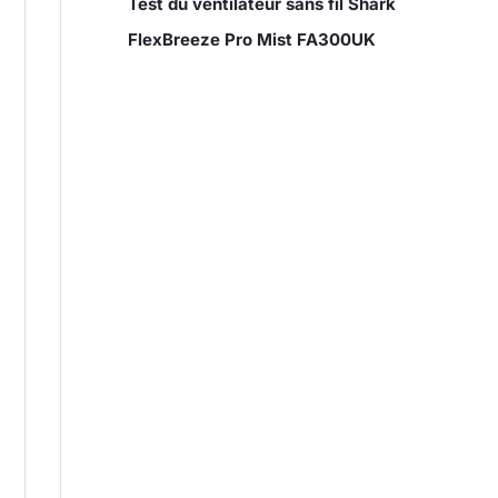
Test du ventilateur sans fil Shark
FlexBreeze Pro Mist FA300UK