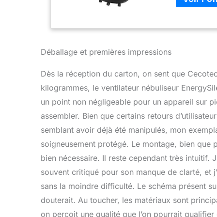
pales de gra
maximal le p
une consomm
Déballage et premières impressions
Dès la réception du carton, on sent que Cecotec
kilogrammes, le ventilateur nébuliseur EnergySi
un point non négligeable pour un appareil sur pi
assembler. Bien que certains retours d’utilisate
semblant avoir déjà été manipulés, mon exemplai
soigneusement protégé. Le montage, bien que p
bien nécessaire. Il reste cependant très intuitif. 
souvent critiqué pour son manque de clarté, et j
sans la moindre difficulté. Le schéma présent su
douterait. Au toucher, les matériaux sont princi
on perçoit une qualité que l’on pourrait qualifie