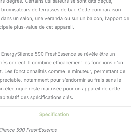
s degrés. Certains utilisateurs se sont dits déçus,
es brumisateurs de terrasses de bar. Cette comparaison
 dans un salon, une véranda ou sur un balcon, l’apport de
ncipale plus-value de cet appareil.
ec EnergySilence 590 FreshEssence se révèle être un
très correct. Il combine efficacement les fonctions d’un
nt. Les fonctionnalités comme le minuteur, permettant de
ppréciable, notamment pour s’endormir au frais sans le
n électrique reste maîtrisée pour un appareil de cette
pitulatif des spécifications clés.
Spécification
ilence 590 FreshEssence