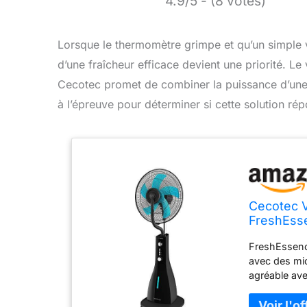
4.9/5 - (8 votes)
Lorsque le thermomètre grimpe et qu’un simple ve
d’une fraîcheur efficace devient une priorité. L
Cecotec promet de combiner la puissance d’une 
à l’épreuve pour déterminer si cette solution rép
Cecotec V
FreshEsse
en cuivre
FreshEssence
avec des mic
agréable ave
EnergySilenc
instantanée.