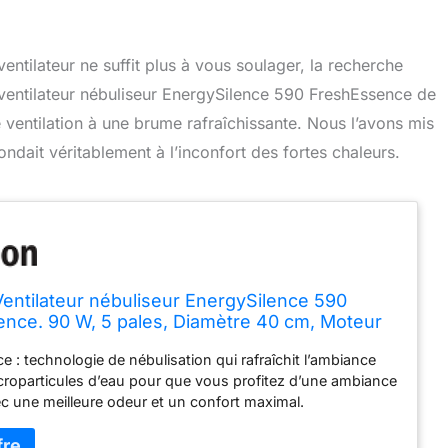
ntilateur ne suffit plus à vous soulager, la recherche
e ventilateur nébuliseur EnergySilence 590 FreshEssence de
ventilation à une brume rafraîchissante. Nous l’avons mis
ondait véritablement à l’inconfort des fortes chaleurs.
entilateur nébuliseur EnergySilence 590
nce. 90 W, 5 pales, Diamètre 40 cm, Moteur
, 3 Vitesses, Oscillation (590 Freshessence)
 : technologie de nébulisation qui rafraîchit l’ambiance
roparticules d’eau pour que vous profitez d’une ambiance
c une meilleure odeur et un confort maximal.
e Technology : obtenez une profonde sensation d’air frais
 Totalement silencieux. AirFlow5 : système formé par 5