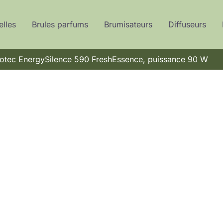
elles
Brules parfums
Brumisateurs
Diffuseurs
Cecotec EnergySilence 590 FreshEssence, puissance 90 W