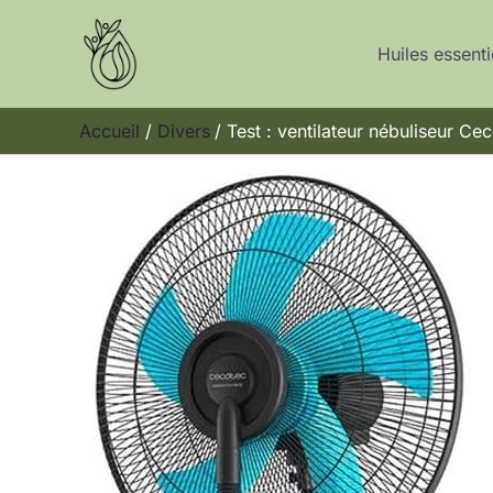
Aller
au
Huiles essenti
contenu
Accueil
Divers
Test : ventilateur nébuliseur 