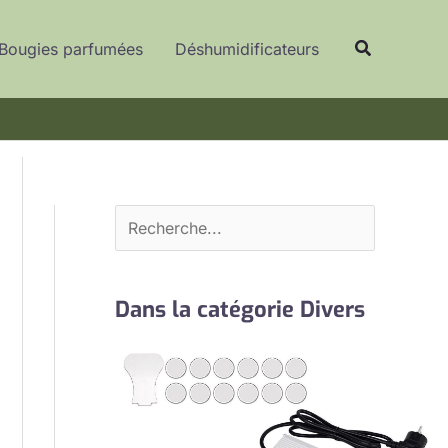
R
Recherche
e
Bougies parfumées
Déshumidificateurs
c
h
e
r
c
h
e
r
Dans la catégorie Divers