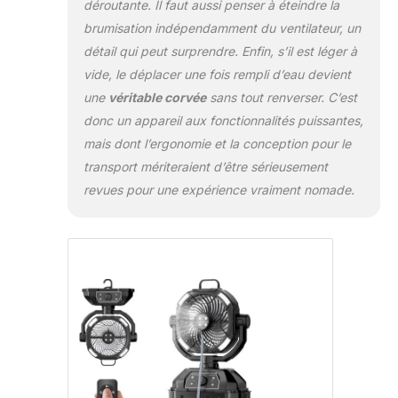
brumisateur est alimenté par un
déroutante. Il faut aussi penser à éteindre la
moteur haute puissance avec
brumisation indépendamment du ventilateur, un
différents réglages de vitesse. Il offre
détail qui peut surprendre. Enfin, s’il est léger à
une sensation rafraîchissante qui a
vide, le déplacer une fois rempli d’eau devient
été une bouée de sauvetage pendant
l'été étouffant, surtout lorsque vous
une
véritable corvée
sans tout renverser. C’est
jouez au pickleball pendant 2 à 3
donc un appareil aux fonctionnalités puissantes,
heures sous le soleil. Idéal pour
mais dont l’ergonomie et la conception pour le
l'extérieur : il est incroyable pour les
transport mériteraient d’être sérieusement
barbecues de golf ou les fêtes en
plein air dans les climats chauds,
revues pour une expérience vraiment nomade.
également incroyable pour le camping
en remorque, en particulier dans les
endroits où vous n'avez pas de
branchement électrique, vous
apportant de la fraîcheur tout au long
du chemin. Il est idéal pour le lieu de
travail en plein air, le porche, la
terrasse, la cour, la ferme, le pique-
nique et la tente, pendant la
randonnée, le golf et plus encore. Il
est compact et lorsque vous avez fini