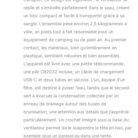
eau de 6 L : le ventilateur brumisateur
replie et s’emboîte parfaitement dans le seau, créant
portable rechargeable est livré avec
un bloc compact et facile à transporter grâce à sa
un seau d'eau de 6 L, la conception
sangle. L’ensemble pèse environ 2,5 kilogrammes à
de grande capacité vous permet de
vide, un poids tout à fait raisonnable pour un
l'utiliser pendant 4 à 7 heures sans le
remplir. Lorsqu'il n'est pas utilisé, le
équipement de camping ou de plein air. Au premier
ventilateur brumisateur portable peut
contact, les matériaux, bien qu’entièrement en
être retourné et rangé dans le seau,
plastique, semblent robustes et bien assemblés.
ce qui le rend facile à ranger et
L’appareil est livré avec une petite télécommande,
pratique à transporter directement
lors de vos déplacements à l'extérieur.
une pile CR2032 incluse, un câble de chargement
Réduit votre température et prend très
USB-C et deux tubes en silicone. L’un, équipé d’un
peu de place, idéal pour les
filtre, est destiné à puiser l’eau, tandis que le second
déplacements au frais 20 000 mAh et
sert à évacuer la condensation collectée par un
vitesse du vent réglable : le ventilateur
brumisateur de camping utilise une
anneau de drainage autour des buses de
batterie au lithium haute performance
brumisation, une attention aux détails que j’apprécie
de 20 000 mAh, qui peut fournir 5 à 7
particulièrement. Un crochet intégré sous la base du
heures (ventilateur élevé +
ventilateur permet de le suspendre la tête en bas, par
brumisation) ou 12 à 55 heures
(ventilateur uniquement) de temps de
exemple sous un parasol ou dans une tente.