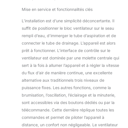
fonctionnement. Le ventilateur
Mise en service et fonctionnalités clés
brumisateur est alimenté par un
moteur haute puissance avec
L’installation est d’une simplicité déconcertante. Il
différents réglages de vitesse. Il offre
une sensation rafraîchissante qui a
suffit de positionner le bloc ventilateur sur le seau
été une bouée de sauvetage pendant
rempli d’eau, d’immerger le tube d’aspiration et de
l'été étouffant, surtout lorsque vous
connecter le tube de drainage. L’appareil est alors
jouez au pickleball pendant 2 à 3
prêt à fonctionner. L’interface de contrôle sur le
heures sous le soleil. Idéal pour
l'extérieur : il est incroyable pour les
ventilateur est dominée par une molette centrale qui
barbecues de golf ou les fêtes en
sert à la fois à allumer l’appareil et à régler la vitesse
plein air dans les climats chauds,
du flux d’air de manière continue, une excellente
également incroyable pour le camping
alternative aux traditionnels trois niveaux de
en remorque, en particulier dans les
puissance fixes. Les autres fonctions, comme la
endroits où vous n'avez pas de
branchement électrique, vous
brumisation, l’oscillation, l’éclairage et la minuterie,
apportant de la fraîcheur tout au long
sont accessibles via des boutons dédiés ou par la
du chemin. Il est idéal pour le lieu de
télécommande. Cette dernière réplique toutes les
travail en plein air, le porche, la
commandes et permet de piloter l’appareil à
terrasse, la cour, la ferme, le pique-
nique et la tente, pendant la
distance, un confort non négligeable. Le ventilateur