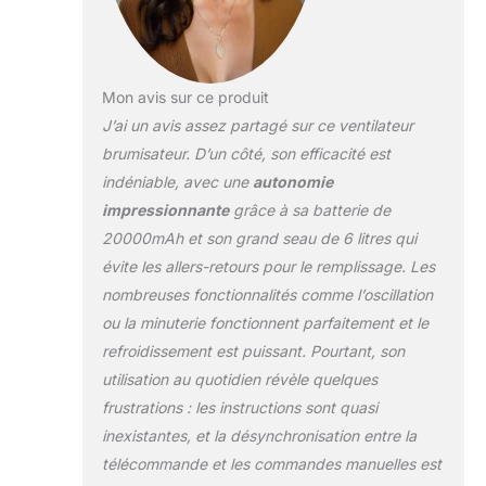
portable rechargeable est livré avec
un seau d'eau de 6 L, la conception
de grande capacité vous permet de
l'utiliser pendant 4 à 7 heures sans le
Mon avis sur ce produit
remplir. Lorsqu'il n'est pas utilisé, le
ventilateur brumisateur portable peut
J’ai un avis assez partagé sur ce ventilateur
être retourné et rangé dans le seau,
brumisateur. D’un côté, son efficacité est
ce qui le rend facile à ranger et
indéniable, avec une
autonomie
pratique à transporter directement
impressionnante
grâce à sa batterie de
lors de vos déplacements à l'extérieur.
20000mAh et son grand seau de 6 litres qui
Réduit votre température et prend très
peu de place, idéal pour les
évite les allers-retours pour le remplissage. Les
déplacements au frais 20 000 mAh et
nombreuses fonctionnalités comme l’oscillation
vitesse du vent réglable : le ventilateur
ou la minuterie fonctionnent parfaitement et le
brumisateur de camping utilise une
refroidissement est puissant. Pourtant, son
batterie au lithium haute performance
de 20 000 mAh, qui peut fournir 5 à 7
utilisation au quotidien révèle quelques
heures (ventilateur élevé +
frustrations : les instructions sont quasi
brumisation) ou 12 à 55 heures
inexistantes, et la désynchronisation entre la
(ventilateur uniquement) de temps de
télécommande et les commandes manuelles est
fonctionnement. Le ventilateur