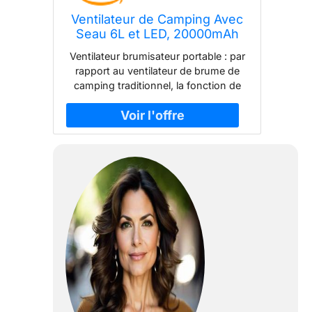
Ventilateur de Camping Avec
Seau 6L et LED, 20000mAh
Battery Portable Misting Fan,
Ventilateur brumisateur portable : par
3 Modes de Brumisation,
rapport au ventilateur de brume de
Oscillation Verticale 45°,
camping traditionnel, la fonction de
Ventilateur de Brumisation
brumisation portable vous permet de
pour le
sentir la brume d'eau fraîche sur votre
Camping/Pêche/Voyage, Noir
peau tout en soufflant le vent. La fine
brume d'eau peut s'évaporer
rapidement dans l'environnement à
haute température de l'été, ce qui
rend votre peau fraîche. Remarque : si
le ventilateur de brume émet un bruit
de grincement très fort et qu'il ne
semble pas pulvériser de l'eau hors
du brumisateur. Ce problème se
produit lorsque la batterie du
ventilateur est faible, il suffit de le
brancher pour le recharger. Seau à
eau de 6 L : le ventilateur brumisateur