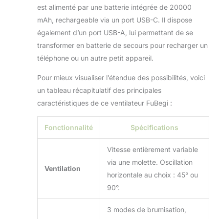
randonnée, le golf et plus encore. Il
est alimenté par une batterie intégrée de 20000
est compact et lorsque vous avez fini
mAh, rechargeable via un port USB-C. Il dispose
de l'utiliser, vous avez juste à jeter
également d’un port USB-A, lui permettant de se
l'eau et le fermer. Facile à transporter :
le ventilateur brumisateur est un
transformer en batterie de secours pour recharger un
merveilleux cadeau d'été pour
téléphone ou un autre petit appareil.
quelqu'un qui aime le golf, le camping,
les voyages, les pique-niques et les
Pour mieux visualiser l’étendue des possibilités, voici
activités de plein air. Le brumisateur
un tableau récapitulatif des principales
portable ne pèse que 2 kg et il peut
caractéristiques de ce ventilateur FuBegi :
être facilement transporté et vous
accompagner lors de vos voyages en
plein air Il dispose de plusieurs
Fonctionnalité
Spécifications
paramètres de ventilateur et de
modes de brumisation et fonctionne
Vitesse entièrement variable
parfaitement pour vous garder au
via une molette. Oscillation
frais mais pas mouillé.
Ventilation
horizontale au choix : 45° ou
90°.
3 modes de brumisation,