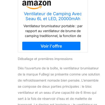
Ventilateur de Camping Avec
Seau 6L et LED, 20000mAh
Battery Portable Misting Fan,
Ventilateur brumisateur portable : par
3 Modes de Brumisation,
rapport au ventilateur de brume de
Oscillation Verticale 45°,
camping traditionnel, la fonction de
Ventilateur de Brumisation
brumisation portable vous permet de
pour le
sentir la brume d'eau fraîche sur votre
Camping/Pêche/Voyage, Noir
peau tout en soufflant le vent. La fine
brume d'eau peut s'évaporer
Déballage et premières impressions
rapidement dans l'environnement à
haute température de l'été, ce qui
Dès l’ouverture de la boîte, le ventilateur brumisateur
rend votre peau fraîche. Remarque : si
de la marque FuBegi se présente comme une solution
le ventilateur de brume émet un bruit
de grincement très fort et qu'il ne
de refroidissement nomade bien pensée. L’ensemble
semble pas pulvériser de l'eau hors
se compose de deux parties principales : le bloc
du brumisateur. Ce problème se
ventilateur et un seau d’une capacité de 6 litres qui
produit lorsque la batterie du
sert à la fois de réservoir d’eau et de mallette de
ventilateur est faible, il suffit de le
transport. Le design est ingénieux : le ventilateur se
brancher pour le recharger. Seau à