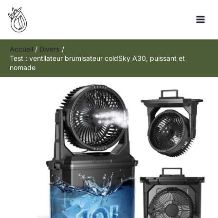
Aller
R
au
e
contenu
c
h
Accueil
Divers
Test : ventilateur brumisateur coldSky A30, puissant et
e
nomade
r
c
h
e
r