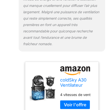
qui manque cruellement pour diffuser l’air plus
largement. Malgré une puissance de ventilation
qui reste simplement correcte, ses qualités
premières en font un appareil très
recommandable pour quiconque recherche
avant tout l’endurance et une brume de
fraîcheur nomade.
coldSky A30
Ventilateur
brumisateur de
4 vitesses de vent
camping avec
batterie 20 000
mAh 4 vitesses