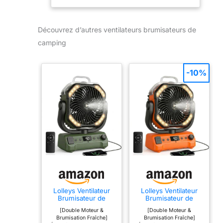
Noir
Découvrez d’autres ventilateurs brumisateurs de
camping
-10%
Lolleys Ventilateur
Lolleys Ventilateur
Brumisateur de
Brumisateur de
Camping 20000mAh,
Camping 20000mAh,
[Double Moteur &
[Double Moteur &
Ventilateur Portable
Ventilateur Portable
Brumisation Fraîche]
Brumisation Fraîche]
Rechargeable avec
Rechargeable avec