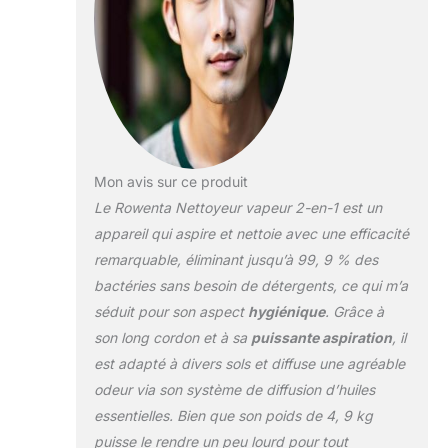
des bactéries en
utilisant
uniquement l'eau
du robinet ; pas de
produits chimiques
ni détergents
DIFFUSEUR
D'HUILES
Mon avis sur ce produit
ESSENTIELLES :
Le Rowenta Nettoyeur vapeur 2-en-1 est un
situé sur la tête
d'aspiration ; versez
appareil qui aspire et nettoie avec une efficacité
quelques gouttes
remarquable, éliminant jusqu’à 99, 9 % des
d'huiles essentielles
bactéries sans besoin de détergents, ce qui m’a
sur la pastille
séduit pour son aspect
hygiénique
. Grâce à
fournie avec le
produit ; glissez la
son long cordon et à sa
puissante aspiration
, il
pastille à l'intérieur
est adapté à divers sols et diffuse une agréable
du diffuseur ;
odeur via son système de diffusion d’huiles
laissez la vapeur
essentielles. Bien que son poids de 4, 9 kg
diffuser le parfum
dans toute la pièce
puisse le rendre un peu lourd pour tout