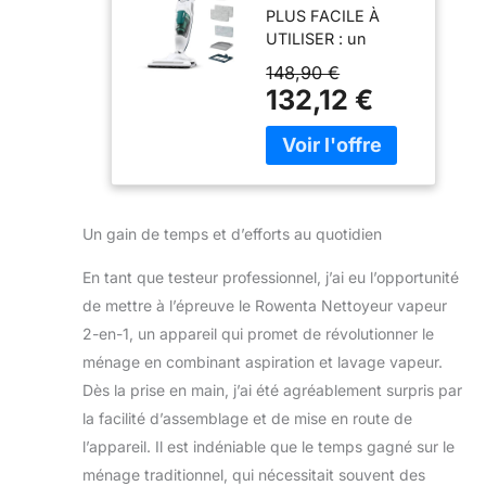
PLUS FACILE À
Vapeur 2-en-1-
UTILISER : un
7757w
appareil intuitif et
148,90 €
plus maniable qui
132,12 €
offre un confort
d'utilisation optimal
2-EN-1 : il aspire et
lave en même
temps puisque sa
tête d'aspiration
Un gain de temps et d’efforts au quotidien
enlève la poussière
du sol avant de
En tant que testeur professionnel, j’ai eu l’opportunité
nettoyer à la vapeur
de mettre à l’épreuve le Rowenta Nettoyeur vapeur
NETTOYAGE SAIN :
2-en-1, un appareil qui promet de révolutionner le
grâce à la vapeur, il
élimine jusqu'à 99,9
ménage en combinant aspiration et lavage vapeur.
% des germes et
Dès la prise en main, j’ai été agréablement surpris par
des bactéries en
la facilité d’assemblage et de mise en route de
utilisant
l’appareil. Il est indéniable que le temps gagné sur le
uniquement l'eau
du robinet ; pas de
ménage traditionnel, qui nécessitait souvent des