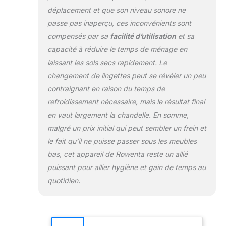
REPARABILITE 15
déplacement et que son niveau sonore ne
ANS AU JUSTE
passe pas inaperçu, ces inconvénients sont
PRIX : engagement
compensés par sa
facilité d’utilisation
et sa
de réparabilité 15
ans au juste prix
capacité à réduire le temps de ménage en
grâce à notre
laissant les sols secs rapidement. Le
réseau de 6200
changement de lingettes peut se révéler un peu
réparateurs dans le
contraignant en raison du temps de
monde, pour
refroidissement nécessaire, mais le résultat final
contribuer à la
protection de
en vaut largement la chandelle. En somme,
l’environnement et
malgré un prix initial qui peut sembler un frein et
à la réduction des
le fait qu’il ne puisse passer sous les meubles
déchets CONVIENT
bas, cet appareil de Rowenta reste un allié
A TOUS LES SOLS :
parquet, carrelage,
puissant pour allier hygiène et gain de temps au
vinyle et
quotidien.
tapis/moquettes
grâce à l'accessoire
Ultra Glider pour un
rafraîchissement