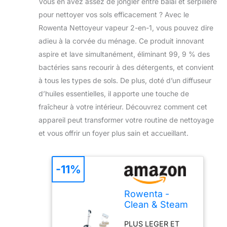
Vous en avez assez de jongler entre balai et serpillère
pour nettoyer vos sols efficacement ? Avec le
Rowenta Nettoyeur vapeur 2-en-1, vous pouvez dire
adieu à la corvée du ménage. Ce produit innovant
aspire et lave simultanément, éliminant 99, 9 % des
bactéries sans recourir à des détergents, et convient
à tous les types de sols. De plus, doté d’un diffuseur
d’huiles essentielles, il apporte une touche de
fraîcheur à votre intérieur. Découvrez comment cet
appareil peut transformer votre routine de nettoyage
et vous offrir un foyer plus sain et accueillant.
-11%
Rowenta -
Clean & Steam
Revolution RYH
PLUS LEGER ET
Nettoyeur