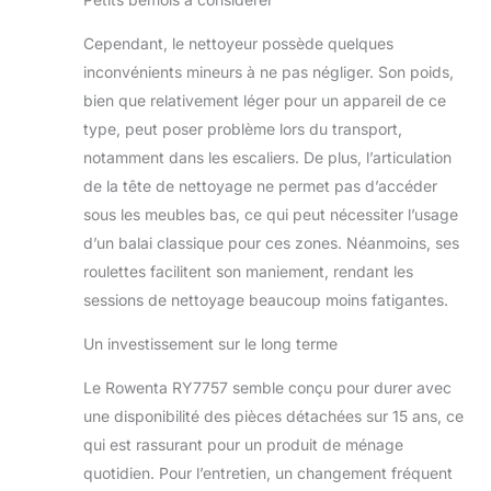
ans au juste prix
grâce à notre
Cependant, le nettoyeur possède quelques
réseau de 6200
réparateurs dans le
inconvénients mineurs à ne pas négliger. Son poids,
monde, pour
bien que relativement léger pour un appareil de ce
contribuer à la
type, peut poser problème lors du transport,
protection de
notamment dans les escaliers. De plus, l’articulation
l’environnement et
à la réduction des
de la tête de nettoyage ne permet pas d’accéder
déchets CONVIENT
sous les meubles bas, ce qui peut nécessiter l’usage
A TOUS LES SOLS :
d’un balai classique pour ces zones. Néanmoins, ses
parquet, carrelage,
roulettes facilitent son maniement, rendant les
vinyle et
sessions de nettoyage beaucoup moins fatigantes.
tapis/moquettes
grâce à l'accessoire
Un investissement sur le long terme
Ultra Glider pour un
rafraîchissement
Le Rowenta RY7757 semble conçu pour durer avec
optimal
PERFORMANCE
une disponibilité des pièces détachées sur 15 ans, ce
DURABLE : la
qui est rassurant pour un produit de ménage
technologie
quotidien. Pour l’entretien, un changement fréquent
cyclonique avancée