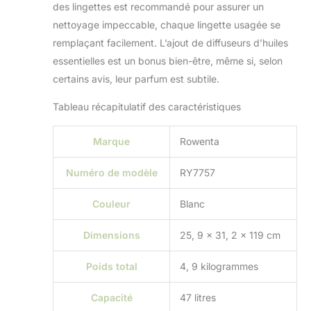
des lingettes est recommandé pour assurer un
assure une
nettoyage impeccable, chaque lingette usagée se
séparation optimale
de l'air et de la
remplaçant facilement. L’ajout de diffuseurs d’huiles
poussière pour des
essentielles est un bonus bien-être, même si, selon
résultats et une
certains avis, leur parfum est subtile.
performance
longue durée
Tableau récapitulatif des caractéristiques
ENTRETIEN FACILE
: le système de
Marque
Rowenta
cartouche
anticalcaire
prolonge la durée
Numéro de modèle
RY7757
de vie de votre
appareil pour un
Couleur
Blanc
nettoyage efficace
REMPLISSAGE
Dimensions
25, 9 x 31, 2 x 119 cm
PRATIQUE : le
réservoir d'eau
Poids total
4, 9 kilogrammes
amovible permet de
remplir facilement
Capacité
47 litres
l'appareil TRES BIEN