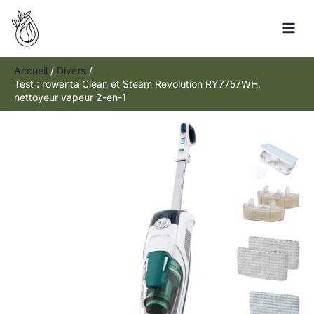
Aller
Rechercher
au
contenu
Accueil
Divers
Test : rowenta Clean et Steam Revolution RY7757WH,
nettoyeur vapeur 2-en-1