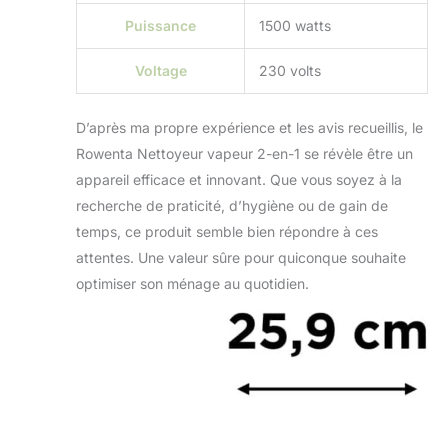
EQUIPE : 3 lingettes
Puissance
1500 watts
amovibles et
lavables, 2
Voltage
230 volts
cartouches
anticalcaires, socle
de rangement,
D’après ma propre expérience et les avis recueillis, le
accessoire Ultra-
Rowenta Nettoyeur vapeur 2-en-1 se révèle être un
Glider, 10 pastilles
pour le diffuseur
appareil efficace et innovant. Que vous soyez à la
d'huiles essentielles
recherche de praticité, d’hygiène ou de gain de
temps, ce produit semble bien répondre à ces
attentes. Une valeur sûre pour quiconque souhaite
optimiser son ménage au quotidien.