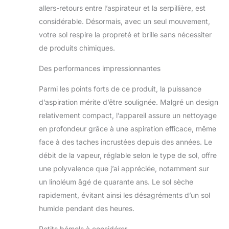
produits chimiques
allers-retours entre l’aspirateur et la serpillière, est
ni détergents
considérable. Désormais, avec un seul mouvement,
DIFFUSEUR
votre sol respire la propreté et brille sans nécessiter
D'HUILES
ESSENTIELLES :
de produits chimiques.
situé sur la tête
Des performances impressionnantes
d'aspiration ; versez
quelques gouttes
Parmi les points forts de ce produit, la puissance
d'huiles essentielles
sur la pastille
d’aspiration mérite d’être soulignée. Malgré un design
fournie avec le
relativement compact, l’appareil assure un nettoyage
produit ; glissez la
en profondeur grâce à une aspiration efficace, même
pastille à l'intérieur
face à des taches incrustées depuis des années. Le
du diffuseur ;
laissez la vapeur
débit de la vapeur, réglable selon le type de sol, offre
diffuser le parfum
une polyvalence que j’ai appréciée, notamment sur
dans toute la pièce
un linoléum âgé de quarante ans. Le sol sèche
REPARABILITE 15
rapidement, évitant ainsi les désagréments d’un sol
ANS AU JUSTE
PRIX : engagement
humide pendant des heures.
de réparabilité 15
Petits bémols à considérer