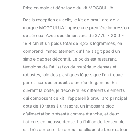
pulvérisation peut
Bouée pour
Prise en main et déballage du kit MOGOULUA
atteindre 7 l/h
Halloween
Matériau de qualité
Fontaine Etang
Dès la réception du colis, le kit de brouillard de la
supérieure : le
Aquarium
marque MOGOULUA impose une première impression
boîtier du fabricant
Jardin
de sérieux. Avec des dimensions de 37,79 x 20,9 x
de brouillard à
ultrasons est en
19,4 cm et un poids total de 3,23 kilogrammes, on
acier inoxydable
comprend immédiatement qu’il ne s’agit pas d’un
304 de qualité
simple gadget décoratif. Le poids est rassurant, il
supérieure. Ce
témoigne de l’utilisation de matériaux denses et
matériau résistant à
la corrosion le rend
robustes, loin des plastiques légers que l’on trouve
parfait pour les
parfois sur des produits d’entrée de gamme. En
étangs, les piscines
ouvrant la boîte, je découvre les différents éléments
et autres endroits
qui composent ce kit : l’appareil à brouillard principal
humides Protection
de la tête de
doté de 10 têtes à ultrasons, un imposant bloc
pulvérisation
d’alimentation présenté comme étanche, et deux
indépendante : il
flotteurs en mousse dense. La finition de l’ensemble
dispose d'un
est très correcte. Le corps métallique du brumisateur
design unique pour