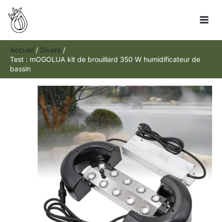
Aller
R
au
e
contenu
c
h
Accueil
Divers
Test : mOGOLUA kit de brouillard 350 W humidificateur de
e
bassin
r
c
h
e
r