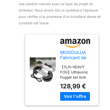
une solution robuste pour ce type de projet en
extérieur. Nous avons mis ce système à l’épreuve
pour vérifier si la promesse d’un brouillard dense et
constant est tenue.
MOGOULUA
Fabricant de
Brouillard 10
【7L/H HEAVY
Têtes
FOG】Ultrasonic
Nébuliseur à
Fogger est livré
Ultrasons 7L/H
avec 10 têtes de
Brumisateur
128,99 €
pulvérisation de
Générateur de
brume, améliore
Brouillard 350W
l'efficacité de la
Humidificateur
pulvérisation, le
à Brouillard
volume de
avec Une