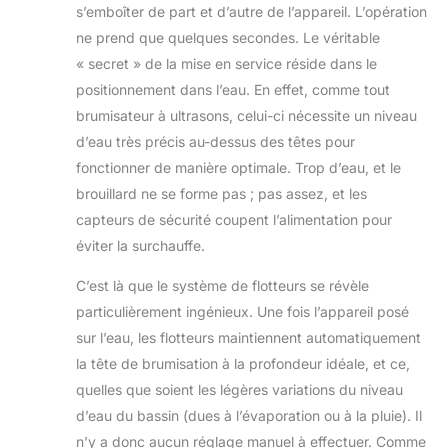
s’emboîter de part et d’autre de l’appareil. L’opération
l'horticulture et la
serre pour garder
ne prend que quelques secondes. Le véritable
les légumes et les
« secret » de la mise en service réside dans le
fruits frais et
positionnement dans l’eau. En effet, comme tout
humides. En outre,
brumisateur à ultrasons, celui-ci nécessite un niveau
c'est également un
merveilleux
d’eau très précis au-dessus des têtes pour
accessoire pour
fonctionner de manière optimale. Trop d’eau, et le
Halloween et Noël.
brouillard ne se forme pas ; pas assez, et les
capteurs de sécurité coupent l’alimentation pour
éviter la surchauffe.
C’est là que le système de flotteurs se révèle
particulièrement ingénieux. Une fois l’appareil posé
sur l’eau, les flotteurs maintiennent automatiquement
la tête de brumisation à la profondeur idéale, et ce,
quelles que soient les légères variations du niveau
d’eau du bassin (dues à l’évaporation ou à la pluie). Il
n’y a donc aucun réglage manuel à effectuer. Comme