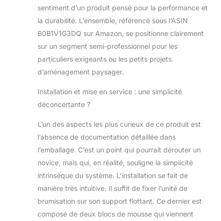
sentiment d’un produit pensé pour la performance et
bouée sur la
planche à brouillard,
la durabilité. L’ensemble, référencé sous l’ASIN
lorsqu'il est plus
B0B1V1G3DQ sur Amazon, se positionne clairement
haut que la ligne
sur un segment semi-professionnel pour les
d'eau, il offre une
particuliers exigeants ou les petits projets
protection sûre en
d’aménagement paysager.
coupant
automatiquement
Installation et mise en service : une simplicité
l'alimentation Large
application :
déconcertante ?
l'humidificateur à
ultrasons est un
L’un des aspects les plus curieux de ce produit est
bon choix pour la
l’absence de documentation détaillée dans
décoration des
l’emballage. C’est un point qui pourrait dérouter un
cours, la création
novice, mais qui, en réalité, souligne la simplicité
d'une atmosphère
intrinsèque du système. L’installation se fait de
particulière pour la
scène, la création
manière très intuitive. Il suffit de fixer l’unité de
de paysages
brumisation sur son support flottant. Ce dernier est
artificiels et un bon
composé de deux blocs de mousse qui viennent
assistant pour