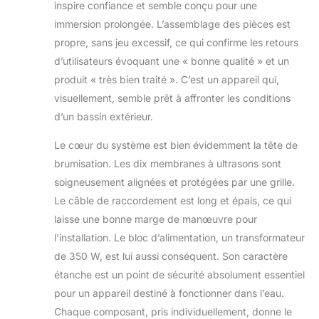
protéger la tête de
inspire confiance et semble conçu pour une
pulvérisation
immersion prolongée. L’assemblage des pièces est
indépendante.
propre, sans jeu excessif, ce qui confirme les retours
Chaque tête de
d’utilisateurs évoquant une « bonne qualité » et un
pulvérisation est
équipée d'un
produit « très bien traité ». C’est un appareil qui,
fusible qui offre une
visuellement, semble prêt à affronter les conditions
protection
d’un bassin extérieur.
indépendante pour
chaque tête de
Le cœur du système est bien évidemment la tête de
pulvérisation. Cela
brumisation. Les dix membranes à ultrasons sont
signifie qu'une tête
soigneusement alignées et protégées par une grille.
de pulvérisation
cassée n'affecte
Le câble de raccordement est long et épais, ce qui
pas le
laisse une bonne marge de manœuvre pour
fonctionnement
l’installation. Le bloc d’alimentation, un transformateur
des autres têtes de
de 350 W, est lui aussi conséquent. Son caractère
pulvérisation
Protection
étanche est un point de sécurité absolument essentiel
automatique contre
pour un appareil destiné à fonctionner dans l’eau.
l'arrêt du manque
Chaque composant, pris individuellement, donne le
d'eau : il y a une