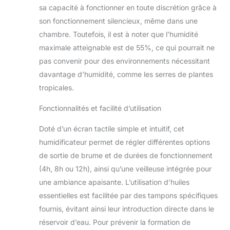
Remplissage par le
sa capacité à fonctionner en toute discrétion grâce à
dessus. INCLUT – 1
son fonctionnement silencieux, même dans une
cartouche de
chambre. Toutefois, il est à noter que l’humidité
déminéralisation,
plateau à huiles
maximale atteignable est de 55%, ce qui pourrait ne
essentielles avec 3
pas convenir pour des environnements nécessitant
huiles
davantage d’humidité, comme les serres de plantes
tropicales.
Fonctionnalités et facilité d’utilisation
Doté d’un écran tactile simple et intuitif, cet
humidificateur permet de régler différentes options
de sortie de brume et de durées de fonctionnement
(4h, 8h ou 12h), ainsi qu’une veilleuse intégrée pour
une ambiance apaisante. L’utilisation d’huiles
essentielles est facilitée par des tampons spécifiques
fournis, évitant ainsi leur introduction directe dans le
réservoir d’eau. Pour prévenir la formation de