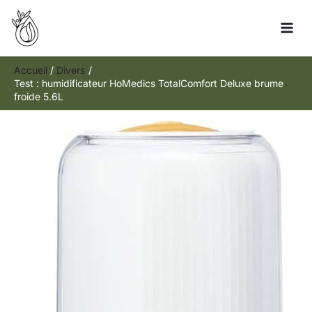
Aller
Rechercher
au
contenu
Accueil
Divers
Test : humidificateur HoMedics TotalComfort Deluxe brume
froide 5.6L