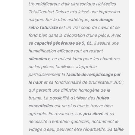
des huiles
L’humidificateur d’air ultrasonique HoMedics
essentielles
TotalComfort Deluxe m’a laissé une impression
RESERVOIR
mitigée. Sur le plan esthétique,
son design
HYGIENIQUE –
Technologie Clear
rétro futuriste
est un vrai coup de cœur et se
Tank pour protéger
fond bien dans la décoration d’une pièce. Avec
le réservoir des
sa
capacité généreuse de 5, 6L
, il assure une
moisissures et du
humidification efficace tout en restant
mildiou.
silencieux
, ce qui est idéal pour les chambres
Remplissage par le
dessus. INCLUT – 1
ou les pièces familiales. J’apprécie
cartouche de
particulièrement la
facilité de remplissage par
déminéralisation,
le haut
et sa fonctionnalité de brumisateur 360°,
plateau à huiles
qui garantit une diffusion homogène de la
essentielles avec 3
huiles
brume. La possibilité d’utiliser des
huiles
essentielles
est un plus que je trouve bien
agréable. En revanche, son
prix élevé
et sa
nécessité d’entretien quotidien, notamment le
vidage d’eau, peuvent être rébarbatifs. Sa
taille