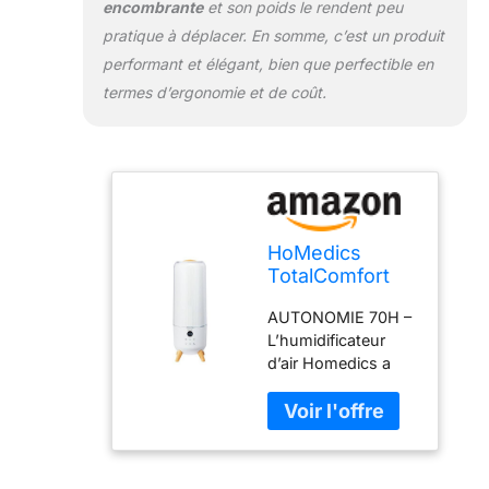
encombrante
et son poids le rendent peu
pratique à déplacer. En somme, c’est un produit
performant et élégant, bien que perfectible en
termes d’ergonomie et de coût.
HoMedics
TotalComfort
Deluxe
AUTONOMIE 70H –
Humidificateur
L’humidificateur
d’air
d’air Homedics a
ultrasonique –
une autonomie de
Brume froide
70h et s’éteint
visible –
automatiquement
Remplissage
quand son réservoir
par le haut 5.6L
est vide. Minuteur
– Brumisateur