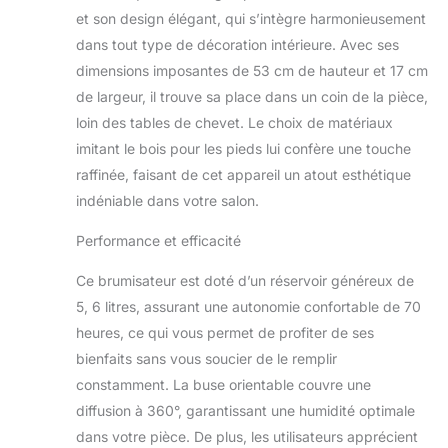
multidirectionnel à 3
Huile
et son design élégant, qui s’intègre harmonieusement
intensités réglable
essentielle
dans tout type de décoration intérieure. Avec ses
programmable.
dimensions imposantes de 53 cm de hauteur et 17 cm
Pour les pièces
jusqu’à 426
de largeur, il trouve sa place dans un coin de la pièce,
ft2/39.5 m2, parfait
loin des tables de chevet. Le choix de matériaux
pour bébé ECRAN
imitant le bois pour les pieds lui confère une touche
DIGITAL – Ecran
raffinée, faisant de cet appareil un atout esthétique
digital simple et
indéniable dans votre salon.
facile à lire avec
mode nuit.
Performance et efficacité
Possibilité d’ajouter
des huiles
Ce brumisateur est doté d’un réservoir généreux de
essentielles
RESERVOIR
5, 6 litres, assurant une autonomie confortable de 70
HYGIENIQUE –
heures, ce qui vous permet de profiter de ses
Technologie Clear
bienfaits sans vous soucier de le remplir
Tank pour protéger
constamment. La buse orientable couvre une
le réservoir des
diffusion à 360°, garantissant une humidité optimale
moisissures et du
mildiou.
dans votre pièce. De plus, les utilisateurs apprécient