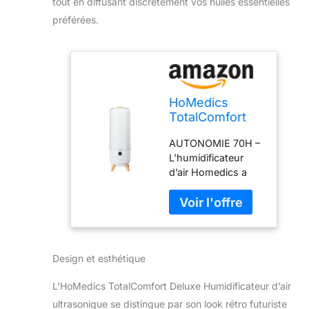
tout en diffusant discrètement vos huiles essentielles
préférées.
HoMedics
TotalComfort
Deluxe
AUTONOMIE 70H –
Humidificateur
L’humidificateur
d’air
d’air Homedics a
ultrasonique –
une autonomie de
Brume froide
70h et s’éteint
visible –
automatiquement
Remplissage
quand son réservoir
par le haut 5.6L
est vide. Minuteur
– Brumisateur
Design et esthétique
jusqu’à 12h.
360° - Parfait
BRUMISATEUR
pour pièces
L’HoMedics TotalComfort Deluxe Humidificateur d’air
360° - Hygrostat
familiales et
35-55 RH
chambres –
ultrasonique se distingue par son look rétro futuriste