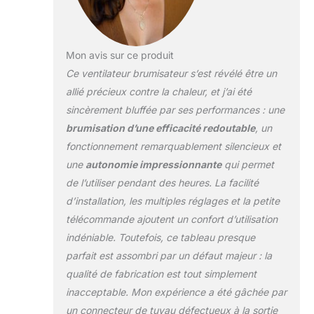
couverture, ce qui
le rend idéal pour
refroidir de grands
Mon avis sur ce produit
espaces
Ce ventilateur brumisateur s’est révélé être un
rapidement et
uniformément. Le
allié précieux contre la chaleur, et j’ai été
ventilateur de
sincèrement bluffée par ses performances : une
refroidissement
brumisation d’une efficacité redoutable
, un
combine le puissant
fonctionnement remarquablement silencieux et
flux d'air avec le
brouillard de
une
autonomie impressionnante
qui permet
refroidissement
de l’utiliser pendant des heures. La facilité
pour réduire la
d’installation, les multiples réglages et la petite
température plus
télécommande ajoutent un confort d’utilisation
rapidement et plus
efficacement. C'est
indéniable. Toutefois, ce tableau presque
le meilleur cadeau
parfait est assombri par un défaut majeur : la
pour soulager l'été
qualité de fabrication est tout simplement
chaud. Moteur sans
inacceptable. Mon expérience a été gâchée par
balais et réglage à 4
vitesses : ce
un connecteur de tuyau défectueux à la sortie