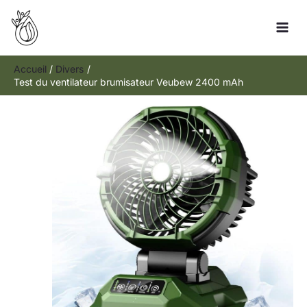
Aller
Rechercher
au
contenu
Accueil
Divers
Test du ventilateur brumisateur Veubew 2400 mAh