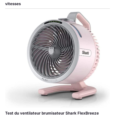
normal qu'il y ait
vitesses
une petite quantité
d'eau à l'intérieur
du ventilateur avec
un jet d'eau.
N'hésitez pas à
l'utiliser. En effet, le
ventilateur de
brumisation de
camping en plein air
doit subir des tests
fonctionnels
professionnels
avant de quitter
l'usine. Si vous
avez des questions,
notre équipe après-
vente dédiée
24h/24 et 7j/7 est là
pour garantir votre
entière satisfaction.
Test du ventilateur brumisateur Shark FlexBreeze