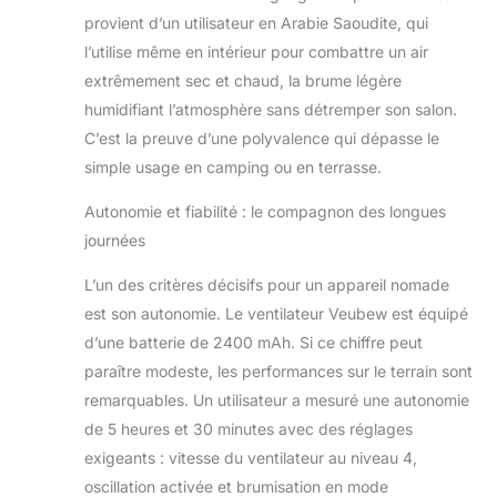
refroidissement de
provient d’un utilisateur en Arabie Saoudite, qui
sol est livré avec
l’utilise même en intérieur pour combattre un air
une buse standard
extrêmement sec et chaud, la brume légère
de 3 mm pour une
pulvérisation
humidifiant l’atmosphère sans détremper son salon.
puissante et une
C’est la preuve d’une polyvalence qui dépasse le
large couverture,
simple usage en camping ou en terrasse.
ainsi que deux
buses
Autonomie et fiabilité : le compagnon des longues
supplémentaires de
journées
2 mm pour le
remplacement de
L’un des critères décisifs pour un appareil nomade
l'utilisateur. Les
est son autonomie. Le ventilateur Veubew est équipé
buses de 2 mm
offrent une brume
d’une batterie de 2400 mAh. Si ce chiffre peut
plus fine pour un
paraître modeste, les performances sur le terrain sont
refroidissement
remarquables. Un utilisateur a mesuré une autonomie
doux. Cette
de 5 heures et 30 minutes avec des réglages
flexibilité répond à
divers besoins,
exigeants : vitesse du ventilateur au niveau 4,
améliorant votre
oscillation activée et brumisation en mode