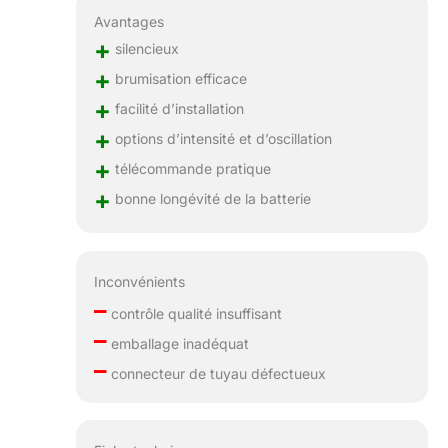
N'hésitez pas à
Avantages
l'utiliser. En effet, le
+
ventilateur de
silencieux
brumisation de
+
brumisation efficace
camping en plein air
+
facilité d’installation
doit subir des tests
fonctionnels
+
options d’intensité et d’oscillation
professionnels
+
télécommande pratique
avant de quitter
l'usine. Si vous
+
bonne longévité de la batterie
avez des questions,
notre équipe après-
vente dédiée
24h/24 et 7j/7 est là
Inconvénients
pour garantir votre
–
contrôle qualité insuffisant
entière satisfaction.
–
emballage inadéquat
–
connecteur de tuyau défectueux