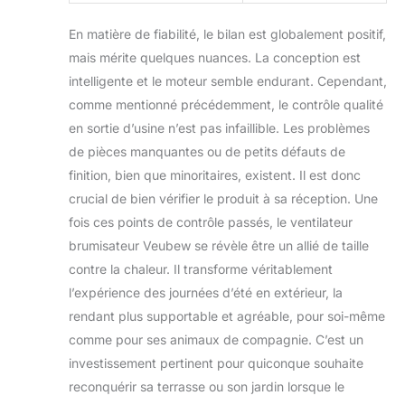
plus propre et plus
En matière de fiabilité, le bilan est globalement positif,
frais. Équipé d'un
tuyau d'eau pliable,
mais mérite quelques nuances. La conception est
il peut être
intelligente et le moteur semble endurant. Cependant,
facilement rangé au
comme mentionné précédemment, le contrôle qualité
bas du ventilateur
en sortie d’usine n’est pas infaillible. Les problèmes
pour un transport
facile.
de pièces manquantes ou de petits défauts de
Refroidissement
finition, bien que minoritaires, existent. Il est donc
multi-angle,
crucial de bien vérifier le produit à sa réception. Une
couverture
fois ces points de contrôle passés, le ventilateur
complète : notre
ventilateur de
brumisateur Veubew se révèle être un allié de taille
brumisation
contre la chaleur. Il transforme véritablement
d'extérieur Veubew
l’expérience des journées d’été en extérieur, la
dispose d'une
rendant plus supportable et agréable, pour soi-même
rotation horizontale
automatique à 150 °
comme pour ses animaux de compagnie. C’est un
contrôlée par
investissement pertinent pour quiconque souhaite
bouton et d'un
reconquérir sa terrasse ou son jardin lorsque le
réglage vertical