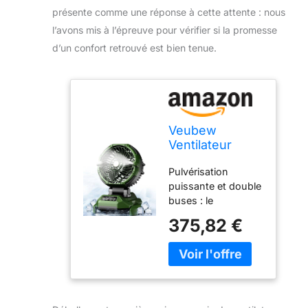
présente comme une réponse à cette attente : nous
l’avons mis à l’épreuve pour vérifier si la promesse
d’un confort retrouvé est bien tenue.
Veubew
Ventilateur
brumisateur
Pulvérisation
portable, 30
puissante et double
000 mAh,
buses : le
alimenté par
ventilateur de
batterie
375,82 €
brumisation
rechargeable, 4
portable Veubew
vents forts et 4
dispose de la
brumisateurs,
technologie
ventilateur de
d'atomisation haute
refroidissement
pression
au sol pour