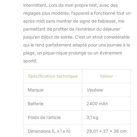
expérience globale.
intermittent. Lors de mon propre test, avec des
Base étendue et
réglages plus modérés, l’appareil a fonctionné tout un
élément filtrant
amélioré : ce
après-midi sans montrer de signe de faiblesse, me
ventilateur
permettant de profiter de l’extérieur du déjeuner
brumisateur
jusqu’en début de soirée. C’est un atout considérable
portable
qui le rend parfaitement adapté pour une journée à la
rechargeable est
conçu avec une
plage, un pique-nique prolongé ou un événement
base extensible, qui
sportif.
s'adapte
parfaitement aux
Spécification technique
Valeur
seaux de 26 à 33
cm et est flexible à
Marque
Veubew
utiliser. L'élément
filtrant
Batterie
2400 mAh
nouvellement
amélioré peut filtrer
efficacement les
Poids de l’article
3,1 kg
impuretés, prévenir
l'encrassement et
Dimensions (L x l x h)
29,01 x 27 x 38 cm
fournir un spray