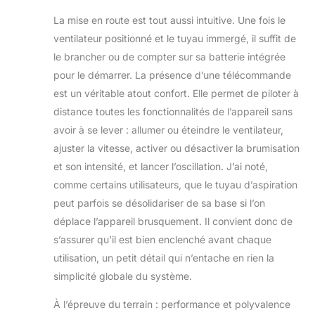
pulvérisation et de
La mise en route est tout aussi intuitive. Une fois le
vent confortables
pour faire face
ventilateur positionné et le tuyau immergé, il suffit de
facilement aux
le brancher ou de compter sur sa batterie intégrée
températures
pour le démarrer. La présence d’une télécommande
chaudes. C'est un
est un véritable atout confort. Elle permet de piloter à
compagnon idéal
pour la cour, le
distance toutes les fonctionnalités de l’appareil sans
camping ou les
avoir à se lever : allumer ou éteindre le ventilateur,
activités de plein air.
ajuster la vitesse, activer ou désactiver la brumisation
Batterie intégrée de
et son intensité, et lancer l’oscillation. J’ai noté,
30 000 mAh :
comme certains utilisateurs, que le tuyau d’aspiration
conçu pour une
utilisation en
peut parfois se désolidariser de sa base si l’on
extérieur, ce
déplace l’appareil brusquement. Il convient donc de
ventilateur
s’assurer qu’il est bien enclenché avant chaque
brumisateur de
utilisation, un petit détail qui n’entache en rien la
camping est équipé
d'une batterie haute
simplicité globale du système.
capacité de 30 000
mAh, offrant une
À l’épreuve du terrain : performance et polyvalence