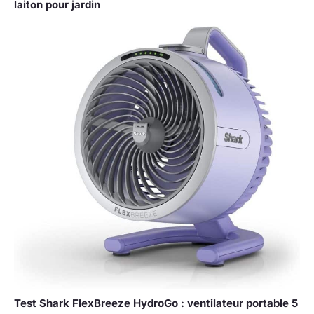
laiton pour jardin
rotation horizontale
automatique à 150 °
contrôlée par
bouton et d'un
réglage vertical
manuel à 90 °,
assurant une
couverture de
refroidissement
grand angle. Parfait
pour les jardins, les
patios ou le
camping, il répartit
uniformément la
brume fraîche et le
flux d'air, gardant
tout le monde frais
et confortable.
Remarque : après
réception de la
Test Shark FlexBreeze HydroGo : ventilateur portable 5
marchandise, il est