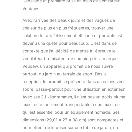
Déballage et première prise en main du ventilateur
développée par
extérieur,
Veubew
elle-même, offrant
camping,
une pulvérisation
terrasses, base
Avec l’arrivée des beaux jours et des vagues de
puissante avec une
chaleur de plus en plus fréquentes, trouver une
portée allant
jusqu'à 6 m et un
solution de rafraîchissement efficace et portable est
volume de
devenu une quête pour beaucoup. C’est dans ce
pulvérisation de
contexte que j’ai décidé de mettre à l’épreuve le
6000 ml/h. Les
ventilateur brumisateur de camping de la marque
deux buses de
pulvérisation offrent
Veubew, un appareil qui promet de nous suivre
une large
partout, du jardin au terrain de sport. Dès la
couverture, ce qui
réception, le produit se présente dans un coloris vert
le rend idéal pour
sobre, passe-partout pour une utilisation en extérieur.
refroidir de grands
espaces
Avec ses 3,1 kilogrammes, il n’est pas un poids plume
rapidement et
mais reste facilement transportable à une main, ce
uniformément. Le
qui est essentiel pour un équipement nomade. Ses
ventilateur de
dimensions (29,01 x 27 x 38 cm) sont compactes et
refroidissement
combine le puissant
permettent de le poser sur une table de jardin, un