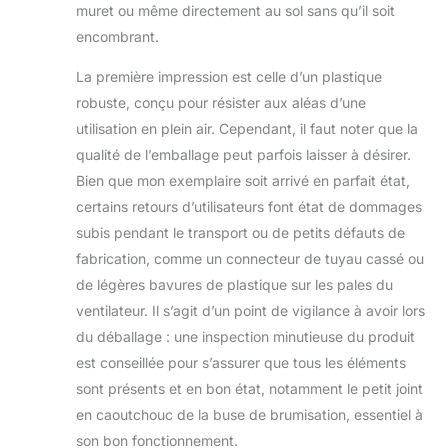
flux d'air avec le
muret ou même directement au sol sans qu’il soit
brouillard de
encombrant.
refroidissement
pour réduire la
La première impression est celle d’un plastique
température plus
robuste, conçu pour résister aux aléas d’une
rapidement et plus
utilisation en plein air. Cependant, il faut noter que la
efficacement. C'est
le meilleur cadeau
qualité de l’emballage peut parfois laisser à désirer.
pour soulager l'été
Bien que mon exemplaire soit arrivé en parfait état,
chaud. Moteur sans
certains retours d’utilisateurs font état de dommages
balais et réglage à 4
subis pendant le transport ou de petits défauts de
vitesses : ce
ventilateur
fabrication, comme un connecteur de tuyau cassé ou
brumisateur
de légères bavures de plastique sur les pales du
portable
ventilateur. Il s’agit d’un point de vigilance à avoir lors
rechargeable
du déballage : une inspection minutieuse du produit
adopte un moteur
sans balais,
est conseillée pour s’assurer que tous les éléments
silencieux et
sont présents et en bon état, notamment le petit joint
durable. Le
en caoutchouc de la buse de brumisation, essentiel à
ventilateur de
son bon fonctionnement.
brumisation de