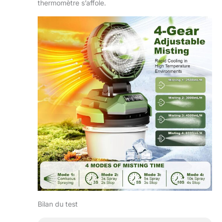
thermomètre s’affole.
manuel à 90 °,
assurant une
couverture de
refroidissement
grand angle. Parfait
pour les jardins, les
patios ou le
camping, il répartit
uniformément la
brume fraîche et le
flux d'air, gardant
tout le monde frais
et confortable.
Remarque : après
réception de la
marchandise, il est
normal qu'il y ait
une petite quantité
d'eau à l'intérieur
du ventilateur avec
Bilan du test
un jet d'eau.