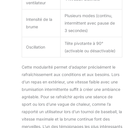
ventilateur
fiabilité. 4 modes de
pulvérisation
Plusieurs modes (continu,
intermittents et
Intensité de la
intermittent avec pause de
buses remplaçables
brume
: notre ventilateur
3 secondes)
de pulvérisation
d'eau dispose de 4
Tête pivotante à 90°
Oscillation
modes de
(activable ou désactivable)
pulvérisation
intermittents
uniques pour un
Cette modularité permet d’adapter précisément le
réglage flexible.
rafraîchissement aux conditions et aux besoins. Lors
(Pulvérisation
d’un repas en extérieur, une vitesse faible avec une
continue,
pulvérisation 3
brumisation intermittente suffit à créer une ambiance
s/arrêt 2 secondes,
agréable. Pour se rafraîchir après une séance de
pulvérisation 5
sport ou lors d’une vague de chaleur, comme l’a
s/arrêt 3 s,
rapporté un utilisateur lors d’un tournoi de baseball, la
pulvérisation 10
vitesse maximale et la brume continue font des
s/arrêt 4 secondes).
Ce ventilateur de
merveilles. L’un des témoignages les plus intéressants