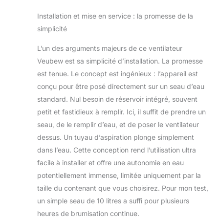
batterie est équipé
Installation et mise en service : la promesse de la
d'un pulvérisateur à
simplicité
4 vitesses (2500
ml/h, 3000 ml/h,
L’un des arguments majeurs de ce ventilateur
4500 ml/h, 6000
ml/H) et d'une
Veubew est sa simplicité d’installation. La promesse
fonction de réglage
est tenue. Le concept est ingénieux : l’appareil est
de la vitesse du
conçu pour être posé directement sur un seau d’eau
vent à 4 vitesses (4
standard. Nul besoin de réservoir intégré, souvent
m/s, 5 m/s, 6 m/s, 7
m/s) pour répondre
petit et fastidieux à remplir. Ici, il suffit de prendre un
à des besoins de
seau, de le remplir d’eau, et de poser le ventilateur
refroidissement
dessus. Un tuyau d’aspiration plonge simplement
diversifiés. Le
dans l’eau. Cette conception rend l’utilisation ultra
design tactile des
facile à installer et offre une autonomie en eau
boutons et
l'affichage LED le
potentiellement immense, limitée uniquement par la
rendent facile à
taille du contenant que vous choisirez. Pour mon test,
utiliser. Vous
un simple seau de 10 litres a suffi pour plusieurs
pouvez choisir un
heures de brumisation continue.
équipement de