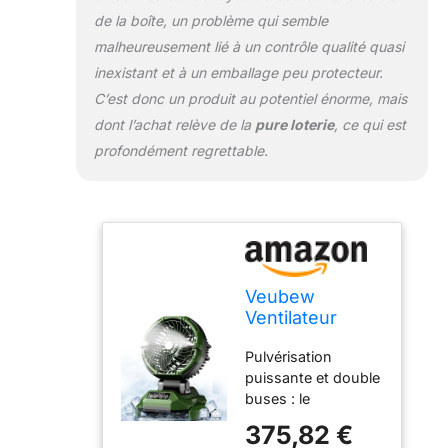
ventilateur
de la boîte, un problème qui semble
brumisateur
malheureusement lié à un contrôle qualité quasi
portable
inexistant et à un emballage peu protecteur.
rechargeable
adopte un moteur
C’est donc un produit au potentiel énorme, mais
sans balais,
dont l’achat relève de la
pure loterie
, ce qui est
silencieux et
profondément regrettable.
durable. Le
ventilateur de
brumisation de
batterie est équipé
d'un pulvérisateur à
4 vitesses (2500
ml/h, 3000 ml/h,
Veubew
4500 ml/h, 6000
Ventilateur
ml/H) et d'une
brumisateur
fonction de réglage
Pulvérisation
portable, 30
de la vitesse du
puissante et double
000 mAh,
vent à 4 vitesses (4
buses : le
alimenté par
m/s, 5 m/s, 6 m/s, 7
ventilateur de
batterie
375,82 €
m/s) pour répondre
brumisation
rechargeable, 4