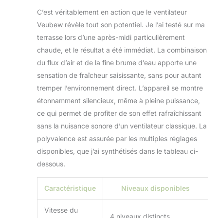
autonomie
C’est véritablement en action que le ventilateur
prolongée et une
performance
Veubew révèle tout son potentiel. Je l’ai testé sur ma
puissante. Il faut
terrasse lors d’une après-midi particulièrement
environ 5 heures
chaude, et le résultat a été immédiat. La combinaison
pour charger
du flux d’air et de la fine brume d’eau apporte une
complètement,
fournissant 8 à 9 h
sensation de fraîcheur saisissante, sans pour autant
(ventilateur max +
tremper l’environnement direct. L’appareil se montre
pulvérisateur) ou 15
étonnamment silencieux, même à pleine puissance,
à 60 h (ventilateur
ce qui permet de profiter de son effet rafraîchissant
uniquement). La
batterie légère mais
sans la nuisance sonore d’un ventilateur classique. La
durable est parfaite
polyvalence est assurée par les multiples réglages
pour le camping, les
disponibles, que j’ai synthétisés dans le tableau ci-
pique-niques, les
dessous.
fêtes de jardin, et
plus encore, tandis
que son système
Caractéristique
Niveaux disponibles
de protection
intelligent intégré
Vitesse du
4 niveaux distincts
assure sécurité et