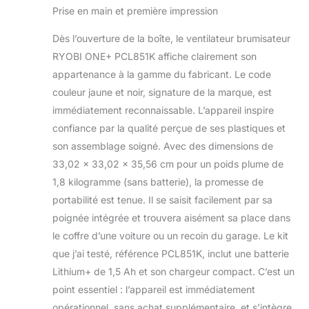
Prise en main et première impression
fonctionnement
continu 2 vitesses
Dès l’ouverture de la boîte, le ventilateur brumisateur
et 2 réglages de
brume (haut/bas)
RYOBI ONE+ PCL851K affiche clairement son
840 FPM (pieds par
appartenance à la gamme du fabricant. Le code
minute) de vitesse
couleur jaune et noir, signature de la marque, est
de l'air Nombre de
immédiatement reconnaissable. L’appareil inspire
lames : 3
confiance par la qualité perçue de ses plastiques et
son assemblage soigné. Avec des dimensions de
33,02 x 33,02 x 35,56 cm pour un poids plume de
1,8 kilogramme (sans batterie), la promesse de
portabilité est tenue. Il se saisit facilement par sa
poignée intégrée et trouvera aisément sa place dans
le coffre d’une voiture ou un recoin du garage. Le kit
que j’ai testé, référence PCL851K, inclut une batterie
Lithium+ de 1,5 Ah et son chargeur compact. C’est un
point essentiel : l’appareil est immédiatement
opérationnel, sans achat supplémentaire, et s’intègre