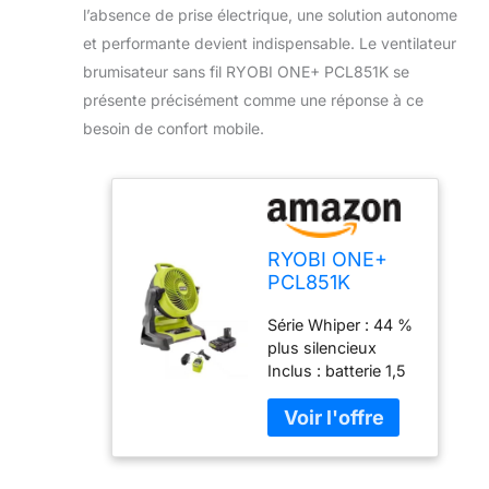
l’absence de prise électrique, une solution autonome
et performante devient indispensable. Le ventilateur
brumisateur sans fil RYOBI ONE+ PCL851K se
présente précisément comme une réponse à ce
besoin de confort mobile.
RYOBI ONE+
PCL851K
Ventilateur
Série Whiper : 44 %
brumisateur
plus silencieux
sans fil 18 V
Inclus : batterie 1,5
avec batterie
Ah et chargeur
1,5 Ah et
Jusqu'à 4,3 m de
chargeur
couverture de
Jaune/noir
brumisation avec
Taille M
plus de 5 heures de