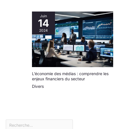
un transport et un
permet de réduire la
rangement faciles. Grâce
consommation d'énergie
à son placement flexible
et de vous assurer une
et à son réglage d’angle,
Juin
bonne nuit de sommeil
ce petit ventilateur USB
14
【Remarques
s’adapte parfaitement à
Importantes】 ① Soyez
divers environnements :
prudent lors de l'utilisation
2024
chambre, bureau, espace
de la fonction de
d’étude, dortoir, voyage,
pulvérisation à l'intérieur.
camping et autres
② Utilisez de l'eau
activités intérieures et
purifiée ou filtrée. ③ Lors
extérieures – un
de l'utilisation, placez les
incontournable polyvalent
deux tuyaux d'eau dans le
pour se rafraîchir en été.
seau
L’économie des médias : comprendre les
enjeux financiers du secteur
Divers