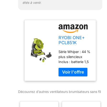
étés à venir.
RYOBI ONE+
PCL851K
Ventilateur
Série Whiper : 44 %
brumisateur
plus silencieux
sans fil 18 V
Inclus : batterie 1,5
avec batterie
Ah et chargeur
1,5 Ah et
Jusqu'à 4,3 m de
chargeur
couverture de
Jaune/noir
brumisation avec
Taille M
plus de 5 heures de
Découvrez d’autres ventilateurs brumisateurs sans fil
fonctionnement
continu 2 vitesses
et 2 réglages de
brume (haut/bas)