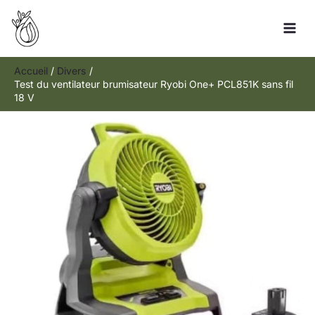
Aller
Rechercher
au
contenu
Accueil
Divers
Test du ventilateur brumisateur Ryobi One+ PCL851K sans fil
18 V