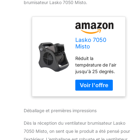
brumisateur Lasko 7050 Misto.
Lasko 7050
Misto
Ventilateur de
Réduit la
brumisation
température de l'air
d'extérieur avec
jusqu'à 25 degrés.
des ventilateurs
Idéal pour les pique-
de
niques, terrasses, tri
refroidissement,
et projets de
idéal pour le
bricolage. Pivote à
camping, les
90 degrés pour
patios, les
Déballage et premières impressions
diriger le flux de
pique-niques, et
brume Les lamelles
plus encore
Dès la réception du ventilateur brumisateur Lasko
automatiques créent
un large balayage.
7050 Misto, on sent que le produit a été pensé pour
Trois vitesses de
l’extérieur. L’emballage est robuste et le ventilateur,