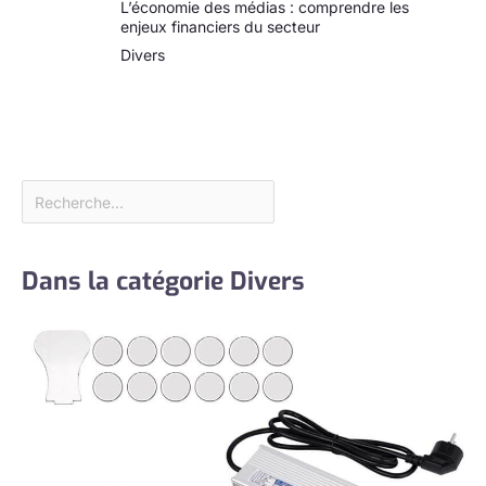
L’économie des médias : comprendre les
de ce ventilateur de
enjeux financiers du secteur
refroidissement en fait un
article indispensable pour
Divers
le bureau et la maison,
comme la chambre, la
cuisine en été.
Dans la catégorie Divers