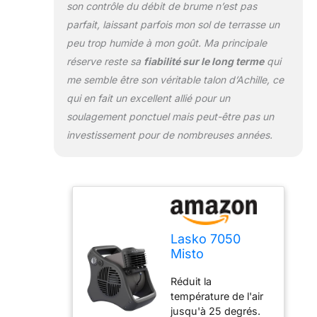
son contrôle du débit de brume n’est pas
parfait, laissant parfois mon sol de terrasse un
peu trop humide à mon goût. Ma principale
réserve reste sa
fiabilité sur le long terme
qui
me semble être son véritable talon d’Achille, ce
qui en fait un excellent allié pour un
soulagement ponctuel mais peut-être pas un
investissement pour de nombreuses années.
Lasko 7050
Misto
Ventilateur de
Réduit la
brumisation
température de l'air
d'extérieur avec
jusqu'à 25 degrés.
des ventilateurs