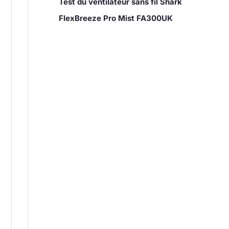
Test du ventilateur sans fil Shark
FlexBreeze Pro Mist FA300UK