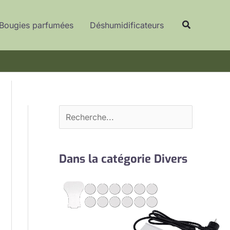
R
Recherche
e
Bougies parfumées
Déshumidificateurs
c
h
e
r
c
h
e
r
Dans la catégorie Divers