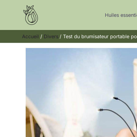
Aller
au
Huiles essenti
contenu
Accueil
Divers
Test du brumisateur portable pou