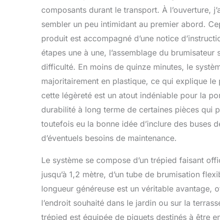
composants durant le transport. À l’ouverture, j’
sembler un peu intimidant au premier abord. Ce
produit est accompagné d’une notice d’instruction
étapes une à une, l’assemblage du brumisateur s’
difficulté. En moins de quinze minutes, le systèm
majoritairement en plastique, ce qui explique l
cette légèreté est un atout indéniable pour la por
durabilité à long terme de certaines pièces qui p
toutefois eu la bonne idée d’inclure des buses d
d’éventuels besoins de maintenance.
Le système se compose d’un trépied faisant offic
jusqu’à 1,2 mètre, d’un tube de brumisation flex
longueur généreuse est un véritable avantage, of
l’endroit souhaité dans le jardin ou sur la terra
trépied est équipée de piquets destinés à être e