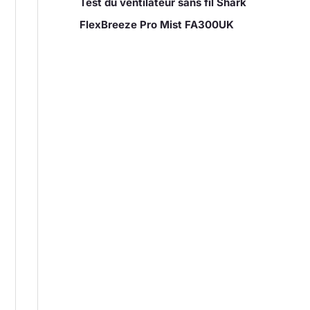
Test du ventilateur sans fil Shark
FlexBreeze Pro Mist FA300UK