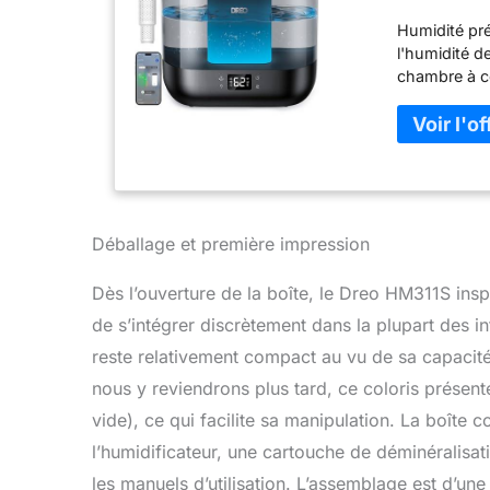
humidifica
Humidité pré
chambre à
l'humidité de
chambre à c
mesurent l'h
ambiante int
d'humidité. C
paramètres te
ambiant avec
l'applicatio
super pratiq
Déballage et première impression
pas à la mai
la conceptio
Dès l’ouverture de la boîte, le Dreo HM311S ins
brume super 
de s’intégrer discrètement dans la plupart des i
humidificate
l'air sec et
reste relativement compact au vu de sa capacité
Solution d'h
nous y reviendrons plus tard, ce coloris présente
brouillard di
vide), ce qui facilite sa manipulation. La boîte 
à la buse in
lorsque le ré
l’humidificateur, une cartouche de déminéralisa
la chambre d
les manuels d’utilisation. L’assemblage est d’un
36 heures : p