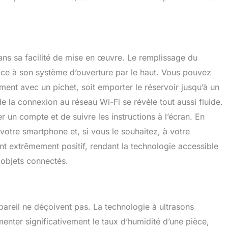
coustique de Dreo ramène le son à 28 dB, tandis que le
 4 l garantit que cet humidificateur d'air pour bébé n'a pas
 rempli la nuit.
dans sa facilité de mise en œuvre. Le remplissage du
grâce à son système d’ouverture par le haut. Vous pouvez
tement avec un pichet, soit emporter le réservoir jusqu’à un
de la connexion au réseau Wi-Fi se révèle tout aussi fluide.
éer un compte et de suivre les instructions à l’écran. En
 votre smartphone et, si vous le souhaitez, à votre
int extrêmement positif, rendant la technologie accessible
 objets connectés.
pareil ne déçoivent pas. La technologie à ultrasons
enter significativement le taux d’humidité d’une pièce,