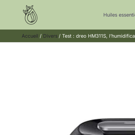
Aller
au
Huiles essenti
contenu
Accueil
Divers
Test : dreo HM311S, l’humidifica