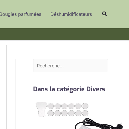
R
Recherche
e
Bougies parfumées
Déshumidificateurs
c
h
e
r
c
h
e
r
Dans la catégorie Divers