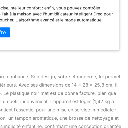
teurs à ultrasons silencieux pour la maison, la
cise, meilleur confort : enfin, vous pouvez contrôler
 coucher, la chambre
 l'air à la maison avec l'humidificateur intelligent Dreo pour
oucher. L'algorithme avancé et le mode automatique
umidité deux fois plus précisément, tandis que la lumière
elligente vous tient toujours informé des changements
ontrôle vocal et application : réglez facilement les
ls que les niveaux de brouillard, les minuteries, l'éclairage
 Alexa ou Google Assistant, ou n'importe où via
n Dreo Cet humidificateur d'air pour chambre de bébé est
ue lorsque vous avez les mains pleines ou que vous n'êtes
son. Brume plus grande, soulagement plus rapide : grâce à
n à double admission de Dreo cet humidificateur crée une
pire confiance. Son design, sobre et moderne, lui permet
grande qui est 3 fois plus grande que la plupart des
ntérieurs. Avec ses dimensions de 14 x 28 x 25,8 cm, il
urs. Ainsi, vous obtenez un soulagement plus rapide dans
 vous pouvez respirer plus facilement et plus sainement.
. Le plastique noir mat est de bonne facture, bien que
umidification parfaite : choisissez parmi trois niveaux de
 un petit inconvénient. L’appareil est léger (1,42 kg à
fférents et dirigez le brouillard là où vous le souhaitez grâce
contient l’essentiel pour une mise en service immédiate :
clinable à 30°. De plus, l'appareil s'éteint automatiquement
servoir est vide, ce qui en fait l'humidificateur parfait pour
tion, un tampon aromatique, une brosse de nettoyage et
es enfants et l'entretien des plantes. Confort continu de
e simplicité enfantine, confirmant une conception orientée
rofitez d'un air humidifié silencieux toute la nuit, la