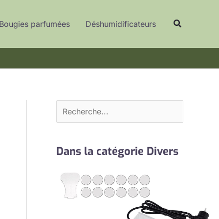
R
Recherche
e
Bougies parfumées
Déshumidificateurs
c
h
e
r
c
h
e
r
Dans la catégorie Divers