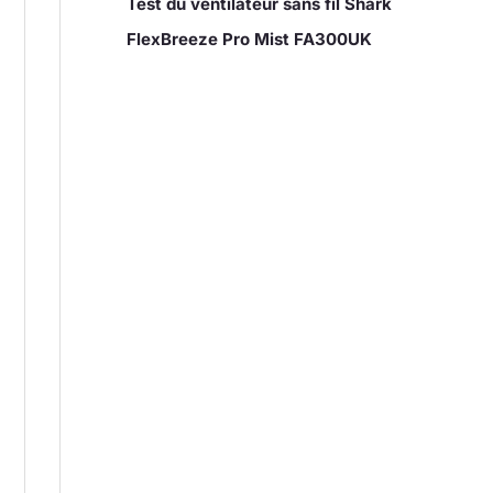
Test du ventilateur sans fil Shark
FlexBreeze Pro Mist FA300UK