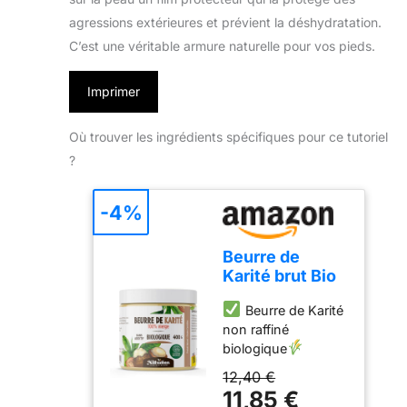
agressions extérieures et prévient la déshydratation.
C’est une véritable armure naturelle pour vos pieds.
Imprimer
Où trouver les ingrédients spécifiques pour ce tutoriel
?
-4%
Beurre de
Karité brut Bio
400 g - certifié
Beurre de Karité
bio - biologique
non raffiné
- sans additifs -
biologique ​
Non raffiné -
Certifié Cosmos
Planète au
12,40 €
organic et certifié
Naturel -100%
11,85 €
par Ecocert