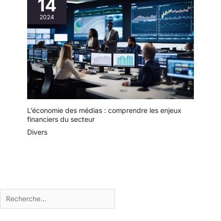
14
Elle alertera
2024
l'utilisateur lorsque
la plage de
détection de poids
est dépassée ou
que la batterie est
faible. Auto-arrêt
après 3 minutes
d'inactivé pour
prolonger la durée
L’économie des médias : comprendre les enjeux
de vie de la pile.
financiers du secteur
Alimentée grâce à 2
Divers
piles AAA (Incluses)