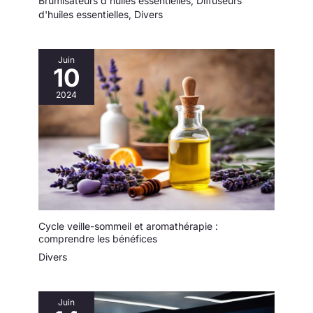
Brumisateurs d'huiles essentielles
,
Diffuseurs
conteneurs.
d'huiles essentielles
,
Divers
Mesurez les
alimentaires dans
les tasse, assiette
ou bol des tailles
Juin
10
différentes avec
une précision facile
2024
et sans tracas
Fonction de
comptage: Cette
balance
électronique
dispose d'une
fonction de
comptage qui peut
vous aider à
Cycle veille-sommeil et aromathérapie :
calculer rapidement
comprendre les bénéfices
et facilement le
Divers
nombre d'articles
tels que des vis,
des caoutchoucs,
Juin
etc Facile à Utiliser: