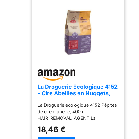
particulier et aux
vierge, 100%
nombreuses vertus
végétal et sans
naturelles. Il a une
additifs
forte teneur en
acides gras
insaturés et en
antioxydants
naturels.
Fréquemment
utilisé dans les
recettes maison de
chantilly pour le
corps, gommages,
baumes hydratants,
La Droguerie Ecologique 4152
baumes à lèvres,
– Cire Abeilles en Nuggets,
après-
400 GR
shampooings,
La Droguerie écologique 4152 Pépites
soins et hydratants
de cire d'abeille, 400 g
visage. Il est réputé
HAIR_REMOVAL_AGENT La
pour hydrater
pharmacie écologique Coloré
18,46 €
intensément votre
peau et pour créer