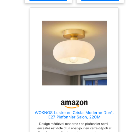
Volt: 230V. Indice de
accessoires sont
protection: IP20. ✔
conformes aux normes
‎Ampoule non inclus. ✔ Art
internationales, adaptés à
Deco Doré/Laiton
210-240 Volts et à une
Plafonniers
puissance maximale de
60 watts. Fonctionne
mieux avec une ampoule
LED E27 （Non fourni）.
La source de lumière
froide est plus sûre pour
un abat-jour fermé.
【Dimension
Measurement】 - Abat-
jour φ30 x 30cm ， base
du plafond 12cm monté
par vis, longueur du
cordon de 200cm réglable
et personnalisable.
【Accessoires complets et
professionnels】 - Fournis
avec des accessoires
complets, notamment une
lampe en verre, un
support de lampe, un
cordon d'alimentation et
WOKNOS Lustre en Cristal Moderne Doré,
des accessoires de
E27 Plafonnier Salon, 22CM
montage. Structure simple
pour une installation
Design médiéval moderne : ce plafonnier semi-
facile. Le design de
encastré est doté d'un abat-jour en verre dépoli et
suspension simple sera la