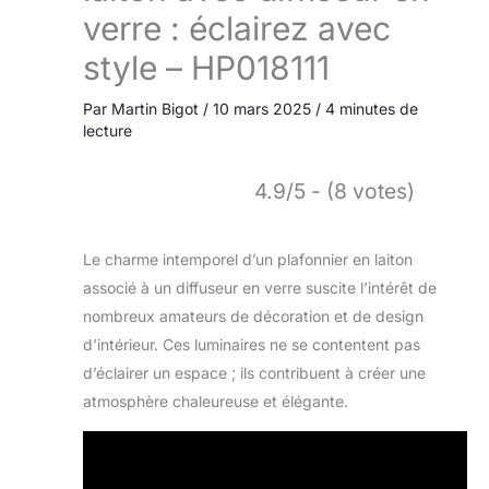
verre : éclairez avec
style – HP018111
Par
Martin Bigot
/
10 mars 2025
/
4 minutes de
lecture
4.9/5 - (8 votes)
Le charme intemporel d’un plafonnier en laiton
associé à un diffuseur en verre suscite l’intérêt de
nombreux amateurs de décoration et de design
d’intérieur. Ces luminaires ne se contentent pas
d’éclairer un espace ; ils contribuent à créer une
atmosphère chaleureuse et élégante.