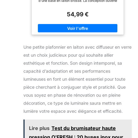
d'une base en laiton brossé. La conception ouverte
décoration la plus
de l'abat-jour facilite le nettoyage et le remplacement
attrayante et élégante de
de l'ampoule. Dimensions : l'abat-jour en verre
votre chambre.Il est
54,99 €
mesure 22 cm de long et 22 cm de large. Ce
parfait pour tous les styles
plafonnier compact et élégant est idéal pour les
d’îlots de cuisine, salles à
pièces d'une superficie de 15 à 35 pieds carrés.
manger, salons, chambres
Douille E27 : Ce plafonnier est équipé d'une douille
ou salles de réunion
E27 d'une puissance maximale de 60 watts ;
commerciales, cafés,
l'ampoule est vendue séparément. Domaines
bars, restaurants et hôtels.
d'application : idéal pour les chambres à coucher, les
Une petite plafonnier en laiton avec diffuseur en verre
entrées, les salles de bains, les cuisines, les couloirs
et bien plus encore. Intensité variable : les
est un choix judicieux pour qui souhaite allier
plafonniers du couloir sont à intensité variable
lorsqu'ils sont utilisés avec des ampoules à intensité
esthétique et fonction. Son design intemporel, sa
variable compatibles et un variateur compatible. Les
ampoules et les interrupteurs ne sont pas inclus.
capacité d’adaptation et ses performances
lumineuses en font un élément essentiel pour toute
pièce cherchant à conjuguer style et praticité. Que
vous soyez en phase de rénovation ou en pleine
décoration, ce type de luminaire saura mettre en
lumière votre espace avec élégance et efficacité.
Lire plus
Test du brumisateur haute
pression O'FRESH : 20 buses inox pour