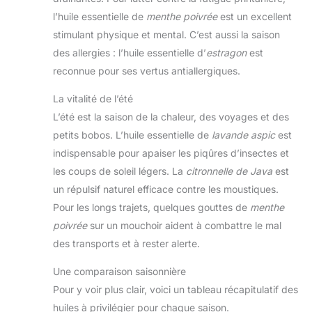
un ami. Exprimez vos
l’huile essentielle de
menthe poivrée
est un excellent
soins et votre amour
sincères lors de fêtes
stimulant physique et mental. C’est aussi la saison
telles que la fête des
mères, la Saint - Valentin,
des allergies : l’huile essentielle d’
estragon
est
les anniversaires, Noël, la
reconnue pour ses vertus antiallergiques.
fête des enseignants, la
fête des pères, etc. avec
ce diffuseur.
La vitalité de l’été
L’été est la saison de la chaleur, des voyages et des
petits bobos. L’huile essentielle de
lavande aspic
est
indispensable pour apaiser les piqûres d’insectes et
les coups de soleil légers. La
citronnelle de Java
est
un répulsif naturel efficace contre les moustiques.
Pour les longs trajets, quelques gouttes de
menthe
poivrée
sur un mouchoir aident à combattre le mal
des transports et à rester alerte.
Une comparaison saisonnière
Pour y voir plus clair, voici un tableau récapitulatif des
huiles à privilégier pour chaque saison.