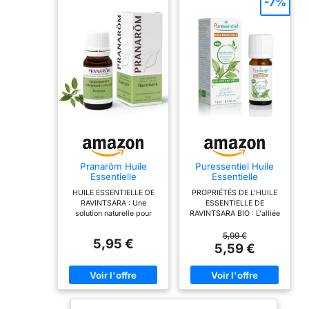
-7%
Pranarôm Huile
Puressentiel Huile
Essentielle
Essentielle
Ravintsara HECT 10
Ravintsara HEBBD
HUILE ESSENTIELLE DE
PROPRIÉTÉS DE L'HUILE
ml
BIO 10 ml
RAVINTSARA : Une
ESSENTIELLE DE
solution naturelle pour
RAVINTSARA BIO : L'alliée
renforcer les défenses
de l'hiver, reconnue en
naturelles de l'organisme
aromathérapie pour ses
5,99 €
5,95 €
et stimuler le corps et
vertus antivirales et
5,59 €
l'esprit. STIMULANTE :
antibactériennes.
Grâce à ses propriétés
CONSEILS
toniques et stimulantes,
D’UTILISATIONS : Prendre
elle saura vous aider en
au maximum 2 gouttes
cas d’inconforts hivernaux
d'huile essentielle de
ou de fatigue passagère.
ravintsara 3 fois par jour