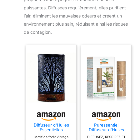
questions concernant nos
produits, n'hésitez pas à
puissantes. Diffusées régulièrement, elles purifient
nous contacter.
l’air, éliminent les mauvaises odeurs et créent un
environnement plus sain, réduisant ainsi les risques
de contagion.
Diffuseur d'Huiles
Puressentiel
Essentielles
Diffuseur d'Huiles
Ultrasonique
Essentielles
Motif de forêt Vintage
DIFFUSEZ, RESPIREZ ET
Aromathérapie
Ultrasonique ALBA