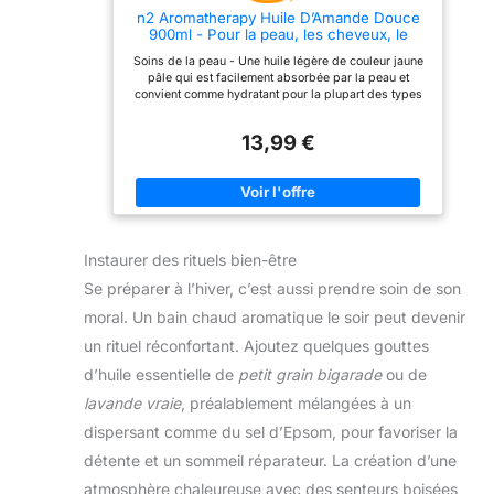
première pression à froid.
n2 Aromatherapy Huile D’Amande Douce
Seules ces Huiles sont de
900ml - Pour la peau, les cheveux, le
qualité thérapeutique car
massage, les ongles, les cuticules, les
elles ont conservé tous
Soins de la peau - Une huile légère de couleur jaune
oreilles, le visage, le corps
leurs composés (acides
pâle qui est facilement absorbée par la peau et
gras essentiels, vitamines,
convient comme hydratant pour la plupart des types
antioxydants...)
de peau, laissant votre peau douce et lisse Massage
PRANARÔM, LA SCIENCE
- Une huile populaire pour le massage, l'huile
DES HUILES
13,99 €
d'amande douce peut être utilisée seule ou combinée
ESSENTIELLES : Pranarôm
avec des huiles essentielles pour créer un mélange
allie son expertise
d'huiles essentielles Beauté - Utilisée pour le
scientifique des Huiles
massage, l'aromathérapie, les soins de la peau, le
Essentielles à son amour
conditionnement des cheveux, le nettoyage du visage
des plantes afin de
et en tant que démaquillant naturel. Riche en
proposer des solutions
vitamines et en acides gras essentiels Soins
ciblées pour maintenir
Instaurer des rituels bien-être
capillaires - Une huile merveilleusement nourrissante
toute la famille en bonne
pour les cheveux et le cuir chevelu qui peut
santé au quotidien.
Se préparer à l’hiver, c’est aussi prendre soin de son
également aider à augmenter la brillance et
l'hydratation de vos cheveux, les laissant doux et
moral. Un bain chaud aromatique le soir peut devenir
soyeux Un ingrédient polyvalent et multi-usages pour
la peau, les cheveux, les ongles, le visage, le
un rituel réconfortant. Ajoutez quelques gouttes
massage, l'aromathérapie et bien plus encore
d’huile essentielle de
petit grain bigarade
ou de
lavande vraie
, préalablement mélangées à un
dispersant comme du sel d’Epsom, pour favoriser la
détente et un sommeil réparateur. La création d’une
atmosphère chaleureuse avec des senteurs boisées