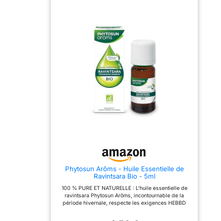
CONSEILS D'UTILISATION
sur un comprimé neutre
: Ingérez 2 gouttes sur un
Puressentiel (ou 1 cuillère
support neutre (comprimé,
à café de miel, d'huile
sucre ou miel) 3 fois/jour.
d'olive, ou 1/4 de sucre).
Cette Huile Essentielle
Ne pas utiliser l'huile
peut également être
essentielle de ravintsara
utilisée par la voie cutanée
pure sans support, ni
ou en diffusion. HUILE
mélangée à l'eau.
ESSENTIELLE HECT
Équivalence : 1 ml = 33
(CHÉMOTYPÉE) : Le label
gouttes. Pour d'autres
HECT est un gage de
conseils d'utilisation,
qualité qui sélectionne
demandez conseil à votre
des plantes
pharmacien. L'ADN DE
botaniquement certifiées
PURESSENTIEL : Une
garantissant une huile
gamme d'huiles
essentielle 100 % pure et
essentielles
naturelle pour votre bien-
indispensables pour le
être. PRANARÔM, LA
bien–être au quotidien de
SCIENCE DES HUILES
toute la famille. HEBBD,
ESSENTIELLES : Pranarôm
100% pures et 100%
expert de la science des
naturelles, 100% totales et
Huiles Essentielles,
100% intégrales.
Phytosun Arôms - Huile Essentielle de
propose depuis plus de
RETROUVEZ TOUTE
Ravintsara Bio - 5ml
30 ans, des solutions
L'EXPERTISE, LES
ciblées, innovantes et
CONSEILS et les recettes
100 % PURE ET NATURELLE : L'huile essentielle de
naturelles pour maintenir
de la fondatrice Isabelle
ravintsara Phytosun Arôms, incontournable de la
toute la famille en bonne
Pacchioni dans son
période hivernale, respecte les exigences HEBBD
santé au quotidien.
dernier livre
(Huiles Essentielles Botaniquement et
Aromatherapia Edition
Biochimiquement définies) et est 100 % Bio. L'huile
2022 UN LABORATOIRE