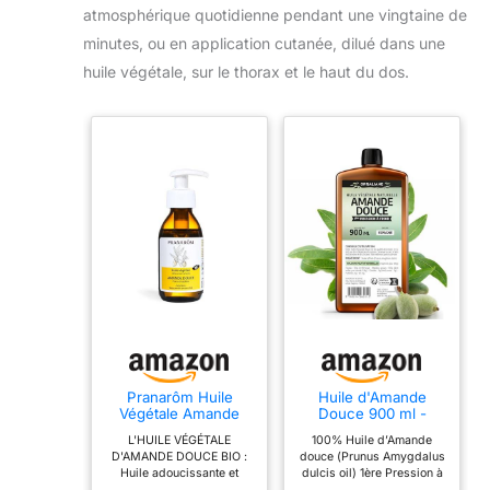
atmosphérique quotidienne pendant une vingtaine de
minutes, ou en application cutanée, dilué dans une
huile végétale, sur le thorax et le haut du dos.
Pranarôm Huile
Huile d'Amande
Végétale Amande
Douce 900 ml -
Douce Bio 100 ml
100% Naturelle -
L'HUILE VÉGÉTALE
100% Huile d’Amande
Pression à froid
D'AMANDE DOUCE BIO :
douce (Prunus Amygdalus
Huile adoucissante et
dulcis oil) 1ère Pression à
protectrice par excellence,
Froid Corps et Visage : en