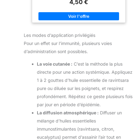
4,50 €
essentielle de ravinstara BIO est un complément
FAMILIAL ET
alimentaire. ANALYSÉE ET CONDITIONNÉE EN
INDEPENDANT : Né en
FRANCE : Toutes nos huiles essentielles sont
2005 de la passion
analysées et conditionnées à Plélo, en Bretagne, dans
d'Isabelle et de Marco
notre usine spécialisée. CONSEILS D'UTILISATION :
Pacchioni pour
Prendre une goutte 3 fois par jour pour un adulte ou
l'aromathérapie et les
une goutte 1 fois par jour pour un enfant de plus de 7
principes actifs naturels,
Les modes d’application privilégiés
ans, sur un comprimé neutre Phytosun Arôms.
en rendant l'aromathérapie
Complément alimentaire à prendre dans le cadre
accessible à tous.
Pour un effet sur l’immunité, plusieurs voies
d’une alimentation variée et équilibrée et d’un mode
de vie sain. LES HUILES PHYTOSUN AROMS : Les
d’administration sont possibles.
huiles essentielles Phytosun Arôms sont élaborées et
sélectionnées avec soin pour répondre aux besoins
La voie cutanée :
C’est la méthode la plus
de leurs utilisateurs en matière d'aromathérapie.
PUISSANT PAR ESSENCE, SIMPLE PAR NATURE :
directe pour une action systémique. Appliquez
Expert en aromathérapie, avec 40 ans d'expertise
des plantes, Phytosun Arôms propose une large
1 à 2 gouttes d’huile essentielle de ravintsara
gamme d'huiles essentielles, d'huiles végétales et de
complexes de diffusion.
pure ou diluée sur les poignets, et respirez
profondément. Répétez ce geste plusieurs fois
par jour en période d’épidémie.
La diffusion atmosphérique :
Diffuser un
mélange d’huiles essentielles
immunostimulantes (ravintsara, citron,
eucalyptus) permet d’assainir l’air tout en