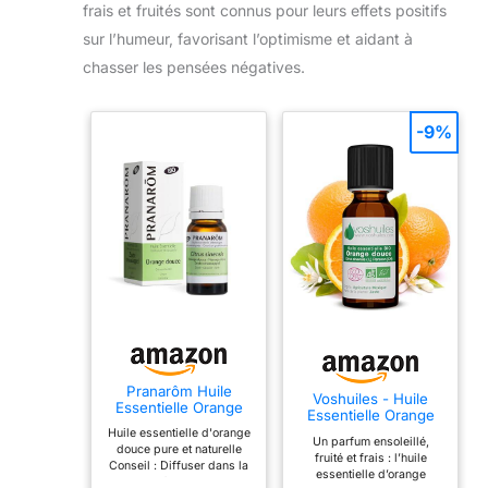
frais et fruités sont connus pour leurs effets positifs
sur l’humeur, favorisant l’optimisme et aidant à
chasser les pensées négatives.
-9%
Pranarôm Huile
Voshuiles - Huile
Essentielle Orange
Essentielle Orange
Douce Bio HECT 10
Douce Bio 10ml -
Huile essentielle d'orange
ml
Un parfum ensoleillé,
Parfum Fruité et
douce pure et naturelle
fruité et frais : l’huile
Frais - Nombreuses
Conseil : Diffuser dans la
essentielle d’orange
Vertus et
chambre à coucher pour