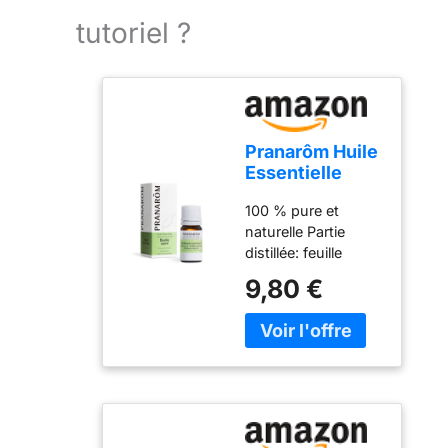
tutoriel ?
Pranarôm Huile
Essentielle
Basilic Sacré
100 % pure et
HECT 5 ml
naturelle Partie
distillée: feuille
Huiles essentielles
9,80 €
ChémoTypées Le
chémotype =
L'analyse
chromatographique
de l'huile essentielle
qui apportera les
précisions
fondamentales