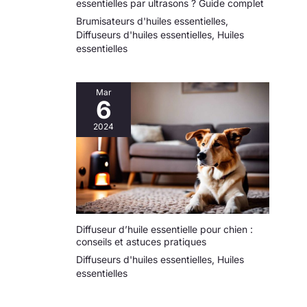
essentielles par ultrasons ? Guide complet
dimensions de 3,5
Brumisateurs d'huiles essentielles
,
× 11 cm, cette petite
Diffuseurs d'huiles essentielles
,
Huiles
fiole en verre est
essentielles
compacte et facile à
transporter.
L’échelle graduée
Mar
sur le corps du
6
flacon permet un
2024
dosage précis.
Utilisation
polyvalente – Ce
flacon compte
gouttes convient
parfaitement aux
projets DIY,
Diffuseur d’huile essentielle pour chien :
parfums, extraits de
conseils et astuces pratiques
plantes, mélanges
d’aromathérapie ou
Diffuseurs d'huiles essentielles
,
Huiles
applications en
essentielles
laboratoire. Le
flacon verre ambré