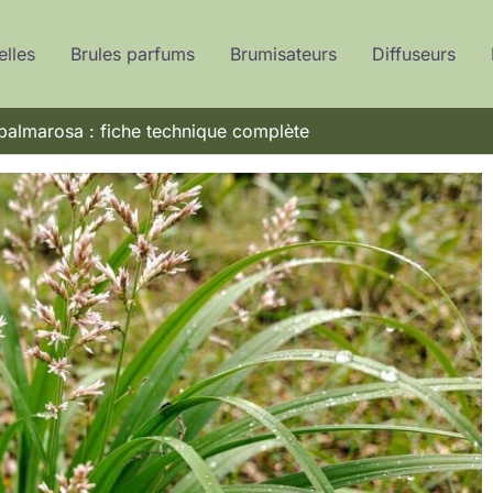
elles
Brules parfums
Brumisateurs
Diffuseurs
 palmarosa : fiche technique complète