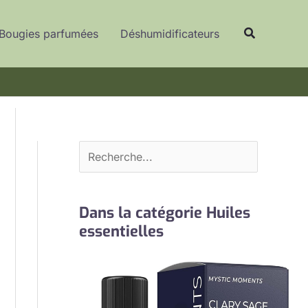
R
Recherche
e
Bougies parfumées
Déshumidificateurs
c
h
e
r
c
h
e
r
Dans la catégorie Huiles
essentielles