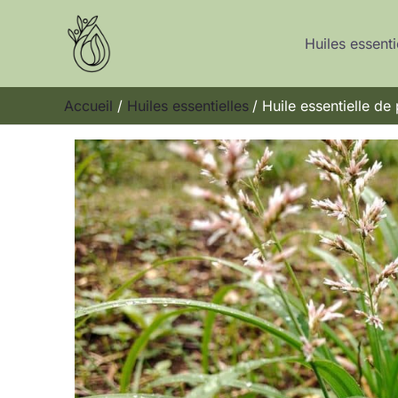
Aller
au
Huiles essenti
contenu
Accueil
Huiles essentielles
Huile essentielle de