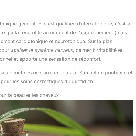
tonique général. Elle est qualifiée d’utéro-tonique, c’est-à-
n, ce qui la rend utile au moment de l’accouchement (mais
lement cardiotonique et neurotonique. Sur le plan
 pour
apaiser le système nerveux
, calmer l’irritabilité et
tionnel et apporte une sensation de réconfort.
ses bénéfices ne s’arrêtent pas là. Son action purifiante et
x pour les soins cosmétiques du quotidien.
pour la peau et les cheveux