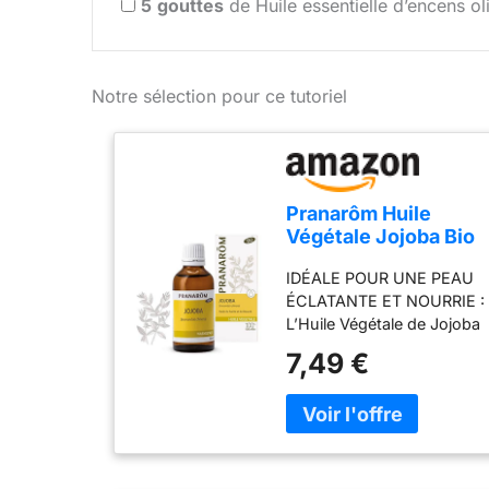
5
gouttes
de Huile essentielle d’encens ol
Notre sélection pour ce tutoriel
Pranarôm Huile
Végétale Jojoba Bio
50 ml
IDÉALE POUR UNE PEAU
ÉCLATANTE ET NOURRIE :
L’Huile Végétale de Jojoba
est particulièrement
7,49 €
efficace pour rendre la
peau lumineuse et bien
nourrie. Sa composition
similaire au sébum humain
en fait une huile
régulatrice, idéale pour les