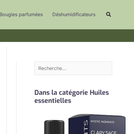
R
Recherche
e
Bougies parfumées
Déshumidificateurs
c
h
e
r
c
h
e
r
Dans la catégorie Huiles
essentielles