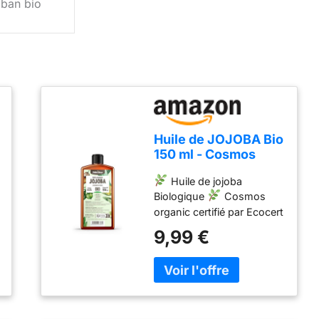
iban bio
Huile de JOJOBA Bio
150 ml - Cosmos
Organic - Planète au
Huile de jojoba
Naturel - Pure,
Biologique
Cosmos
Naturelle et Pressée
organic certifié par Ecocert
à froid - Cheveux,
Greenlife selon le
Corps, Peau
9,99 €
référentiel COSMOS