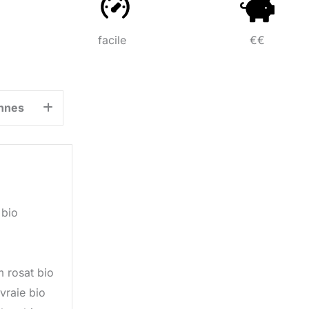
facile
€€
nnes
 bio
m rosat bio
vraie bio