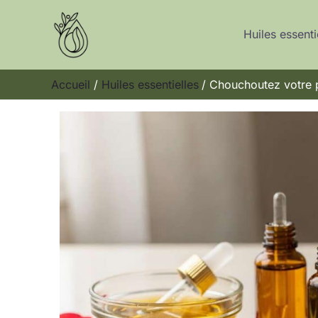
Aller
au
Huiles essenti
contenu
Accueil
Huiles essentielles
Chouchoutez votre p