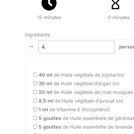
15 minutes
0 minutes
Ingrédients
perso
40
ml
de Huile végétale de jojoba bio
30
ml
de Huile végétale d’argan bio
20
ml
de Huile végétale de rose musquée
8.5
ml
de Huile végétale d’avocat bio
1
ml
de Vitamine E (tocophérol)
5
gouttes
de Huile essentielle de géraniu
5
gouttes
de Huile essentielle de lavande 