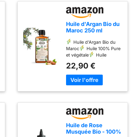
Huile d'Argan Bio du
Maroc 250 ml
Huile d'Argan Bio du
Maroc ​
Huile 100% Pure
et végétale ​
Huile
Pressée à Froid ​
Texture
22,90 €
légère et fluide ​
Biologique - Cosmos
organic certifié par Ecocert
Greenlife selon le
référentiel COSMOS
Huile de Rose
Musquée Bio - 100%