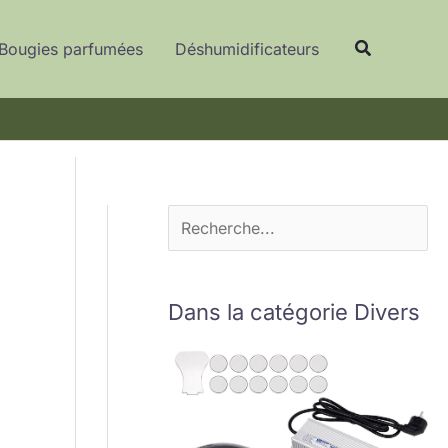
R
Recherche
e
Bougies parfumées
Déshumidificateurs
c
h
e
r
c
h
e
r
Dans la catégorie Divers