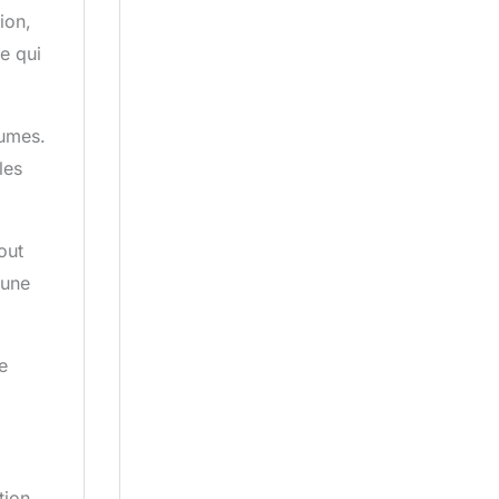
ion,
e qui
rumes.
les
out
 une
e
tion