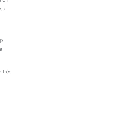
 sur
op
a
e très