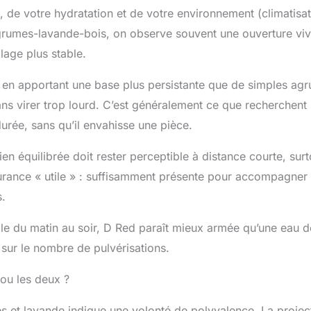
, de votre hydratation et de votre environnement (climatisat
 agrumes-lavande-bois, on observe souvent une ouverture viv
lage plus stable.
ue en apportant une base plus persistante que de simples ag
ns virer trop lourd. C’est généralement ce que recherchent 
 durée, sans qu’il envahisse une pièce.
n équilibrée doit rester perceptible à distance courte, surt
durance « utile » : suffisamment présente pour accompagner
s.
able du matin au soir, D Red paraît mieux armée qu’une eau d
e sur le nombre de pulvérisations.
s ou les deux ?
 et lavande indique une volonté de polyvalence. La projec