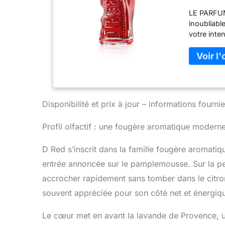
& Bois 
LE PARFUM
inoubliabl
votre inte
passion. 
contraste
énergisant
l'intensi
le matin, 
oser. Il s'
Disponibilité et prix à jour – informations four
liberté d
Inspiré de
Profil olfactif : une fougère aromatique moderne
torsadé qu
rappelant 
D Red s’inscrit dans la famille fougère aromati
séduit ave
couture co
entrée annoncée sur le pamplemousse. Sur la peau,
et insuffl
accrocher rapidement sans tomber dans le citr
souvent appréciée pour son côté net et énergiq
Le cœur met en avant la lavande de Provence, un 