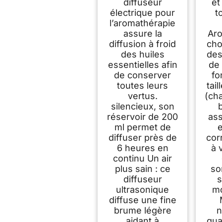
Coque en Toile de
diffuseur
et
Lin et Revêtement
électrique pour
t
Couleur Bois –
l’aromathérapie
Diffusion +
assure la
Aro
Éclairage
diffusion à froid
cho
Personnalisables
des huiles
des
essentielles afin
de 
de conserver
fo
toutes leurs
tail
vertus.
(ch
silencieux, son
réservoir de 200
ass
ml permet de
e
diffuser près de
cor
6 heures en
à 
continu Un air
plus sain : ce
so
diffuseur
s
ultrasonique
m
diffuse une fine
brume légère
n
aidant à
qua