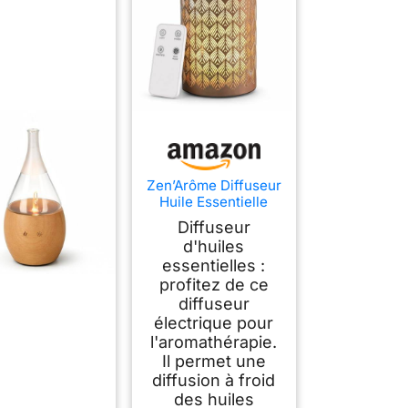
Zen’Arôme Diffuseur
Huile Essentielle
Vienne – Diffusion
Diffuseur
Ultrasonique
d'huiles
Multifonction
essentielles :
Aromathérapie à
Froid – Parfum
profitez de ce
Maison -
diffuseur
Télécommande et
électrique pour
Éclairage LED
l'aromathérapie.
Coloré – Métal et
Il permet une
Verre
diffusion à froid
des huiles