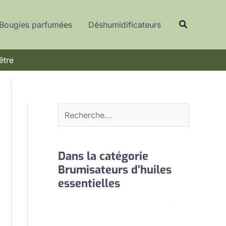
R
Recherche
e
Bougies parfumées
Déshumidificateurs
c
h
être
e
r
c
h
e
r
Dans la catégorie
Brumisateurs d’huiles
essentielles