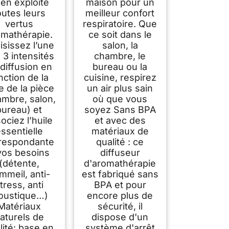
 en exploite
maison pour un
outes leurs
meilleur confort
vertus
respiratoire. Que
mathérapie.
ce soit dans le
isissez l’une
salon, la
 3 intensités
chambre, le
diffusion en
bureau ou la
nction de la
cuisine, respirez
le de la pièce
un air plus sain
ambre, salon,
où que vous
bureau) et
soyez Sans BPA
ociez l’huile
et avec des
ssentielle
matériaux de
respondante
qualité : ce
vos besoins
diffuseur
(détente,
d'aromathérapie
mmeil, anti-
est fabriqué sans
tress, anti
BPA et pour
oustique…)
encore plus de
Matériaux
sécurité, il
aturels de
dispose d'un
lité: base en
système d'arrêt