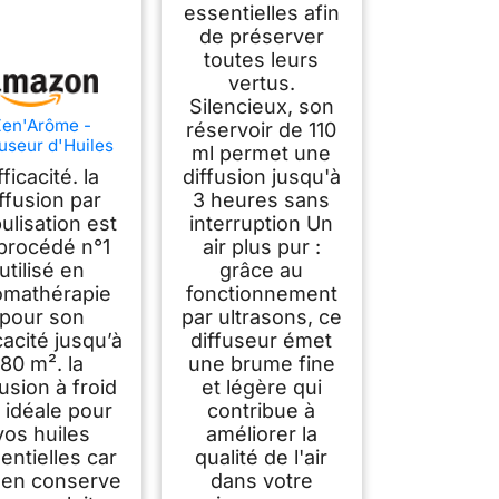
essentielles afin
de préserver
toutes leurs
vertus.
Silencieux, son
Zen'Arôme -
réservoir de 110
fuseur d'Huiles
ml permet une
sentielles par
fficacité. la
diffusion jusqu'à
ébulisation
ffusion par
3 heures sans
rogrammable
ulisation est
interruption Un
ea - Intensité
lable - jusqu'à
 procédé n°1
air plus pur :
 - et Éclairage
utilisé en
grâce au
 - Diffusion à
omathérapie
fonctionnement
Froid pour
pour son
par ultrasons, ce
Aromathérapie,
cacité jusqu’à
diffuseur émet
uterie - Bois,
80 m². la
une brume fine
Verre
fusion à froid
et légère qui
 idéale pour
contribue à
vos huiles
améliorer la
entielles car
qualité de l'air
e en conserve
dans votre