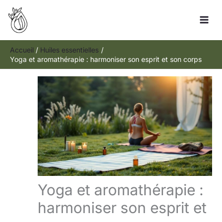
Aller
Rechercher
au
contenu
Accueil
Huiles essentielles
Yoga et aromathérapie : harmoniser son esprit et son corps
Yoga et aromathérapie :
harmoniser son esprit et