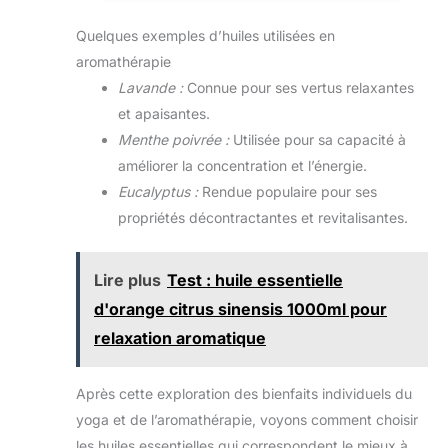
est tonifiante. Elle permet de soulager
les inconforts digestifs en cas de
Quelques exemples d’huiles utilisées en
repas copieux ou de mal des
aromathérapie
transports. TONUS ET ENERGIE :
Lavande :
Connue pour ses vertus relaxantes
L'Huile Essentielle de Menthe poivrée
et apaisantes.
permet de retrouver de l'énergie en
cas de fatigue mentale ou physique.
Menthe poivrée :
Utilisée pour sa capacité à
CONSEILS D'UTILISATION : Pour la
améliorer la concentration et l’énergie.
digestion, ingérez 1 sur un support
Eucalyptus :
Rendue populaire pour ses
neutre, maximum 4 gouttes par jour.
propriétés décontractantes et revitalisantes.
Cette Huile Essentielle peut également
être utilisée localement . PRANARÔM,
LA SCIENCE DES HUILES
Lire plus
Test : huile essentielle
ESSENTIELLES : Pranarôm expert de
la science des Huiles Essentielles,
d'orange citrus sinensis 1000ml pour
propose depuis plus de 30 ans, des
relaxation aromatique
solutions ciblées, innovantes et
naturelles pour maintenir toute la
famille en bonne santé au quotidien.
Après cette exploration des bienfaits individuels du
yoga et de l’aromathérapie, voyons comment choisir
les huiles essentielles qui correspondent le mieux à