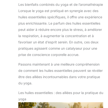
Idéal pour le yoga, le pilates, les
Les bienfaits combinés du yoga et de l’aromathérapie
exercices, le camping, le sommeil, la
Lorsque le yoga est pratiqué en synergie avec des
méditation, les parcs. Le tapis de yoga
extra épais est facile à nettoyer avec
huiles essentielles spécifiques, il offre une expérience
un détergent.
plus enrichissante. Le parfum des huiles essentielles
peut aider à réduire encore plus le stress, à améliorer
la respiration, à augmenter la concentration et à
favoriser un état d’esprit serein. En outre, ces deux
pratiques agissent comme un catalyseur pour une
prise de conscience corporelle accrue.
Passons maintenant à une meilleure compréhension
de comment les huiles essentielles peuvent se révéler
être des alliées incontournables dans votre pratique
du yoga.
Les huiles essentielles : des alliées pour la pratique du
yoga