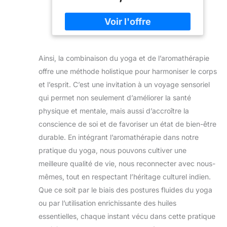
des dimensions de 22 x 12 x 7,5 cm
et des bords arrondis, les blocs de
yoga offrent un soutien optimal pour
différentes poses de yoga, quel que
soit votre niveau d'expérience. Léger
et maniable : chaque bloc ne pèse
Ainsi, la combinaison du yoga et de l’aromathérapie
que 460 grammes, ce qui les rend
offre une méthode holistique pour harmoniser le corps
légers et faciles à transporter - idéal
et l’esprit. C’est une invitation à un voyage sensoriel
pour une utilisation à la maison, en
qui permet non seulement d’améliorer la santé
studio ou en déplacement. Élastique
et antidérapant : le liège est composé
physique et mentale, mais aussi d’accroître la
de cellules remplies d'air qui assurent
conscience de soi et de favoriser un état de bien-être
l'élasticité. La texture naturelle offre
durable. En intégrant l’aromathérapie dans notre
une excellente adhérence, sans que le
pratique du yoga, nous pouvons cultiver une
bloc ne glisse lors de séances
d'entraînement intenses. Accessoire
meilleure qualité de vie, nous reconnecter avec nous-
de yoga polyvalent : Convient aux
mêmes, tout en respectant l’héritage culturel indien.
hommes et aux femmes, débutants
Que ce soit par le biais des postures fluides du yoga
ou avancés. Idéal pour la méditation,
ou par l’utilisation enrichissante des huiles
le Pilates, le fitness, la régénération, le
Hatha, le Vinyasa, le Yin Yoga, les
essentielles, chaque instant vécu dans cette pratique
exercices d'étirement et