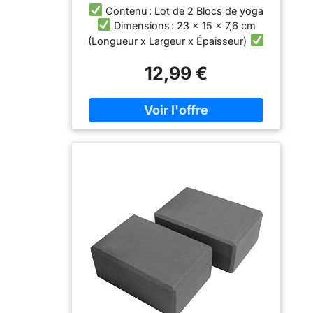
Contenu : Lot de 2 Blocs de yoga
Dimensions : 23 x 15 x 7,6 cm
(Longueur x Largeur x Épaisseur)
En mousse EVA de haute densité
12,99 €
pour une durabilité
Structure
solide et la stabilité de la surface
douce pour une accroche optimale et
confortable
Blocs de yoga
approfondir et d'étirer votre souple,
qui est polyvalent et élégant pour
votre pratique du Yoga