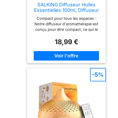
SALKING Diffuseur Huiles
Essentielles 100ml, Diffuseur
Parfum Maison 8 LED
Compact pour tous les espaces :
Notre diffuseur d'aromathérapie est
conçu pour être compact, ce qui le
rend parfait pour différents espaces.
18,99 €
Rehaussez votre décoration avec le
design minimaliste typique nordique
de notre diffuseur. Son élégance
discrète et ses lignes épurées en font
un objet de décoration parfaitement
intégré à n'importe quel intérieur.
-5%
Découvrez la combinaison
harmonieuse entre style et
fonctionnalité dans votre espace.
Bouton Tout-en-Un: Profitez d'une
commodité ultime grâce à la fonction
unique du bouton Tout-en-Un de
notre diffuseur. Appuyez une fois
pour démarrer la brume et parcourir
les lumières des 7 couleur. Appuyez