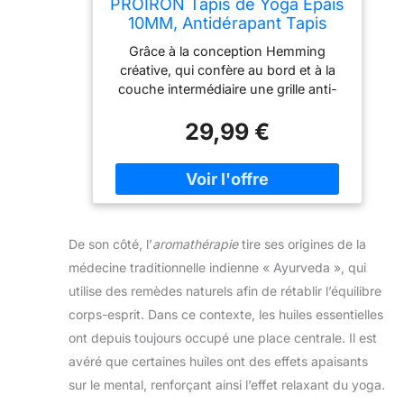
PROIRON Tapis de Yoga Epais
10MM, Antidérapant Tapis
d'exercice Fitness, Tapis de
Grâce à la conception Hemming
Gymnastique pour Yoga
créative, qui confère au bord et à la
Pilates Gym Exercices Sport
couche intermédiaire une grille anti-
Camping Voyage, en Mousse
déchirure, nos tapis de yoga sont
NBR/respecte la Peau, Noir
29,99 €
plus durables, durables et faciles à
nettoyer. MATÉRIEL - Avec son
matériau NBR en mousse haute
densité, le matelas de yoga et de
fitness PROIRON soutient la colonne
vertébrale, les hanches, les genoux et
les coudes sur les sols durs. ANTI-
De son côté, l’
aromathérapie
tire ses origines de la
SLIP - Empêche la rupture grâce au
médecine traditionnelle indienne « Ayurveda », qui
nouveau design avec filet intégré
utilise des remèdes naturels afin de rétablir l’équilibre
contre la casse. Vous pouvez utiliser
corps-esprit. Dans ce contexte, les huiles essentielles
ce matelas pour des positions de
yoga et des exercices difficiles. Taille-
ont depuis toujours occupé une place centrale. Il est
183 x 66cm, épaisseur de 10mm - Le
avéré que certaines huiles ont des effets apaisants
matelas garantit un confort pour les
sur le mental, renforçant ainsi l’effet relaxant du yoga.
personnes de toutes formes et tailles.