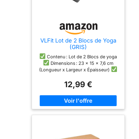
VLFit Lot de 2 Blocs de Yoga
(GRIS)
Contenu : Lot de 2 Blocs de yoga
Dimensions : 23 x 15 x 7,6 cm
(Longueur x Largeur x Épaisseur)
En mousse EVA de haute densité
12,99 €
pour une durabilité
Structure
solide et la stabilité de la surface
douce pour une accroche optimale et
confortable
Blocs de yoga
approfondir et d'étirer votre souple,
qui est polyvalent et élégant pour
votre pratique du Yoga