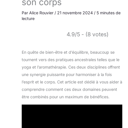
son corps
Par
Alice Rouvier
/
21 novembre 2024
/
5 minutes de
lecture
4.9/5 - (8 votes)
En quête de bien-être et d’équilibre, beaucoup se
tournent vers des pratiques ancestrales telles que le
yoga et l’aromathérapie. Ces deux disciplines offrent
une synergie puissante pour harmoniser à la fois
l’esprit et le corps. Cet article est dédié à vous aider à
comprendre comment ces deux domaines peuvent
être combinés pour un maximum de bénéfices.