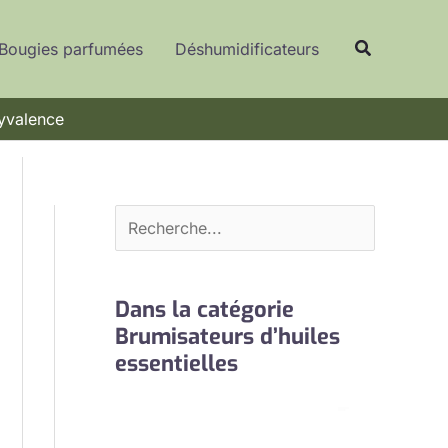
R
Recherche
e
Bougies parfumées
Déshumidificateurs
c
h
lyvalence
e
r
c
h
e
r
Dans la catégorie
Brumisateurs d’huiles
essentielles