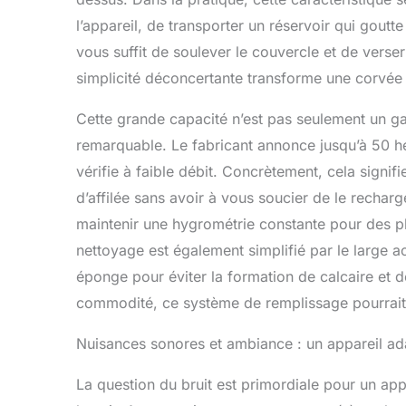
contrôle d
d'air bébé 
l’appareil, de transporter un réservoir qui goutte 
personnali
vous suffit de soulever le couvercle et de verser 
mesure.
simplicité déconcertante transforme une corvée 
Cette grande capacité n’est pas seulement un ga
remarquable. Le fabricant annonce jusqu’à 50 he
vérifie à faible débit. Concrètement, cela signif
d’affilée sans avoir à vous soucier de le rechar
maintenir une hygrométrie constante pour des pla
nettoyage est également simplifié par le large a
éponge pour éviter la formation de calcaire et d
commodité, ce système de remplissage pourrait bi
Nuisances sonores et ambiance : un appareil ad
La question du bruit est primordiale pour un ap