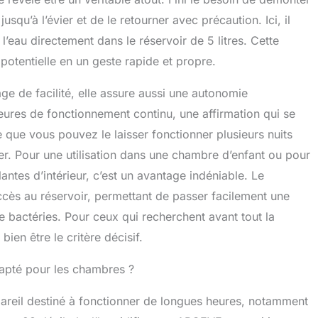
u confort de bébé : la buse 360° de l'humidificateur
dirige l'humidité où vous voulez. Le réglage intuitif
jusqu’à l’évier et de le retourner avec précaution. Ici, il
se l'intensité de la brume pour une atmosphère sur
l’eau directement dans le réservoir de 5 litres. Cette
potentielle en un geste rapide et propre.
ge de facilité, elle assure aussi une autonomie
ures de fonctionnement continu, une affirmation qui se
ie que vous pouvez le laisser fonctionner plusieurs nuits
ger. Pour une utilisation dans une chambre d’enfant ou pour
ntes d’intérieur, c’est un avantage indéniable. Le
ccès au réservoir, permettant de passer facilement une
e bactéries. Pour ceux qui recherchent avant tout la
en être le critère décisif.
apté pour les chambres ?
pareil destiné à fonctionner de longues heures, notamment