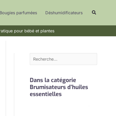
R
Recherche
e
Bougies parfumées
Déshumidificateurs
c
h
ratique pour bébé et plantes
e
r
c
h
e
r
Dans la catégorie
Brumisateurs d’huiles
essentielles