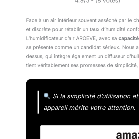
4.9/5 - (8 votes)
Face à un air intérieur souvent asséché par le ch
et discrète pour rétablir un taux d’humidité con
L’humidificateur d’air AROEVE, avec sa
capacité
se présente comme un candidat sérieux. Nous av
dessus, qui intègre également un diffuseur d’huile
tient véritablement ses promesses de simplicité,
Si la simplicité d’utilisation e
appareil mérite votre attention.