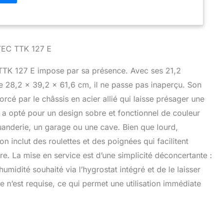
 voyant de réservoir plein et d'un enrouleur de câble, il
tilisation sécurisée et sans tracas au quotidien.
: Avec un ventilateur à deux vitesses et une protection
ment, il s'adapte à vos besoins tout en offrant une
imale. Évacuation continue ou bac de 6L : Doté d'un
OTEC TTK 127 E
llecteur ou d'une sortie qui évacue l'eau en continu,
n fonctionnement sans interruption.
 TTK 127 E impose par sa présence. Avec ses 21,2
e 28,2 x 39,2 x 61,6 cm, il ne passe pas inaperçu. Son
rcé par le châssis en acier allié qui laisse présager une
 opté pour un design sobre et fonctionnel de couleur
buanderie, un garage ou une cave. Bien que lourd,
ion inclut des roulettes et des poignées qui facilitent
e. La mise en service est d’une simplicité déconcertante :
’humidité souhaité via l’hygrostat intégré et de le laisser
n’est requise, ce qui permet une utilisation immédiate