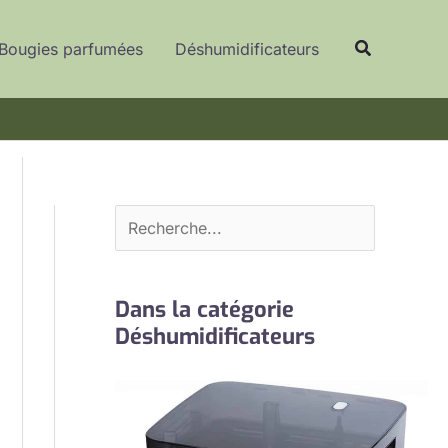
R
Recherche
e
Bougies parfumées
Déshumidificateurs
c
h
e
r
c
h
e
r
Dans la catégorie
Déshumidificateurs