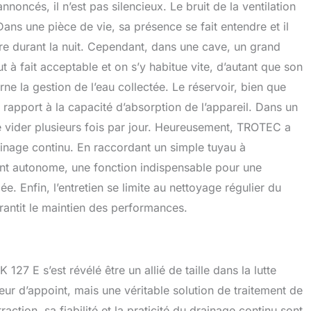
noncés, il n’est pas silencieux. Le bruit de la ventilation
Dans une pièce de vie, sa présence se fait entendre et il
re durant la nuit. Cependant, dans une cave, un grand
t à fait acceptable et on s’y habitue vite, d’autant que son
ne la gestion de l’eau collectée. Le réservoir, bien que
rapport à la capacité d’absorption de l’appareil. Dans un
le vider plusieurs fois par jour. Heureusement, TROTEC a
rainage continu. En raccordant un simple tuyau à
ment autonome, une fonction indispensable pour une
e. Enfin, l’entretien se limite au nettoyage régulier du
garantit le maintien des performances.
27 E s’est révélé être un allié de taille dans la lutte
eur d’appoint, mais une véritable solution de traitement de
action, sa fiabilité et la praticité du drainage continu sont