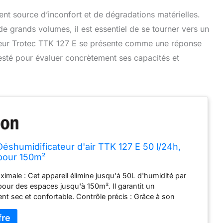
nt source d’inconfort et de dégradations matérielles.
de grands volumes, il est essentiel de se tourner vers un
ateur Trotec TTK 127 E se présente comme une réponse
testé pour évaluer concrètement ses capacités et
shumidificateur d'air TTK 127 E 50 l/24h,
pour 150m²
aximale : Cet appareil élimine jusqu'à 50L d'humidité par
t pour des espaces jusqu'à 150m². Il garantit un
t sec et confortable. Contrôle précis : Grâce à son
tégré, il permet de réguler précisément le niveau d'humidité
frant un fonctionnement automatique ou continu. Praticité