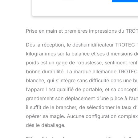
: Équipé d'un
assure une u
Polyvalence 
anti-déborde
sécurité max
Prise en main et premières impressions du TR
grand bac co
permettant u
Dès la réception, le déshumidificateur TROTEC
kilogrammes sur la balance et ses dimensions d
poids est un gage de robustesse, sentiment renfo
bonne durabilité. La marque allemande TROTEC a
blanche, qui s’intègre sans difficulté dans une 
l’appareil est qualifié de portable, et sa concept
grandement son déplacement d’une pièce à l’autr
il suffit de le brancher, de sélectionner le taux d
opérer sa magie. Aucune configuration complexe 
dès le déballage.