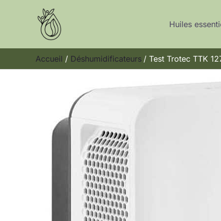
Aller
au
Huiles essenti
contenu
Accueil
Déshumidificateurs
Test Trotec TTK 127