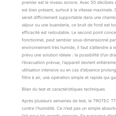
premier est le niveau sonore. Avec 50 décibels an
est bien présent, surtout à la vitesse maximale. 
serait difficilement supportable dans une chamb
séjour ou une buanderie, ce bruit de fond est tou
efficacité est redoutable. Le second point concer
fonctionnel, peut sembler sous-dimensionné par 
environnement très humide, il faut s’attendre à 
prévu une solution idéale : la possibilité d’un d
l’évacuation prévue, l’appareil devient entière
utilisation intensive ou en cas d’absence prolongé
filtre à air, une opération simple et rapide qui 
Bilan du test et caractéristiques techniques
Après plusieurs semaines de test, le TROTEC TTK 1
contre l’humidité. Ce n’est pas un simple absorb
l’air pour les grands espaces. Sa puissance d’extr