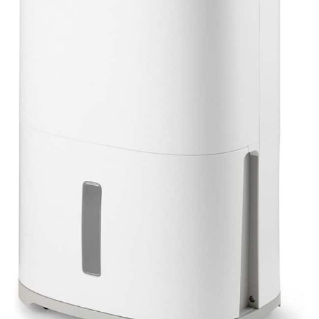
deshumidificateur d air
KNKA Offre 10 Ans De
Support Technique
Professionnel. Si Vous
Avez Des Questions,
Connectez-Vous À Votre
Compte Amazon,
Sélectionnez « Vos
Commandes », Trouvez Le
Numéro De Commande,
Puis Cliquez Sur «
Contacter Le Vendeur ».
Nous Vous Fournirons Une
Solution ! Remarque : Pour
Des Performances
Optimales, Gardez
Toujours Le
Déshumidificateur
Vertical. Avant La Première
Utilisation, Laisser Le
Déshumidificateur Vertical
Pendant 24 Heures Pour
Assurer Un Équilibre
Interne Et Un
Fonctionnement Fiable À
Long Terme.