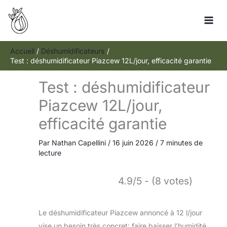
Aller
Rechercher
au
contenu
Accueil
Déshumidificateurs
Test : déshumidificateur Piazcew 12L/jour, efficacité garantie
Test : déshumidificateur
Piazcew 12L/jour,
efficacité garantie
Par
Nathan Capellini
/
16 juin 2026
/
7 minutes de
lecture
4.9/5 - (8 votes)
Le déshumidificateur Piazcew annoncé à 12 l/jour
vise un besoin très concret: faire baisser l’humidité