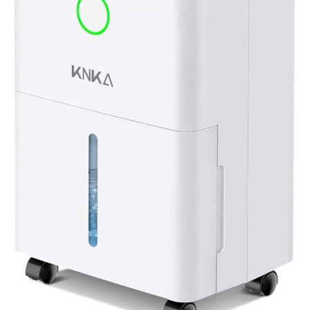
Professionnel - Le
deshumidificateur d air
KNKA Offre 10 Ans De
Support Technique
Professionnel. Si Vous
Avez Des Questions,
Connectez-Vous À Votre
Compte Amazon,
Sélectionnez « Vos
Commandes », Trouvez Le
Numéro De Commande,
Puis Cliquez Sur «
Contacter Le Vendeur ».
Nous Vous Fournirons Une
Solution ! Remarque : Pour
Des Performances
Optimales, Gardez
Toujours Le
Déshumidificateur
Vertical. Avant La Première
Utilisation, Laisser Le
Déshumidificateur Vertical
Pendant 24 Heures Pour
Assurer Un Équilibre
Interne Et Un
Fonctionnement Fiable À
Long Terme.