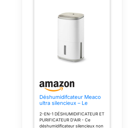
Déshumidifcateur Meaco
ultra silencieux – Le
déshumidificateur
2-EN-1 DÉSHUMIDIFICATEUR ET
d’intérieur MeacoDry
PURIFICATEUR D'AIR - Ce
Arete® One Warm Pebble
déshumidificateur silencieux non
25 L convient aux