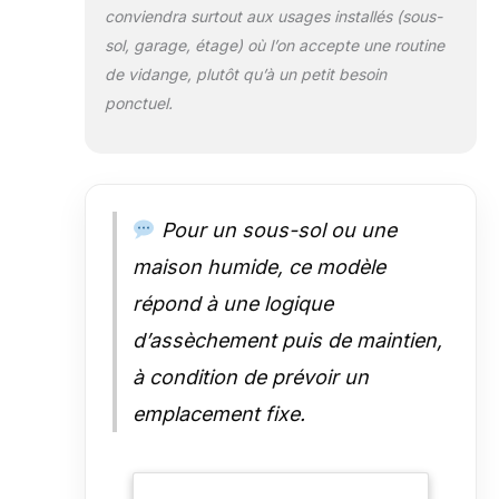
Le déshumidificateur
conviendra surtout aux usages installés (sous-
écoénergétique Arete One
sol, garage, étage) où l’on accepte une routine
dispose de fonctionnalités
de vidange, plutôt qu’à un petit besoin
astucieuses qui le distinguent.
ponctuel.
Cela inclut un mode lavage
intelligent, un mode nuit, un
mode d'humidité intelligent, des
roulettes cachées, une poignée
de transport cachée, un
enrouleur de câble et un réservoir
Pour un sous-sol ou une
d'eau de 4,8 litres à l'avant de
maison humide, ce modèle
l'appareil, facile d'accès et facile à
vider. GARANTIE DE CINQ ANS -
répond à une logique
Le Arete One est livré avec une
d’assèchement puis de maintien,
garantie de 5 ans. C'est une
caractéristique unique, car
à condition de prévoir un
aucune autre marque de
déshumidificateurs (pour une
emplacement fixe.
utilisation dans les
environnements résidentiels) ne
l'offre comme standard.