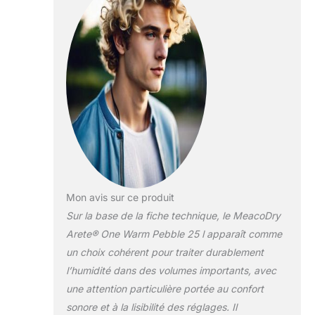
déshumidificateur à basse
énergie MeacoDry Arete One 25L
est le fruit de cinq années de
développement. C'est notre
modèle le plus silencieux et le
plus économe en énergie. Avec
un niveau sonore de seulement
40 dB, Arete One est deux fois
plus silencieux que la norme de
l'industrie. ADAPTÉ AU CLIMAT
ALLEMAND - Le
déshumidificateur Arete One a
été optimisé pour le climat
Mon avis sur ce produit
allemand. L'Arete One est adapté
Sur la base de la fiche technique, le MeacoDry
pour une utilisation dans des
Arete® One Warm Pebble 25 l apparaît comme
appartements et des maisons de
taille normale, où il est nécessaire
un choix cohérent pour traiter durablement
de maîtriser la condensation,
l’humidité dans des volumes importants, avec
l'humidité et le développement
une attention particulière portée au confort
de moisissures qui en résultent.
sonore et à la lisibilité des réglages. Il
CONCEPTION INTELLIGENTE -