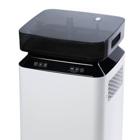
Dispose D’une Minuterie
24 H, Pour Profiter D’un
Environnement Sec Dès
Votre Retour. Humidité
Constante Intelligente,
Évite La
Surdéshumidification - Le
deshumidificateur
Dispose D’un Affichage
Numérique De L’humidité,
Permettant Un Contrôle
Précis (30%~80%). Une
Fois Le Niveau Réglé
Atteint, Le
déshumidificateur
Maintient
Automatiquement
L’humidité Pour Éviter La
Surdéshumidification.
Selon L’usage, L’humidité
Et La Vitesse Du Vent
Peuvent Être Ajustées (2
Vitesses : Haute/Basse),
Par Exemple, Maison
45%-55%RH, Protéger
Les Structures En Bois.
Buanderie 35%-40%RH,
Accélérer Le Séchage Du
Linge. Sous-sol
40%-50%RH, Maintenir