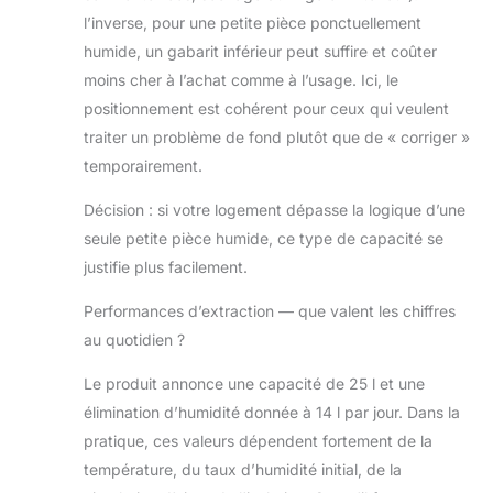
et des maisons de taille normale, où
l’inverse, pour une petite pièce ponctuellement
il est nécessaire de maîtriser la
condensation, l'humidité et le
humide, un gabarit inférieur peut suffire et coûter
développement de moisissures qui
moins cher à l’achat comme à l’usage. Ici, le
en résultent. CONCEPTION
positionnement est cohérent pour ceux qui veulent
INTELLIGENTE - Le
traiter un problème de fond plutôt que de « corriger »
déshumidificateur écoénergétique
Arete One dispose de
temporairement.
fonctionnalités astucieuses qui le
distinguent. Cela inclut un mode
Décision : si votre logement dépasse la logique d’une
lavage intelligent, un mode nuit, un
seule petite pièce humide, ce type de capacité se
mode d'humidité intelligent, des
justifie plus facilement.
roulettes cachées, une poignée de
transport cachée, un enrouleur de
Performances d’extraction — que valent les chiffres
câble et un réservoir d'eau de 4,8
au quotidien ?
litres à l'avant de l'appareil, facile
d'accès et facile à vider. GARANTIE
Le produit annonce une capacité de 25 l et une
DE CINQ ANS - Le Arete One est
élimination d’humidité donnée à 14 l par jour. Dans la
livré avec une garantie de 5 ans.
C'est une caractéristique unique,
pratique, ces valeurs dépendent fortement de la
car aucune autre marque de
température, du taux d’humidité initial, de la
déshumidificateurs (pour une