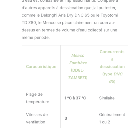
d’eau est constante et impressionnante. Comparé à
d’autres appareils à dessiccation que j’ai pu tester,
comme le Delonghi Aria Dry DNC 65 ou le Toyotomi
TD Z80, le Meaco se place clairement un cran au-
dessus en termes de volume d’eau collecté sur une
même période.
Concurrents
Meaco
à
Zambèze
Caractéristique
dessiccation
(DD8L-
(type
DNC
ZAMBEZI)
65
)
Plage de
1 °C à 37 °C
Similaire
température
Vitesses de
Généralement
3
ventilation
1 ou 2