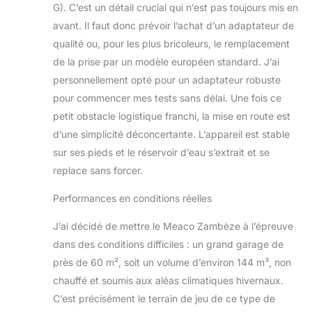
caravane, le déshumidificateur
G). C’est un détail crucial qui n’est pas toujours mis en
Zambezi pour l'humidité offre plus de
avant. Il faut donc prévoir l’achat d’un adaptateur de
fonctionnalités, de contrôle et
qualité ou, pour les plus bricoleurs, le remplacement
d'options que tout autre
déshumidificateur domestique sur le
de la prise par un modèle européen standard. J’ai
marché aujourd'hui. ÉCONOMIE
personnellement opté pour un adaptateur robuste
D'ÉNERGIE - N’augmentez pas les
pour commencer mes tests sans délai. Une fois ce
factures de votre foyer. Le
petit obstacle logistique franchi, la mise en route est
déshumidificateur économe en
énergie Zambezi extrait jusqu'à 8 litres
d’une simplicité déconcertante. L’appareil est stable
d'eau par jour et utilise la commande
sur ses pieds et le réservoir d’eau s’extrait et se
logique révolutionnaire Meaco pour
replace sans forcer.
une déshumidification plus précise et
économe en énergie.
Performances en conditions réelles
J’ai décidé de mettre le Meaco Zambèze à l’épreuve
dans des conditions difficiles : un grand garage de
près de 60 m², soit un volume d’environ 144 m³, non
chauffé et soumis aux aléas climatiques hivernaux.
C’est précisément le terrain de jeu de ce type de