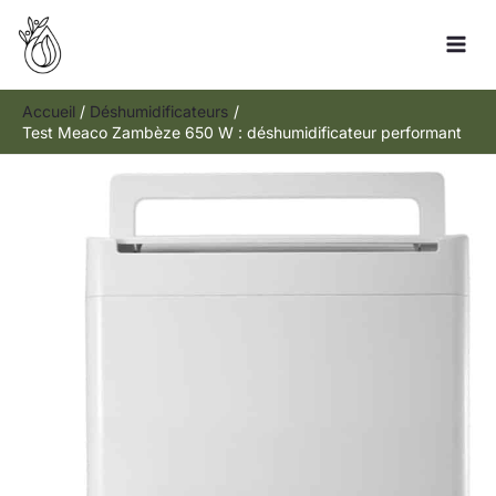
Aller
R
au
e
contenu
c
h
Accueil
Déshumidificateurs
Test Meaco Zambèze 650 W : déshumidificateur performant
e
r
c
h
e
r