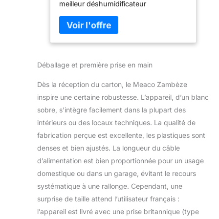
meilleur déshumidificateur
domestique basse consommation au
monde, le Meaco DD8L Zambezi, riche
en fonctionnalités, est excellent pour
l’extraction de l'eau, est économe en
énergie et facile à utiliser. 6
Déballage et première prise en main
PREMIÈRES MONDIALES - Le premier
déshumidificateur à dessiccation
Dès la réception du carton, le Meaco Zambèze
domestique basse consommation à
disposer : d'un affichage numérique,
inspire une certaine robustesse. L’appareil, d’un blanc
d'un ioniseur stérilisant, des fonctions
sobre, s’intègre facilement dans la plupart des
exclusives Meaco Buanderie
intérieurs ou des locaux techniques. La qualité de
Économe+ et d’allumage
fabrication perçue est excellente, les plastiques sont
automatique, le premier à disposer de
la commande unique Meaco 20+ et à
denses et bien ajustés. La longueur du câble
avoir une minuterie quotidienne ainsi
d’alimentation est bien proportionnée pour un usage
qu’une minuterie de marche et d'arrêt.
domestique ou dans un garage, évitant le recours
TRAITEMENT DE TOUS LES MILIEUX
systématique à une rallonge. Cependant, une
- Partout où vous avez un problème
surprise de taille attend l’utilisateur français :
d'humidité ou de condensation, de la
maison au garage, au bateau ou à la
l’appareil est livré avec une prise britannique (type