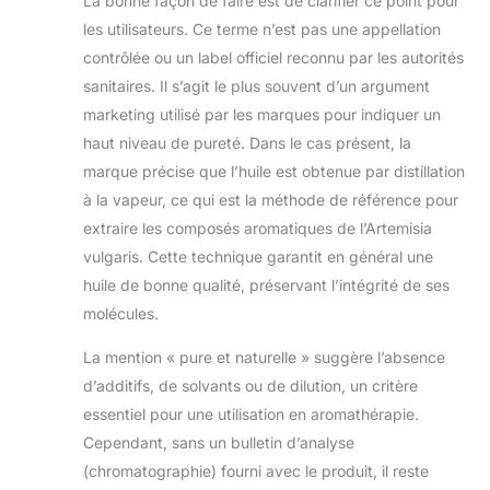
La bonne façon de faire est de clarifier ce point pour
Pour toutes les
les utilisateurs. Ce terme n’est pas une appellation
saisons
contrôlée ou un label officiel reconnu par les autorités
Caractéristiques -
sanitaires. Il s’agit le plus souvent d’un argument
Pur, naturel, non
dilué, ingrédient
marketing utilisé par les marques pour indiquer un
unique, qualité
haut niveau de pureté. Dans le cas présent, la
thérapeutique,
marque précise que l’huile est obtenue par distillation
sans alcool, sans
à la vapeur, ce qui est la méthode de référence pour
solvant, sans
cruauté, sans
extraire les composés aromatiques de l’Artemisia
paraben, sans
vulgaris. Cette technique garantit en général une
additifs, sans
huile de bonne qualité, préservant l’intégrité de ses
conservateurs,
molécules.
non désodorisé,
végétalien,
La mention « pure et naturelle » suggère l’absence
convient à tous
d’additifs, de solvants ou de dilution, un critère
les types de peau
Pour la peau et les
essentiel pour une utilisation en aromathérapie.
cheveux - Ne pas
Cependant, sans un bulletin d’analyse
appliquer
(chromatographie) fourni avec le produit, il reste
directement sur la