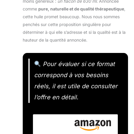
moins généreux :
un flacon de 630 ml
. Annoncée
comme
pure, naturelle et de qualité thérapeutique
,
cette huile promet beaucoup. Nous nous sommes
penchés sur cette proposition singulière pour
déterminer à qui elle s’adresse et si la qualité est à la
hauteur de la quantité annoncée.
Pour évaluer si ce format
correspond à vos besoins
réels, il est utile de consulter
l’offre en détail.