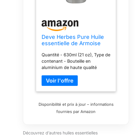
Deve Herbes Pure Huile
essentielle de Armoise
(Artemisia vulgaris) Distillé
Quantité - 630ml (21 oz), Type de
à la vapeur qualité
contenant - Bouteille en
thérapeutique naturelle
aluminium de haute qualité
630ml (21 oz)
conçue pour préserver la
puissance. Méthode d'extraction
- Distillation à la vapeur, Nom
botanique - Artemisia vulgaris,
Régime de soins quotidiens de la
Disponibilité et prix à jour – informations
peau, Léger, Non gras, Non
fournies par Amazon
collant, Pour toutes les saisons
Caractéristiques - Pur, naturel,
non dilué, ingrédient unique,
qualité thérapeutique, sans
Découvrez d’autres huiles essentielles