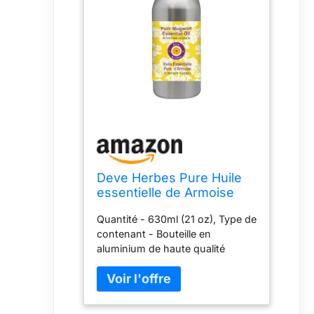
Deve Herbes Pure Huile
essentielle de Armoise
(Artemisia vulgaris) Distillé
Quantité - 630ml (21 oz), Type de
à la vapeur qualité
contenant - Bouteille en
thérapeutique naturelle
aluminium de haute qualité
630ml (21 oz)
conçue pour préserver la
puissance. Méthode d'extraction
- Distillation à la vapeur, Nom
botanique - Artemisia vulgaris,