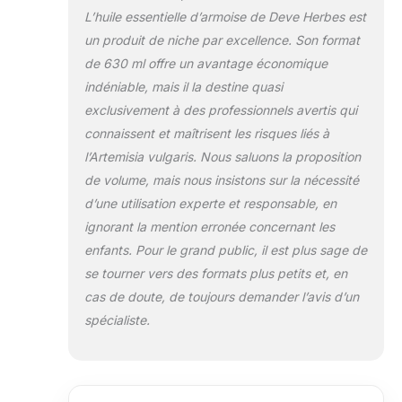
intensifs, 15-30 gouttes dans 30
L’huile essentielle d’armoise de Deve Herbes est
ml d'huile végétale. 1 ml est
un produit de niche par excellence. Son format
composé d'environ 16 gouttes.
Utilisation supplémentaire - Les
de 630 ml offre un avantage économique
huiles essentielles sont
indéniable, mais il la destine quasi
largement utilisées dans les
exclusivement à des professionnels avertis qui
cosmétiques, les parfums, les
connaissent et maîtrisent les risques liés à
produits de nettoyage, les
parfums d'intérieur et
l’Artemisia vulgaris. Nous saluons la proposition
l'aromathérapie. SATISFACTION
de volume, mais nous insistons sur la nécessité
ET PURETÉ - Nous, le fabricant,
d’une utilisation experte et responsable, en
Deve Herbes, proposons que
ignorant la mention erronée concernant les
nos huiles soient pures et
naturelles. Si vous n'êtes pas
enfants. Pour le grand public, il est plus sage de
satisfait pour une raison
se tourner vers des formats plus petits et, en
quelconque, nous remplacerons
cas de doute, de toujours demander l’avis d’un
votre produit ou vous
spécialiste.
rembourserons le montant. Nous
pensons que nos huiles vous
apporteront des bienfaits
thérapeutiques durables. Nous
croyons en nos produits et