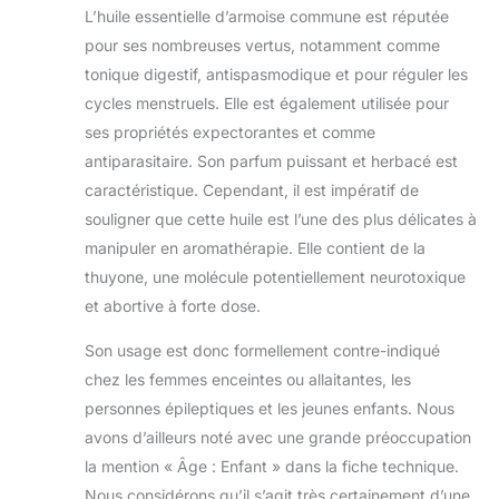
L’huile essentielle d’armoise commune est réputée
naturelles. Si vous
n'êtes pas
pour ses nombreuses vertus, notamment comme
satisfait pour une
tonique digestif, antispasmodique et pour réguler les
raison
cycles menstruels. Elle est également utilisée pour
quelconque, nous
ses propriétés expectorantes et comme
remplacerons
antiparasitaire. Son parfum puissant et herbacé est
votre produit ou
vous
caractéristique. Cependant, il est impératif de
rembourserons le
souligner que cette huile est l’une des plus délicates à
montant. Nous
manipuler en aromathérapie. Elle contient de la
pensons que nos
thuyone, une molécule potentiellement neurotoxique
huiles vous
apporteront des
et abortive à forte dose.
bienfaits
thérapeutiques
Son usage est donc formellement contre-indiqué
durables. Nous
chez les femmes enceintes ou allaitantes, les
croyons en nos
personnes épileptiques et les jeunes enfants. Nous
produits et
avons d’ailleurs noté avec une grande préoccupation
proposons un
remboursement
la mention « Âge : Enfant » dans la fiche technique.
sans poser de
Nous considérons qu’il s’agit très certainement d’une