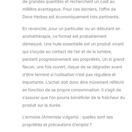
de grandes quantités et recherchent un coût au
d'environ 16
gouttes.
millilitre avantageux. Pour ces derniers, l’offre de
Utilisation
Deve Herbes est économiquement très pertinente.
supplémentaire -
Les huiles
En revanche, pour un particulier ou un débutant en
essentielles sont
aromathérapie, ce format est probablement
largement
démesuré. Une huile essentielle est un produit vivant
utilisées dans les
cosmétiques, les
qui s’oxyde au contact de l’air et de la lumière,
parfums, les
perdant progressivement ses propriétés. Un si grand
produits de
flacon, une fois ouvert, risque de se dégrader avant
nettoyage, les
d’être terminé si l’utilisation n’est pas régulière et
parfums
d'intérieur et
importante. L’achat doit donc être mûrement réfléchi
l'aromathérapie.
en fonction de sa propre consommation. Il s’agit de
SATISFACTION ET
s’assurer que l’on pourra bénéficier de la fraîcheur du
PURETÉ - Nous,
produit sur la durée.
le fabricant, Deve
Herbes,
L’armoise (Artemisia vulgaris) : quelles sont ses
proposons que
propriétés et précautions d’emploi ?
nos huiles soient
pures et