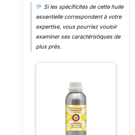
proposons un remboursement
Si les spécificités de cette huile
sans poser de questions depuis
essentielle correspondent à votre
13 ans.
expertise, vous pourriez vouloir
examiner ses caractéristiques de
plus près.