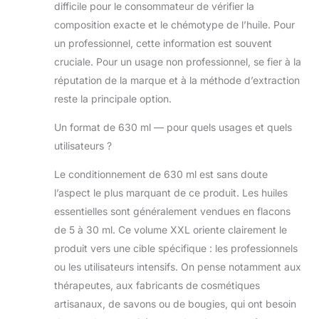
difficile pour le consommateur de vérifier la
peau, toujours
diluer avec une
composition exacte et le chémotype de l’huile. Pour
huile végétale. 1%
un professionnel, cette information est souvent
pour les soins
cruciale. Pour un usage non professionnel, se fier à la
quotidiens du
réputation de la marque et à la méthode d’extraction
visage, 5-6
gouttes dans 30
reste la principale option.
ml d'huile
Un format de 630 ml — pour quels usages et quels
végétale. 2% pour
les soins
utilisateurs ?
quotidiens du
corps, 10-12
Le conditionnement de 630 ml est sans doute
gouttes dans 30
l’aspect le plus marquant de ce produit. Les huiles
ml d'huile
essentielles sont généralement vendues en flacons
végétale. 3-5%
de 5 à 30 ml. Ce volume XXL oriente clairement le
pour les soins
intensifs, 15-30
produit vers une cible spécifique : les professionnels
gouttes dans 30
ou les utilisateurs intensifs. On pense notamment aux
ml d'huile
thérapeutes, aux fabricants de cosmétiques
végétale. 1 ml est
artisanaux, de savons ou de bougies, qui ont besoin
composé