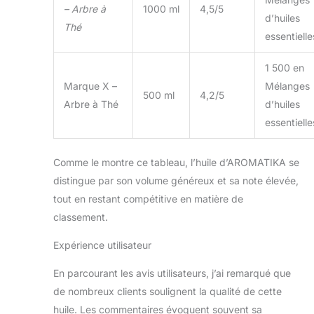
fermé afin de
– Arbre à
1000 ml
4,5/5
d’huiles
préserver sa
Thé
essentielle
fraîcheur et vous
permettre de
profiter pleinement
1 500 en
de ses avantages
Marque X –
Mélanges
500 ml
4,2/5
au quotidien
Arbre à Thé
d’huiles
essentielle
Comme le montre ce tableau, l’huile d’AROMATIKA se
distingue par son volume généreux et sa note élevée,
tout en restant compétitive en matière de
classement.
Expérience utilisateur
En parcourant les avis utilisateurs, j’ai remarqué que
de nombreux clients soulignent la qualité de cette
huile. Les commentaires évoquent souvent sa