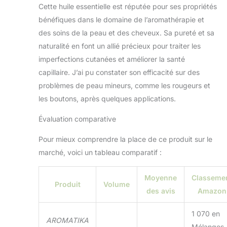
Cette huile essentielle est réputée pour ses propriétés
d'arbre à thé
bénéfiques dans le domaine de l’aromathérapie et
rafraîchit l'air et
réduit les
des soins de la peau et des cheveux. Sa pureté et sa
mauvaises odeurs.
naturalité en font un allié précieux pour traiter les
Cette huile pure
imperfections cutanées et améliorer la santé
crée une ambiance
capillaire. J’ai pu constater son efficacité sur des
légère et embaume
l'air d'un parfum
problèmes de peau mineurs, comme les rougeurs et
agréable Ajoutez
les boutons, après quelques applications.
quelques gouttes
d'huile essentielle
Évaluation comparative
d’arbre À Thé à vos
savons et bougies
Pour mieux comprendre la place de ce produit sur le
artisanaux pour
marché, voici un tableau comparatif :
créer un parfum
agréable,
Moyenne
Classeme
rafraîchissant et
Produit
Volume
durable L'huile
des avis
Amazon
essentielle D’arbre À
Thé est présentée
1 070 en
AROMATIKA
dans un flacon bien
Mélanges