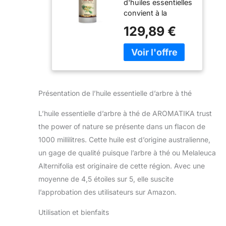
d'huiles essentielles
Melaleuca
convient à la
Alternifolia -
création pour créer
pour Diffuseur
129,89 €
une atmosphère
et Lampe
d’aromathérapie
Aroma - le
agréable à la
Savon et les
maison avec
Bougies -
quelques gouttes
Sauna -
dans un diffuseur
Parfums
Présentation de l’huile essentielle d’arbre à thé
ou une lampe
d'Intérieur -
aromatique Utilisez
Arôme frais -
L’huile essentielle d’arbre à thé de AROMATIKA trust
l’huile essentielle de
Aromathérapie
the power of nature se présente dans un flacon de
D’arbre À Thé
1000 millilitres. Cette huile est d’origine australienne,
pendant le
nettoyage en la
un gage de qualité puisque l’arbre à thé ou Melaleuca
mélangeant à votre
Alternifolia est originaire de cette région. Avec une
produit nettoyant
moyenne de 4,5 étoiles sur 5, elle suscite
pour un parfum
l’approbation des utilisateurs sur Amazon.
agréable et une
sensation de
Utilisation et bienfaits
propreté durable
L'huile essentielle