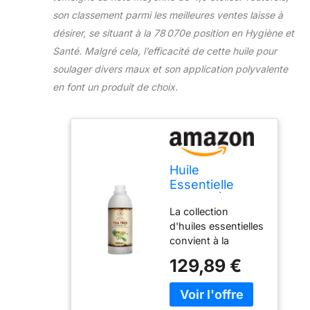
artisanaux pour
son classement parmi les meilleures ventes laisse à
créer un parfum
désirer, se situant à la 78 070e position en Hygiène et
agréable,
Santé. Malgré cela, l’efficacité de cette huile pour
rafraîchissant et
durable L'huile
soulager divers maux et son application polyvalente
essentielle D’arbre À
en font un produit de choix.
Thé est présentée
dans un flacon bien
fermé afin de
préserver sa
fraîcheur et vous
permettre de
Huile
profiter pleinement
Essentielle
de ses avantages
D’arbre À Thé
La collection
au quotidien
1000 ml -
d'huiles essentielles
Melaleuca
convient à la
Alternifolia -
création pour créer
pour Diffuseur
129,89 €
une atmosphère
et Lampe
d’aromathérapie
Aroma - le
agréable à la
Savon et les