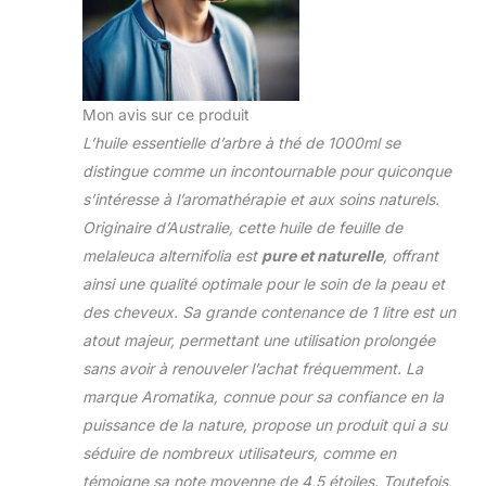
nettoyage en la
mélangeant à votre
produit nettoyant
pour un parfum
agréable et une
Mon avis sur ce produit
sensation de
L’huile essentielle d’arbre à thé de 1000ml se
propreté durable
distingue comme un incontournable pour quiconque
L'huile essentielle
s’intéresse à l’aromathérapie et aux soins naturels.
d'arbre à thé
rafraîchit l'air et
Originaire d’Australie, cette huile de feuille de
réduit les
melaleuca alternifolia est
pure et naturelle
, offrant
mauvaises odeurs.
ainsi une qualité optimale pour le soin de la peau et
Cette huile pure
des cheveux. Sa grande contenance de 1 litre est un
crée une ambiance
légère et embaume
atout majeur, permettant une utilisation prolongée
l'air d'un parfum
sans avoir à renouveler l’achat fréquemment. La
agréable Ajoutez
marque Aromatika, connue pour sa confiance en la
quelques gouttes
puissance de la nature, propose un produit qui a su
d'huile essentielle
séduire de nombreux utilisateurs, comme en
d’arbre À Thé à vos
savons et bougies
témoigne sa note moyenne de 4,5 étoiles. Toutefois,