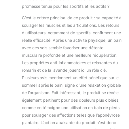
ressourcer en
promesse tenue pour les sportifs et les actifs ?
émotions
positives
C’est le critère principal de ce produit : sa capacité à
Remplissez-vous
soulager les muscles et les articulations. Les retours
de bonne humeur
et de bien-être
d’utilisateurs, notamment de sportifs, confirment une
grâce aux sels de
réelle efficacité. Après une activité physique, un bain
bain aromatiques
avec ces sels semble favoriser une détente
aux huiles
musculaire profonde et une meilleure récupération.
essentielles
naturelles
Les propriétés anti-inflammatoires et relaxantes du
romarin et de la lavande jouent ici un rôle clé.
Plusieurs avis mentionnent un effet bénéfique sur le
sommeil après le bain, signe d’une relaxation globale
de l’organisme. Fait intéressant, le produit se révèle
également pertinent pour des douleurs plus ciblées,
comme en témoigne une utilisation en bain de pieds
pour soulager des affections telles que l’aponévrose
plantaire. L’action apaisante du produit n’est donc