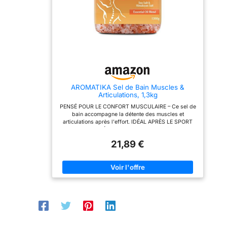
et à se ressourcer en
de mer naturels riches en
huiles
émotions positives
minéraux, dans ce sel il y
essentielles
Remplissez-vous de
a des huiles de noix de
bonne humeur et de bien-
coco et prenez le bain Le
naturelles
être grâce aux sels de
sel marin enrichi par
bain aromatiques aux
l'extrait de vanille et l'huile
huiles essentielles
essentielle de cannelle
naturelles
l'arôme exotique épicé de
ce sel enveloppe par la
chaleur et le soin, en vous
plongeant dans
AROMATIKA Sel de Bain Muscles &
l'atmosphère de confort,
Articulations, 1,3kg
de souvenirs agréables et
de bonnes fantaisies
PENSÉ POUR LE CONFORT MUSCULAIRE – Ce sel de
bain accompagne la détente des muscles et
articulations après l'effort. IDÉAL APRÈS LE SPORT
OU UNE JOURNÉE PHYSIQUE – Convient à ceux qui
cherchent une récupération naturelle. UN GESTE
21,89 €
SIMPLE ET EFFICACE – Une poignée de sel sous
l'eau chaude qui coule suffit pour envelopper
l'ensemble du corps. POUR LES PERSONNES
ACTIVES – Un rituel adapté aux sportifs comme à
ceux qui ressentent des tensions en fin de journée.
DISPONIBLE EN DEUX FORMATS – 600g pour
découvrir, 1,3kg pour un usage régulier.