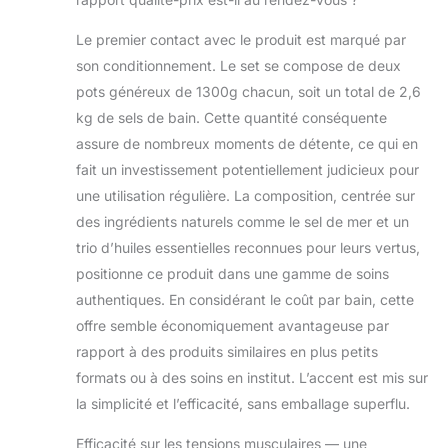
sels de bain pour
les articulations et
Le premier contact avec le produit est marqué par
les muscles
son conditionnement. Le set se compose de deux
contient du sel
pots généreux de 1300g chacun, soit un total de 2,6
marin naturel et
du sel de
kg de sels de bain. Cette quantité conséquente
l'Himalaya, qui
assure de nombreux moments de détente, ce qui en
aident à donner
fait un investissement potentiellement judicieux pour
force et beauté à
une utilisation régulière. La composition, centrée sur
la peau, aux
des ingrédients naturels comme le sel de mer et un
cheveux et aux
ongles Le sel de
trio d’huiles essentielles reconnues pour leurs vertus,
bain aux huiles
positionne ce produit dans une gamme de soins
essentielles de
authentiques. En considérant le coût par bain, cette
lavande, de sauge
offre semble économiquement avantageuse par
et de romarin aide
à détendre le
rapport à des produits similaires en plus petits
corps et les
formats ou à des soins en institut. L’accent est mis sur
muscles, à se
la simplicité et l’efficacité, sans emballage superflu.
débarrasser des
tensions et à se
Efficacité sur les tensions musculaires — une