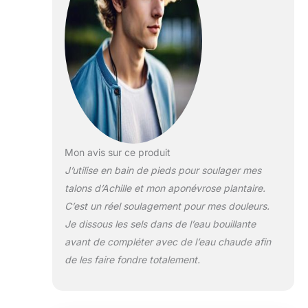
les articulations
et les muscles
contient du sel
marin naturel et
du sel de
l'Himalaya, qui
aident à donner
force et beauté à
la peau, aux
cheveux et aux
ongles Le sel de
Mon avis sur ce produit
bain aux huiles
J’utilise en bain de pieds pour soulager mes
essentielles de
talons d’Achille et mon aponévrose plantaire.
lavande, de
C’est un réel soulagement pour mes douleurs.
sauge et de
romarin aide à
Je dissous les sels dans de l’eau bouillante
détendre le corps
avant de compléter avec de l’eau chaude afin
et les muscles, à
de les faire fondre totalement.
se débarrasser
des tensions et à
se ressourcer en