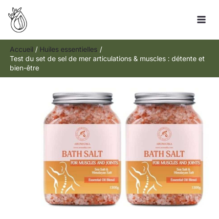
Aller
Rechercher
au
contenu
Accueil
Huiles essentielles
Test du set de sel de mer articulations & muscles : détente et
bien-être