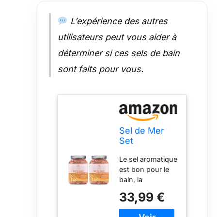
émotions
positives
L’expérience des autres
Remplissez-vous
de bonne
utilisateurs peut vous aider à
humeur et de
déterminer si ces sels de bain
bien-être grâce
aux sels de bain
sont faits pour vous.
aromatiques aux
huiles
essentielles
naturelles
Sel de Mer
Set
Articulations
Le sel aromatique
& Muscles
est bon pour le
2х1300g -
bain, la
Huiles
relaxation, la
Essentielles
33,99 €
beauté et les
Lavande &
soins personnels
Sauge &