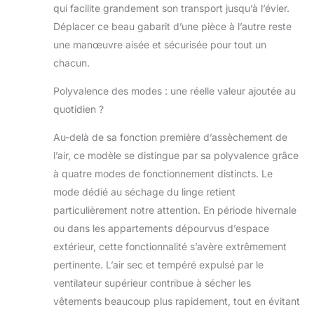
pièce tout en réduisant les factures
qui facilite grandement son transport jusqu’à l’évier.
d'énergie. COMPACT & PORTABLE :
Déplacer ce beau gabarit d’une pièce à l’autre reste
Conçu pour être puissant et
une manœuvre aisée et sécurisée pour tout un
compact, avec 4 roues pivotantes
pour faciliter le déplacement et le
chacun.
stockage.
Polyvalence des modes : une réelle valeur ajoutée au
quotidien ?
Au-delà de sa fonction première d’assèchement de
l’air, ce modèle se distingue par sa polyvalence grâce
à quatre modes de fonctionnement distincts. Le
mode dédié au séchage du linge retient
particulièrement notre attention. En période hivernale
ou dans les appartements dépourvus d’espace
extérieur, cette fonctionnalité s’avère extrêmement
pertinente. L’air sec et tempéré expulsé par le
ventilateur supérieur contribue à sécher les
vêtements beaucoup plus rapidement, tout en évitant