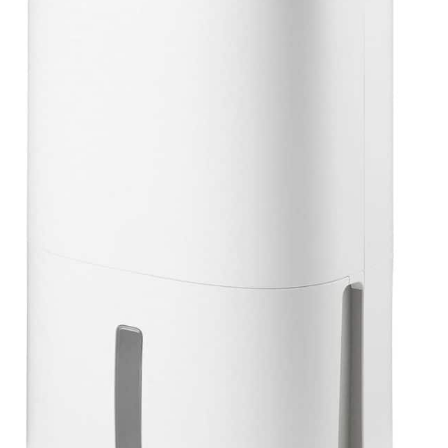
L’utilisation. 10 Ans De
Support Technique
Professionnel - Le
deshumidificateur d air
KNKA Offre 10 Ans De
Support Technique
Professionnel. Si Vous
Avez Des Questions,
Connectez-Vous À Votre
Compte Amazon,
Sélectionnez « Vos
Commandes », Trouvez Le
Numéro De Commande,
Puis Cliquez Sur «
Contacter Le Vendeur ».
Nous Vous Fournirons Une
Solution ! Remarque : Pour
Des Performances
Optimales, Gardez
Toujours Le
Déshumidificateur
Vertical. Avant La Première
Utilisation, Laisser Le
Déshumidificateur Vertical
Pendant 24 Heures Pour
Assurer Un Équilibre
Interne Et Un
Fonctionnement Fiable À
Long Terme.