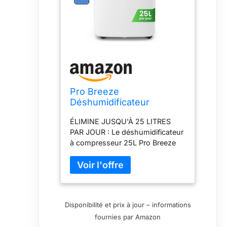
Pro Breeze
Déshumidificateur
Compresseur 25L/jour
ÉLIMINE JUSQU'À 25 LITRES
pour pièces jusqu'à 53 m²
PAR JOUR : Le déshumidificateur
- 4 modes, Sèche-linge,
à compresseur 25L Pro Breeze
Drainage continu,
pour la maison et le bureau
Minuterie 24h, Grand
convient à une utilisation dans
Réservoir 5,5L - Contre
des pièces de taille moyenne à
l'humidité, la moisissure
grande, jusqu'à 35 m². Doté
d'une technologie de
Disponibilité et prix à jour – informations
déshumidification économe en
fournies par Amazon
énergie, il élimine rapidement