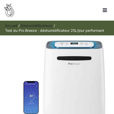
Aller
Rechercher
au
contenu
Accueil
Déshumidificateurs
Test du Pro Breeze : déshumidificateur 25L/jour performant