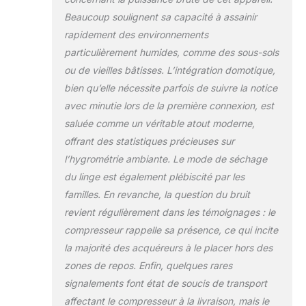
vêtements plus rapidement sans
Beaucoup soulignent sa capacité à assainir
utiliser le chauffage. FILTRE À
rapidement des environnements
CHARBON AVANCÉ : Ce
particulièrement humides, comme des sous-sols
déshumidificateur pour la
maison, la cuisine et la salle de
ou de vieilles bâtisses. L’intégration domotique,
bains est doté d'un filtre à
bien qu’elle nécessite parfois de suivre la notice
carbone avancé qui aide à
avec minutie lors de la première connexion, est
éliminer les odeurs de moisi et
saluée comme un véritable atout moderne,
d'un filtre à mailles lavable qui
bloque la poussière et les
offrant des statistiques précieuses sur
microparticules. CIRCULATION
l’hygrométrie ambiante. Le mode de séchage
DE L'AIR SUPÉRIEURE : La
du linge est également plébiscité par les
fonction d'oscillation
familles. En revanche, la question du bruit
automatique fait pivoter
automatiquement la grille de 90
revient régulièrement dans les témoignages : le
degrés pour améliorer la
compresseur rappelle sa présence, ce qui incite
circulation de l'air et prévenir
la majorité des acquéreurs à le placer hors des
l'humidité ou la moisissure. 5
zones de repos. Enfin, quelques rares
MODES DE FONCTIONNEMENT :
signalements font état de soucis de transport
Choisissez parmi 5 modes de
fonctionnement avancés : élevé,
affectant le compresseur à la livraison, mais le