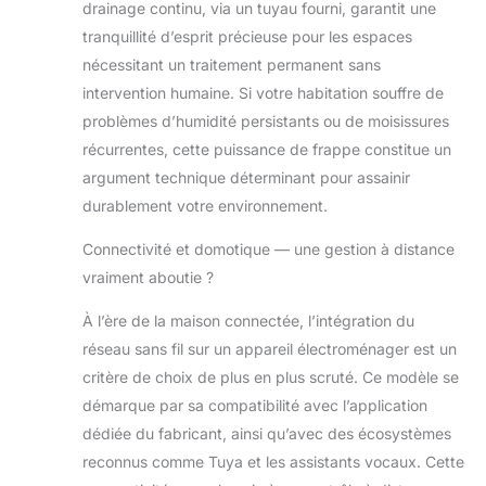
drainage continu, via un tuyau fourni, garantit une
chauffage. FILTRE À CHARBON
tranquillité d’esprit précieuse pour les espaces
AVANCÉ : Ce déshumidificateur
nécessitant un traitement permanent sans
pour la maison, la cuisine et la salle
de bains est doté d'un filtre à
intervention humaine. Si votre habitation souffre de
carbone avancé qui aide à éliminer
problèmes d’humidité persistants ou de moisissures
les odeurs de moisi et d'un filtre à
récurrentes, cette puissance de frappe constitue un
mailles lavable qui bloque la
argument technique déterminant pour assainir
poussière et les microparticules.
CIRCULATION DE L'AIR
durablement votre environnement.
SUPÉRIEURE : La fonction
d'oscillation automatique fait
Connectivité et domotique — une gestion à distance
pivoter automatiquement la grille de
vraiment aboutie ?
90 degrés pour améliorer la
circulation de l'air et prévenir
À l’ère de la maison connectée, l’intégration du
l'humidité ou la moisissure. 5
réseau sans fil sur un appareil électroménager est un
MODES DE FONCTIONNEMENT :
critère de choix de plus en plus scruté. Ce modèle se
Choisissez parmi 5 modes de
démarque par sa compatibilité avec l’application
fonctionnement avancés : élevé,
naturel, ventilation, continu et
dédiée du fabricant, ainsi qu’avec des écosystèmes
seche-linge. En outre, ce
reconnus comme Tuya et les assistants vocaux. Cette
deshumidificateur d'air electrique