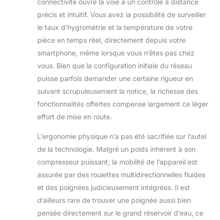
connectivité ouvre la voie à un contrôle à distance
dispose d'une fonction de sécurité
précis et intuitif. Vous avez la possibilité de surveiller
enfant qui désactive tous les
boutons et d'un mode veille qui
le taux d’hygrométrie et la température de votre
éteint toutes les lumières pour un
pièce en temps réel, directement depuis votre
sommeil paisible. AFFICHAGE
smartphone, même lorsque vous n’êtes pas chez
NUMÉRIQUE FACILE À LIRE : Le
vous. Bien que la configuration initiale du réseau
déshumidificateur Pro Breeze est
doté de commandes à touche
puisse parfois demander une certaine rigueur en
unique et d'un affichage numérique
suivant scrupuleusement la notice, la richesse des
LED qui s'affiche en bleu, vert ou
fonctionnalités offertes compense largement ce léger
rouge en fonction du niveau
effort de mise en route.
d'humidité de la pièce. Choisissez
parmi 2 vitesses de ventilation et
L’ergonomie physique n’a pas été sacrifiée sur l’autel
réglez le taux d'humidité souhaité
de la technologie. Malgré un poids inhérent à son
entre 30 et 80 %. MINUTERIE 24
HEURES : La minuterie numérique
compresseur puissant, la mobilité de l’appareil est
intégrée vous permet de
assurée par des roulettes multidirectionnelles fluides
programmer la mise en marche ou
et des poignées judicieusement intégrées. Il est
l'arrêt du déshumidificateur d'air sur
d’ailleurs rare de trouver une poignée aussi bien
une période de 24 heures, pour
déshumidifier efficacement votre
pensée directement sur le grand réservoir d’eau, ce