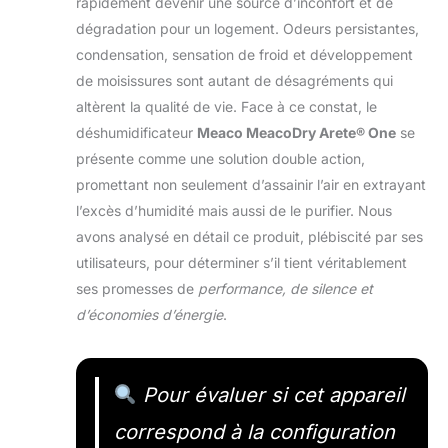
rapidement devenir une source d’inconfort et de
dégradation pour un logement. Odeurs persistantes,
condensation, sensation de froid et développement
de moisissures sont autant de désagréments qui
altèrent la qualité de vie. Face à ce constat, le
déshumidificateur
Meaco MeacoDry Arete® One
se
présente comme une solution double action,
promettant non seulement d’assainir l’air en extrayant
l’excès d’humidité mais aussi de le purifier. Nous
avons analysé en détail ce produit, plébiscité par ses
utilisateurs, pour déterminer s’il tient véritablement
ses promesses de
performance, de silence et
d’économies d’énergie
.
Pour évaluer si cet appareil
correspond à la configuration