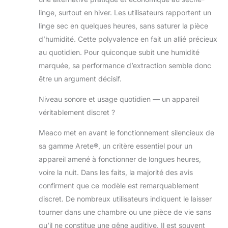
compris le mode blanchisserie
linge, surtout en hiver. Les utilisateurs rapportent un
intelligent, le mode nuit, le mode
linge sec en quelques heures, sans saturer la pièce
d'humidité intelligent, les roulettes
cachées et un réservoir d'eau à
d’humidité. Cette polyvalence en fait un allié précieux
chargement frontal de 4,8 L. Le
au quotidien. Pour quiconque subit une humidité
déshumidificateur Arete est le seul
marquée, sa performance d’extraction semble donc
déshumidificateur domestique à
être un argument décisif.
être livré avec une garantie de cinq
ans en standard.
Niveau sonore et usage quotidien — un appareil
véritablement discret ?
Meaco met en avant le fonctionnement silencieux de
sa gamme Arete®, un critère essentiel pour un
appareil amené à fonctionner de longues heures,
voire la nuit. Dans les faits, la majorité des avis
confirment que ce modèle est remarquablement
discret. De nombreux utilisateurs indiquent le laisser
tourner dans une chambre ou une pièce de vie sans
qu’il ne constitue une gêne auditive. Il est souvent