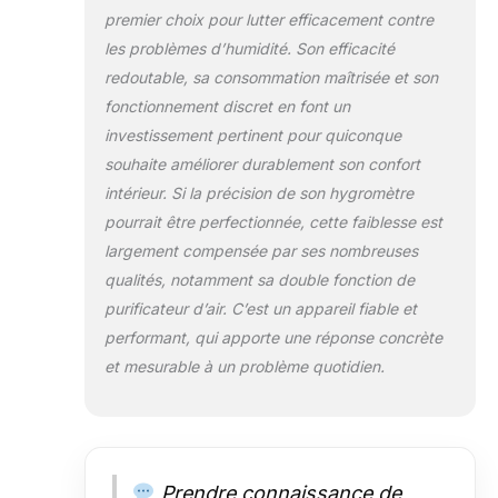
l'humidité dans les maisons,
premier choix pour lutter efficacement contre
garages, bateaux ou caravanes
les problèmes d’humidité. Son efficacité
de taille normale. Faible coût
redoutable, sa consommation maîtrisée et son
énergétique de 5 cents/heure sur
fonctionnement discret en font un
la base de 25,1 cents/kWh.
Design intelligent : le
investissement pertinent pour quiconque
déshumidificateur Arete One à
souhaite améliorer durablement son confort
économie d'énergie a
intérieur. Si la précision de son hygromètre
d'excellentes caractéristiques qui
pourrait être perfectionnée, cette faiblesse est
le distinguent, y compris le mode
blanchisserie intelligent, le mode
largement compensée par ses nombreuses
nuit, le mode d'humidité
qualités, notamment sa double fonction de
intelligent, les roulettes cachées
purificateur d’air. C’est un appareil fiable et
et un réservoir d'eau à
performant, qui apporte une réponse concrète
chargement frontal de 4,8 L. Le
déshumidificateur Arete est le
et mesurable à un problème quotidien.
seul déshumidificateur
domestique à être livré avec une
garantie de cinq ans en standard.
Prendre connaissance de