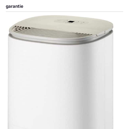
Zones Très Humides,
Protection Durable Contre
garantie
L’humidité. Le Mode
Sommeil Éteint La Lumière,
Adapté Aux Personnes
Ayant Des Difficultés À
S’endormir. Conseil : Pour
Des Résultats Optimaux,
Fermer Les Portes Et
Fenêtres Pendant
L’utilisation. 10 Ans De
Support Technique
Professionnel - Le
deshumidificateur d air
KNKA Offre 10 Ans De
Support Technique
Professionnel. Si Vous
Avez Des Questions,
Connectez-Vous À Votre
Compte Amazon,
Sélectionnez « Vos
Commandes », Trouvez Le
Numéro De Commande,
Puis Cliquez Sur «
Contacter Le Vendeur ».
Nous Vous Fournirons Une
Solution ! Remarque : Pour
Des Performances
Optimales, Gardez
Toujours Le