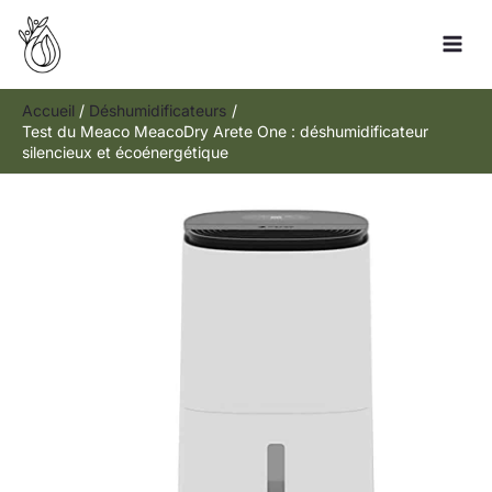
Aller
R
au
e
contenu
c
h
Accueil
Déshumidificateurs
Test du Meaco MeacoDry Arete One : déshumidificateur
e
silencieux et écoénergétique
r
c
h
e
r