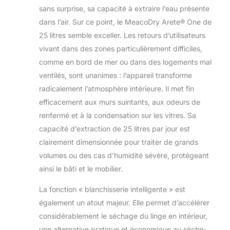
sans surprise, sa capacité à extraire l’eau présente
économe en énergie de Maeco.
Avec un bourdonnement doux à
dans l’air. Sur ce point, le MeacoDry Arete® One de
seulement 40 dB, ce modèle est
25 litres semble exceller. Les retours d’utilisateurs
deux fois plus silencieux que la
vivant dans des zones particulièrement difficiles,
norme de l'industrie. Économies
comme en bord de mer ou dans des logements mal
d'énergie : le déshumidificateur
économe en énergie a une faible
ventilés, sont unanimes : l’appareil transforme
consommation d'énergie et une
radicalement l’atmosphère intérieure. Il met fin
consommation d'énergie optimisée,
efficacement aux murs suintants, aux odeurs de
ce qui le rend rentable et pratique
renfermé et à la condensation sur les vitres. Sa
pour un usage quotidien pour
traiter la condensation, la
capacité d’extraction de 25 litres par jour est
moisissure et l'humidité dans les
clairement dimensionnée pour traiter de grands
maisons, garages, bateaux ou
volumes ou des cas d’humidité sévère, protégeant
caravanes de taille normale. Faible
ainsi le bâti et le mobilier.
coût énergétique de 5 cents/heure
sur la base de 25,1 cents/kWh.
La fonction « blanchisserie intelligente » est
Design intelligent : le
également un atout majeur. Elle permet d’accélérer
déshumidificateur Arete One à
économie d'énergie a d'excellentes
considérablement le séchage du linge en intérieur,
caractéristiques qui le distinguent, y
une alternative pratique et économique au sèche-