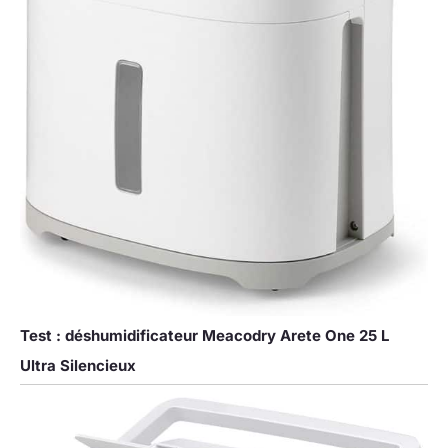
Déshumidificateur
Vertical. Avant La Première
Utilisation, Laisser Le
Déshumidificateur Vertical
Pendant 24 Heures Pour
Assurer Un Équilibre
Interne Et Un
Fonctionnement Fiable À
Long Terme.
Test : déshumidificateur Meacodry Arete One 25 L
Ultra Silencieux