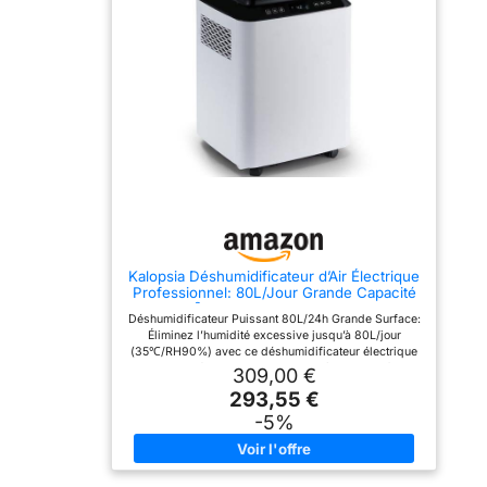
de relevage jusqu’à 5m et
pompe de relevage
prend en charge le
intégrée offrant 5 mètres
drainage continu via tuyau
de hauteur de refoulement,
d’évacuation, pratique
assure une évacuation
comme déshumidificateur
automatique de l'eau
électrique pour sous-sol
condensée et
buanderie local technique
déshumidificateur cave
espace de stockage ou
continu sans surveillance
utilisation prolongée
constante, ou comme avec
Déshumidificateur d’Air
evacuation directe avec le
Anti Moisissure Avec
tuyau de drainage de 2 m,
Contrôle Automatique:
en choisissant un seul
L’appareil permet un
mode d'évacuation selon
réglage de l’humidité de
l'installation du chantier ou
10% à 90% RH et peut
du local Commande
démarrer ou s’arrêter
Simple Et Protection
Kalopsia Déshumidificateur d’Air Électrique
automatiquement selon le
Intégrée:
Professionnel: 80L/Jour Grande Capacité
niveau choisi, idéal pour
Déshumidificateur
170m² Pompe de Relevage Tuyau
stabiliser l’humidité dans
électriquel avec écran
Déshumidificateur Puissant 80L/24h Grande Surface:
Drainage Continu Silencieux Pour
les grands locaux
LCD, Le réglage de 10 % à
Éliminez l’humidité excessive jusqu’à 80L/jour
Cave/Maison/Salle de
environnements exigeants
90 % HR permet
(35℃/RH90%) avec ce déshumidificateur électrique
Bain/Garage/Buanderie/Chambre
zones de stockage et
d'adapter le niveau cible à
puissant. Idéal pour les grandes pièces jusqu’à 170
309,00 €
espaces commerciaux
chaque local, minuterie 1 à
㎡: cave humide, buanderie, cuisine, chambre ou
Déshumidificateur Pour
24 h, mémoire après
293,55 €
bureau. Parfait comme déshumidificateur anti
Chantier Rénovation Et
coupure et dégivrage
moisissure et absorbeur d’humidité électrique, il
-5%
Assèchement: Ce
automatique aide à
protège vos murs, vos meubles et améliore la qualité
déshumidificateur
organiser les cycles sans
de l’air dans toute la maison. Système de Drainage
industriel aide à réduire
surveillance constante,
Continu avec Pompe Intégrée: Équipé d’un réservoir
l’humidité sur murs
pour cave dans un sous-
8L, d’un tuyau d’évacuation et d’une pompe de