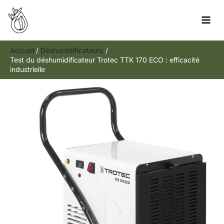
Aller
Rechercher
au
contenu
Accueil
Déshumidificateurs
Test du déshumidificateur Trotec TTK 170 ECO : efficacité
industrielle