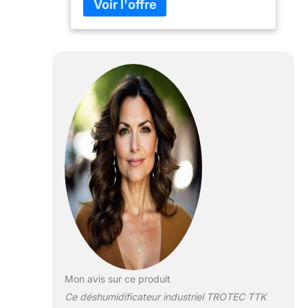
option de raccordement pour
évacuation externe des condensats.
Transport sans contrainte
Compresseur rotatif autorisant le
transport et le stockage dans toutes
les positions. Pré-équipé pour
accessoires Prise intégrée pour
hygrostat externe ; compteur
d’heures de service inclus.
Mon avis sur ce produit
Ce déshumidificateur industriel TROTEC TTK