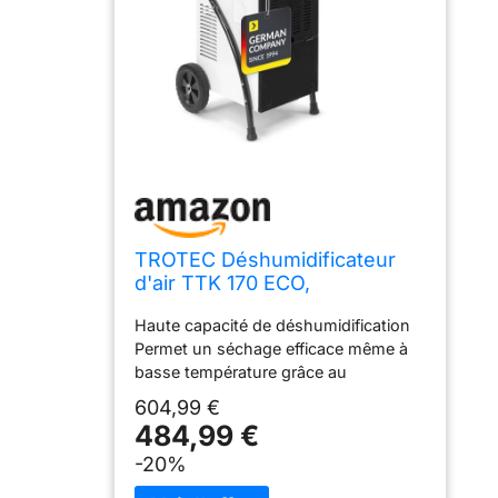
TROTEC Déshumidificateur
d'air TTK 170 ECO,
déshumidificateur électrique
Haute capacité de déshumidification
Permet un séchage efficace même à
basse température grâce au
dégivrage à gaz chaud. Construction
604,99 €
robuste Carrosserie en acier, monté
484,99 €
sur roulettes avec poignée pour une
-20%
manipulation aisée. Utilisation flexible
Fonctionnement en continu avec