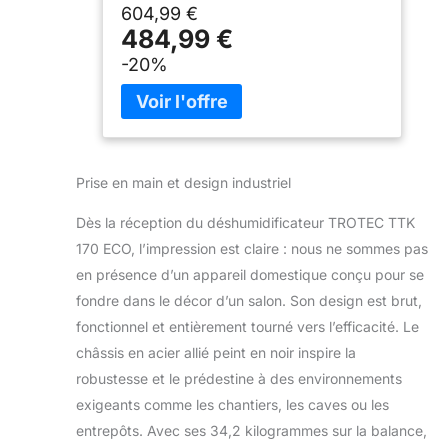
dégivrage à gaz chaud. Construction
604,99 €
robuste Carrosserie en acier, monté
484,99 €
sur roulettes avec poignée pour une
-20%
manipulation aisée. Utilisation flexible
Fonctionnement en continu avec
option de raccordement pour
évacuation externe des condensats.
Transport sans contrainte
Compresseur rotatif autorisant le
Prise en main et design industriel
transport et le stockage dans toutes
les positions. Pré-équipé pour
Dès la réception du déshumidificateur TROTEC TTK
accessoires Prise intégrée pour
170 ECO, l’impression est claire : nous ne sommes pas
hygrostat externe ; compteur
en présence d’un appareil domestique conçu pour se
d’heures de service inclus.
fondre dans le décor d’un salon. Son design est brut,
fonctionnel et entièrement tourné vers l’efficacité. Le
châssis en acier allié peint en noir inspire la
robustesse et le prédestine à des environnements
exigeants comme les chantiers, les caves ou les
entrepôts. Avec ses 34,2 kilogrammes sur la balance,