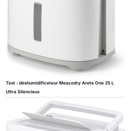
Pendant 24 Heures Pour
Assurer Un Équilibre
Interne Et Un
Fonctionnement Fiable À
Long Terme.
Test : déshumidificateur Meacodry Arete One 25 L
Ultra Silencieux