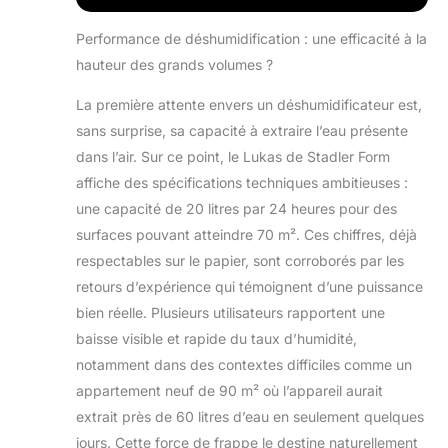
dans la cave ou dans le salon de
séchage SÈCHE LE LINGE
Performance de déshumidification : une efficacité à la
RAPIDEMENT : grâce à sa fonction
hauteur des grands volumes ?
pivotante, le déshumidificateur
Lukas distribue l’air de manière
La première attente envers un déshumidificateur est,
homogène en mode de séchage du
sans surprise, sa capacité à extraire l’eau présente
linge et sèche le linge humide en un
dans l’air. Sur ce point, le Lukas de Stadler Form
clin d’œil SILENCIEUX ET DISCRET :
en mode nuit, le déshumidificateur
affiche des spécifications techniques ambitieuses :
Lukas passe presque inaperçu, il
une capacité de 20 litres par 24 heures pour des
est silencieux au niveau 1 et ses
surfaces pouvant atteindre 70 m². Ces chiffres, déjà
lumières LED sont réduites pour un
respectables sur le papier, sont corroborés par les
sommeil tranquille et reposant
retours d’expérience qui témoignent d’une puissance
LIVRAISON : 1 x déshumidificateur
Lukas blanc avec tuyau drainage
bien réelle. Plusieurs utilisateurs rapportent une
(100 cm) de Stadler Form
baisse visible et rapide du taux d’humidité,
notamment dans des contextes difficiles comme un
appartement neuf de 90 m² où l’appareil aurait
extrait près de 60 litres d’eau en seulement quelques
jours. Cette force de frappe le destine naturellement