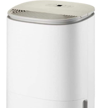
Adapté Aux Personnes
Ayant Des Difficultés À
S’endormir. Conseil : Pour
Des Résultats Optimaux,
Fermer Les Portes Et
Fenêtres Pendant
L’utilisation. 10 Ans De
Support Technique
Professionnel - Le
deshumidificateur d air
KNKA Offre 10 Ans De
Support Technique
Professionnel. Si Vous
Avez Des Questions,
Connectez-Vous À Votre
Compte Amazon,
Sélectionnez « Vos
Commandes », Trouvez Le
Numéro De Commande,
Puis Cliquez Sur «
Contacter Le Vendeur ».
Nous Vous Fournirons Une
Solution ! Remarque : Pour
Des Performances
Optimales, Gardez
Toujours Le
Déshumidificateur
Vertical. Avant La Première
Utilisation, Laisser Le
Déshumidificateur Vertical