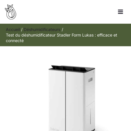
Aller
R
au
e
contenu
c
h
Accueil
Déshumidificateurs
Test du déshumidificateur Stadler Form Lukas : efficace et
e
connecté
r
c
h
e
r