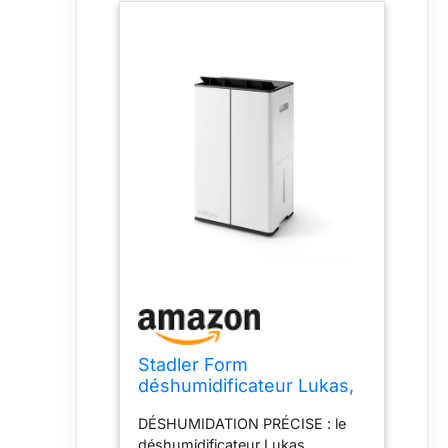
Stadler Form
déshumidificateur Lukas,
jusqu’à 20 l / 24 h, jusqu’à
DÉSHUMIDATION PRÉCISE : le
70 m²
déshumidificateur Lukas