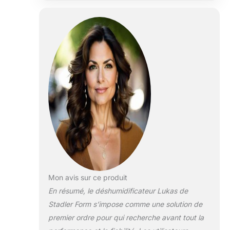
ou dans le salon de séchage
SÈCHE LE LINGE RAPIDEMENT :
grâce à sa fonction pivotante, le
déshumidificateur Lukas
distribue l’air de manière
homogène en mode de séchage
du linge et sèche le linge humide
en un clin d’œil SILENCIEUX ET
DISCRET : en mode nuit, le
déshumidificateur Lukas passe
presque inaperçu, il est
silencieux au niveau 1 et ses
lumières LED sont réduites pour
un sommeil tranquille et reposant
LIVRAISON : 1 x
déshumidificateur Lukas blanc
avec tuyau drainage (100 cm) de
Mon avis sur ce produit
Stadler Form
En résumé, le déshumidificateur Lukas de
Stadler Form s’impose comme une solution de
premier ordre pour qui recherche avant tout la