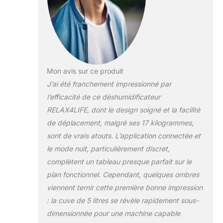
la machine. Non seulement cela, mais
l’écran peut également montrer
l’humidité de la pièce. ★4 MODES★Le
déshumidificateur portable est livré
avec 4 modes, le mode de
déshumidification, le mode vêtements
secs, le mode d’alimentation en air et
Mon avis sur ce produit
le mode veille. Le déshumidificateur
J’ai été franchement impressionné par
chambre peut extraire et évaporer les
molécules d’eau. Les utilisateurs
l’efficacité de ce déshumidificateur
peuvent choisir différents modes en
RELAX4LIFE, dont le design soigné et la facilité
fonction de leurs besoins.
de déplacement, malgré ses 17 kilogrammes,
★FONCTION DE MINUTEUR &
sont de vrais atouts. L’application connectée et
SERRURE ENFANT ★Le
déshumidificateur d’air avec 1-12
le mode nuit, particulièrement discret,
heures minuteur qui est facile à
complètent un tableau presque parfait sur le
utiliser. Avec verrouillage enfant,
plan fonctionnel. Cependant, quelques ombres
même si l’utilisateur n’est pas à
viennent ternir cette première bonne impression
proximité, il peut empêcher le toucher
de l’enfant et assurer la sécurité.
: la cuve de 5 litres se révèle rapidement sous-
★FACILE À UTILISER★Le
dimensionnée pour une machine capable
déshumidificateur chambre a des