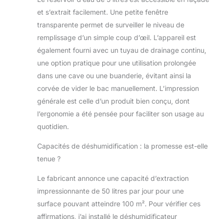
de l’enfant et assurer la sécurité.
★FACILE À UTILISER★Le
et s’extrait facilement. Une petite fenêtre
déshumidificateur chambre a des
transparente permet de surveiller le niveau de
roulettes et des poignées fendues sur
remplissage d’un simple coup d’œil. L’appareil est
les côtés pour une manipulation
également fourni avec un tuyau de drainage continu,
facile. L’aspect minimaliste et la
structure compacte lui permettent de
une option pratique pour une utilisation prolongée
fonctionner parfaitement avec
dans une cave ou une buanderie, évitant ainsi la
d’autres meubles. Il peut être placé
corvée de vider le bac manuellement. L’impression
dans les bureaux, les salons, les
générale est celle d’un produit bien conçu, dont
salles de bains, etc.
l’ergonomie a été pensée pour faciliter son usage au
quotidien.
Capacités de déshumidification : la promesse est-elle
tenue ?
Le fabricant annonce une capacité d’extraction
impressionnante de 50 litres par jour pour une
surface pouvant atteindre 100 m². Pour vérifier ces
affirmations, j’ai installé le déshumidificateur