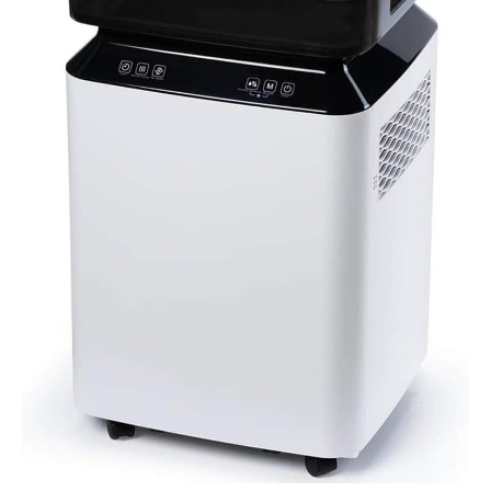
Atteint, Le
déshumidificateur
Maintient
Automatiquement
L’humidité Pour Éviter La
Surdéshumidification.
Selon L’usage, L’humidité
Et La Vitesse Du Vent
Peuvent Être Ajustées (2
Vitesses : Haute/Basse),
Par Exemple, Maison
45%-55%RH, Protéger
Les Structures En Bois.
Buanderie 35%-40%RH,
Accélérer Le Séchage Du
Linge. Sous-sol
40%-50%RH, Maintenir
Les Objets Stockés Au
Sec. 4 Modes Intelligents,
Utilisation Facile — Le
deshumidificateur
Intelligent KNKA Dispose
Des Modes Automatique,
Séchage Du Linge,
Déshumidification
Continue Et Sommeil. En
Mode Automatique,
L’humidité Et La Vitesse
Du Vent Peuvent Être