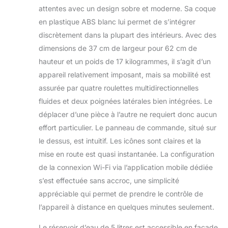
écran tactile et les fonctions requises
attentes avec un design sobre et moderne. Sa coque
peuvent être ajustées directement sur
en plastique ABS blanc lui permet de s’intégrer
la machine. Non seulement cela, mais
discrètement dans la plupart des intérieurs. Avec des
l’écran peut également montrer
l’humidité de la pièce. ★4 MODES★Le
dimensions de 37 cm de largeur pour 62 cm de
déshumidificateur portable est livré
hauteur et un poids de 17 kilogrammes, il s’agit d’un
avec 4 modes, le mode de
appareil relativement imposant, mais sa mobilité est
déshumidification, le mode vêtements
assurée par quatre roulettes multidirectionnelles
secs, le mode d’alimentation en air et
le mode veille. Le déshumidificateur
fluides et deux poignées latérales bien intégrées. Le
chambre peut extraire et évaporer les
déplacer d’une pièce à l’autre ne requiert donc aucun
molécules d’eau. Les utilisateurs
effort particulier. Le panneau de commande, situé sur
peuvent choisir différents modes en
le dessus, est intuitif. Les icônes sont claires et la
fonction de leurs besoins.
★FONCTION DE MINUTEUR &
mise en route est quasi instantanée. La configuration
SERRURE ENFANT ★Le
de la connexion Wi-Fi via l’application mobile dédiée
déshumidificateur d’air avec 1-12
s’est effectuée sans accroc, une simplicité
heures minuteur qui est facile à
appréciable qui permet de prendre le contrôle de
utiliser. Avec verrouillage enfant,
même si l’utilisateur n’est pas à
l’appareil à distance en quelques minutes seulement.
proximité, il peut empêcher le toucher
Le réservoir d’eau de 5 litres est accessible en façade