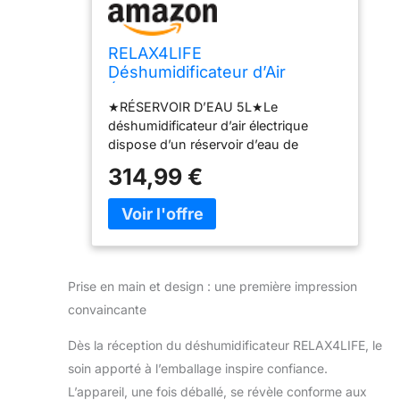
RELAX4LIFE
Déshumidificateur d’Air
Électrique 50L/Jour pour 100
★RÉSERVOIR D’EAU 5L★Le
㎡ Réservoir d'eau 5L,
déshumidificateur d’air électrique
Fonction Sèche Linge
dispose d’un réservoir d’eau de
Ventilation à 2 Vitesses Mode
grande capacité de 5 L et le système
Nuit avec Minuterie(50L- 100
314,99 €
de déshumidification efficace lui
㎡ WiFi)
permet de déshumidifier 50 L par jour.
Le déshumidificateur s’arrête
automatiquement lorsque le réservoir
est plein, empêchant l’eau de
déborder du réservoir et de provoquer
Prise en main et design : une première impression
des accidents. ★SYSTÈME DE
convaincante
CONTRÔLE DOUBLE★Avec la
fonction WIFI, le déshumidificateur
Dès la réception du déshumidificateur RELAX4LIFE, le
électrique peut être contrôlé dans
soin apporté à l’emballage inspire confiance.
n’importe quel coin de la pièce. Le
déshumidificateur est conçu avec un
L’appareil, une fois déballé, se révèle conforme aux