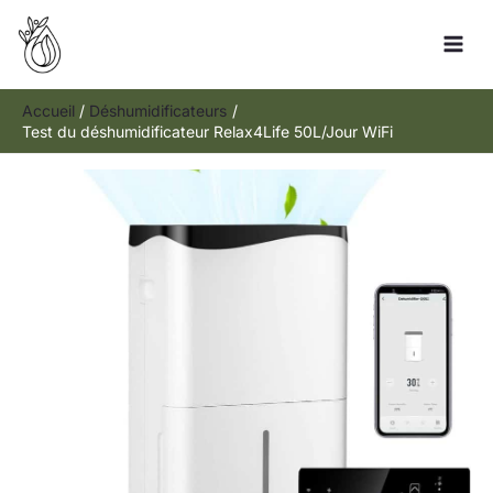
Aller
Rechercher
au
contenu
Accueil
Déshumidificateurs
Test du déshumidificateur Relax4Life 50L/Jour WiFi