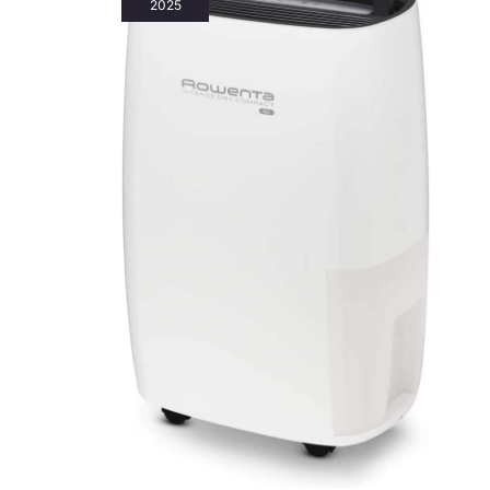
2025
Familiale – Le
deshumidificateur
dispose d’une protection
anti-débordement et d’une
alerte de réservoir plein,
éliminant le besoin de
vérifier fréquemment le
niveau d’eau et évitant
efficacement les
débordements. Le
déshumidificateur
Dispose D’un Verrouillage
Pour Enfants, Aidant À
Éviter Les Manipulations
Accidentelles Et À
Améliorer La Sécurité
Électrique À La Maison. Le
deshumidificateur KNKA
S’assombrit Après 20S En
Veille Pour Éviter
L’éblouissement. Le
panneau tactile fournit un
retour lumineux clair et
immédiat, évitant les
erreurs de manipulation et
convenant également aux
personnes âgées.
Minuterie 24 H &
Redémarrage Après
Coupure – Le