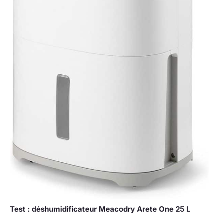
Contacter Le Vendeur ».
Nous Vous Fournirons Une
Solution ! Remarque : Pour
Des Performances
Optimales, Gardez
Toujours Le
Déshumidificateur
Vertical. Avant La Première
Utilisation, Laisser Le
Déshumidificateur Vertical
Pendant 24 Heures Pour
Assurer Un Équilibre
Interne Et Un
Fonctionnement Fiable À
Long Terme.
Test : déshumidificateur Meacodry Arete One 25 L