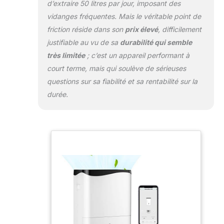
d’extraire 50 litres par jour, imposant des
roulettes et des poignées fendues sur
vidanges fréquentes. Mais le véritable point de
les côtés pour une manipulation
facile. L’aspect minimaliste et la
friction réside dans son
prix élevé
, difficilement
structure compacte lui permettent de
justifiable au vu de sa
durabilité qui semble
fonctionner parfaitement avec
très limitée
; c’est un appareil performant à
d’autres meubles. Il peut être placé
court terme, mais qui soulève de sérieuses
dans les bureaux, les salons, les
salles de bains, etc.
questions sur sa fiabilité et sa rentabilité sur la
durée.