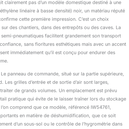
es et 2 grandes roues de 19,5 cm pour un déplacement
git clairement pas d’un modèle domestique destiné à une
'une pièce à l'autre, d'un chantier à l'autre, et même du
éthylène linéaire à basse densité) noir, un matériau réputé
aliers à l'étage. ★CONVIENT À DIVERS CONTEXTES★Le
confirme cette première impression. C’est un choix
ateur professionnel est idéal pour la restauration des
, l'élimination de l'excès d'eau et le séchage rapide dans
 sur des chantiers, dans des entrepôts ou des caves. La
its tels que les chantiers de construction, les entrepôts,
s semi-pneumatiques facilitent grandement son transport
s, les caves à vin, les gymnases, les salles informatiques,
confiance, sans fioritures esthétiques mais avec un accent
t les usines.
 On sent immédiatement qu’il est conçu pour endurer des
erme.
. Le panneau de commande, situé sur la partie supérieure,
 Les grilles d’entrée et de sortie d’air sont larges,
ur traiter de grands volumes. Un emplacement est prévu
ail pratique qui évite de le laisser traîner lors du stockage
et l’on comprend que ce modèle, référencé IW54761,
mportants en matière de déshumidification, que ce soit
ssement d’un sous-sol ou le contrôle de l’hygrométrie dans