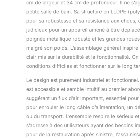
verrouillabl
cm de largeur et 34 cm de profondeur. Il ne s’a
sans effort d
petite salle de bain. Sa structure en LLDPE (poly
bas des esc
pour sa robustesse et sa résistance aux chocs, 
déshumidific
dégâts d'eau
judicieux pour un appareil amené à être déplacé
divers endro
poignée métallique robuste et les grandes roue
les sous-sol
malgré son poids. L’assemblage général inspire 
les ateliers e
clair mis sur la durabilité et la fonctionnalité.
conditions difficiles et fonctionner sur le long t
Le design est purement industriel et fonctionnel
est accessible et semble intuitif au premier abord.
suggérant un flux d’air important, essentiel po
pour enrouler le long câble d’alimentation, un dét
ou du transport. L’ensemble respire le sérieux 
s’adresse à des utilisateurs ayant des besoins i
pour de la restauration après sinistre, l’assaini