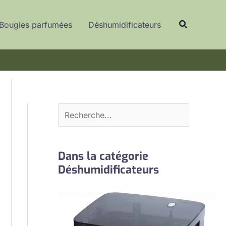
R
Recherche
e
Bougies parfumées
Déshumidificateurs
c
h
e
r
c
h
e
r
Dans la catégorie
Déshumidificateurs