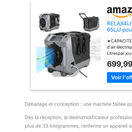
RELAX4LIF
65L/J pou
Industrie
★CAPACITÉ 
Sol Entre
d'air électri
Litrespar jo
355m³ avec 
699,99
CONVIVIAL★A
20 % à 90 % 
Ce déshumidi
déshumidific
programmer 
100 % MAINS
d'évacuation
Déballage et conception : une machine taillée po
déshumidific
condensation
Dès la réception, le déshumidificateur professi
★DÉSHUMIDI
plus de 33 kilogrammes, renferme un appareil 
poignées int