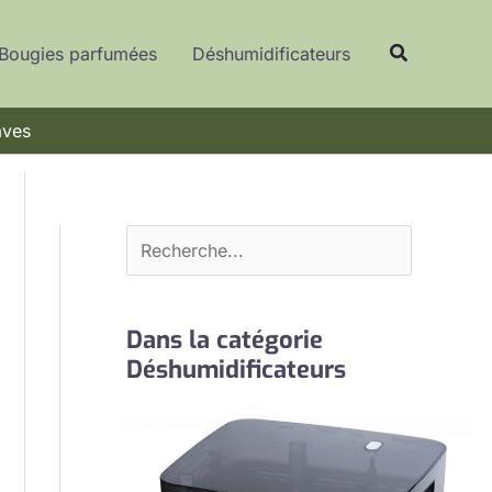
R
Recherche
e
Bougies parfumées
Déshumidificateurs
c
h
aves
e
r
c
h
e
r
Dans la catégorie
Déshumidificateurs