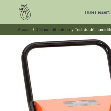
Aller
au
Huiles essenti
contenu
Accueil
Déshumidificateurs
Test du déshumidifi