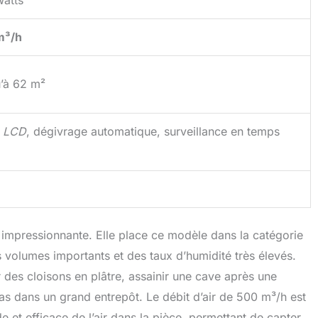
m³/h
’à 62 m²
n
LCD
, dégivrage automatique, surveillance en temps
st impressionnante. Elle place ce modèle dans la catégorie
s volumes importants et des taux d’humidité très élevés.
 des cloisons en plâtre, assainir une cave après une
as dans un grand entrepôt. Le débit d’air de 500 m³/h est
ide et efficace de l’air dans la pièce, permettant de capter