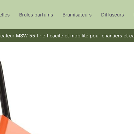
elles
Brules parfums
Brumisateurs
Diffuseurs
cateur MSW 55 l : efficacité et mobilité pour chantiers et c