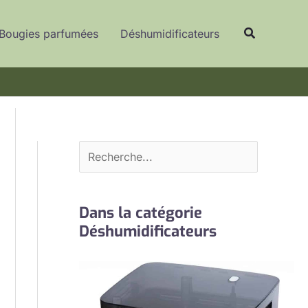
R
Recherche
e
Bougies parfumées
Déshumidificateurs
c
h
e
r
c
h
e
r
Dans la catégorie
Déshumidificateurs