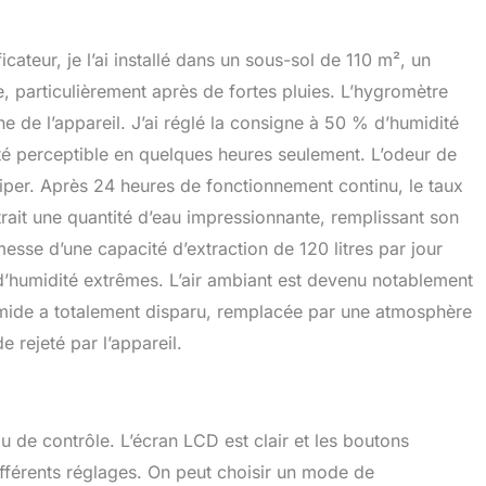
choisir la méthode qui convient le mieux à votre espace
oins. La fonction de rappel de nettoyage du filtre vous
ateur, je l’ai installé dans un sous-sol de 110 m², un
 les 30 jours ou 720 heures d'utilisation, vous permettant
 rappeler de nettoyer le filtre pour maintenir des
, particulièrement après de fortes pluies. L’hygromètre
 et une efficacité optimales. Conception Pratique Pour
e de l’appareil. J’ai réglé la consigne à 50 % d’humidité
ion Facile : avec des dimensions (345 x 410 x 665 mm) et
té perceptible en quelques heures seulement. L’odeur de
32,7 kg, ce deshumidificateur d air chambre est conçu à la
onctionnalité et la facilité d'utilisation. Il est livré avec des
iper. Après 24 heures de fonctionnement continu, le taux
des freins durables, ce qui le rend facile à déplacer et à
xtrait une quantité d’eau impressionnante, remplissant son
ce. Le paquet comprend le déshumidificateur*1, le cordon
omesse d’une capacité d’extraction de 120 litres par jour
on de 2,2 m*1, le tuyau de drainage de 2 m*1 et un
eau de 7 L*1.
 d’humidité extrêmes. L’air ambiant est devenu notablement
 humide a totalement disparu, remplacée par une atmosphère
e rejeté par l’appareil.
 de contrôle. L’écran LCD est clair et les boutons
ifférents réglages. On peut choisir un mode de