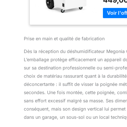
qui en fait u
la buanderie,
d'humidité r
fonction mar
d'humidité à
deshumidific
flexible de 
Prise en main et qualité de fabrication
démarrage/ar
après une pa
Dès la réception du déshumidificateur Megonia
automatique
L’emballage protège efficacement un appareil d
minuterie), 
de Protectio
sur sa destination professionnelle ou semi-profe
utilise le r
choix de matériau rassurant quant à la durabilité
de sécurité 
déconcertante : il suffit de visser la poignée m
démarrage po
protection c
secondes. Une fois montée, cette poignée, combi
pannes. La f
sans effort excessif malgré sa masse. Ses dimen
réservoir a 
conséquent, mais son design vertical lui permet
prolonge la d
Fonctionneme
dans un garage, un sous-sol ou un local techniq
plusieurs o
drainage du 