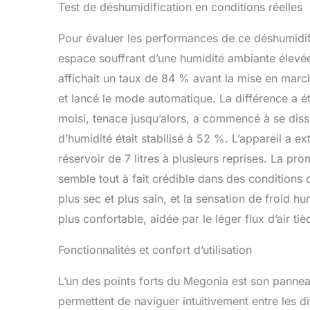
Test de déshumidification en conditions réelles
Vous pouvez 
et à vos bes
Pour évaluer les performances de ce déshumidific
avertit tous
ainsi de vous
espace souffrant d’une humidité ambiante élevée
performances
affichait un taux de 84 % avant la mise en march
une Utilisat
et lancé le mode automatique. La différence a é
un poids de 
fois pour la f
moisi, tenace jusqu’alors, a commencé à se diss
roulettes et 
d’humidité était stabilisé à 52 %. L’appareil a e
fixer en pla
réservoir de 7 litres à plusieurs reprises. La pr
d'alimentati
réservoir d'
semble tout à fait crédible dans des conditions
plus sec et plus sain, et la sensation de froid
plus confortable, aidée par le léger flux d’air tièd
Fonctionnalités et confort d’utilisation
L’un des points forts du Megonia est son panneau
permettent de naviguer intuitivement entre les d