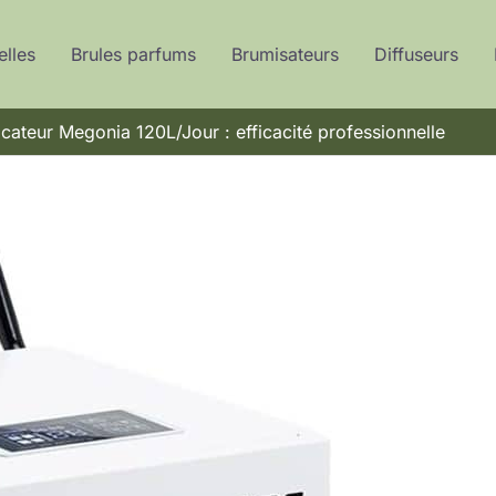
elles
Brules parfums
Brumisateurs
Diffuseurs
cateur Megonia 120L/Jour : efficacité professionnelle