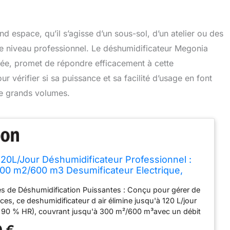
d espace, qu’il s’agisse d’un sous-sol, d’un atelier ou des
de niveau professionnel. Le déshumidificateur Megonia
cée, promet de répondre efficacement à cette
 vérifier si sa puissance et sa facilité d’usage en font
de grands volumes.
20L/Jour Déshumidificateur Professionnel :
00 m2/600 m3 Desumificateur Electrique,
 24 Heures Déshumidificateurs, Contrôle de
s de Déshumidification Puissantes : Conçu pour gérer de
é, Avec Réservoir d'eau de 7 L
es, ce deshumidificateur d air élimine jusqu'à 120 L/jour
 90 % HR), couvrant jusqu'à 300 m²/600 m³avec un débit
 m³/h. Cet appareil offre des performances constantes, ce
 €