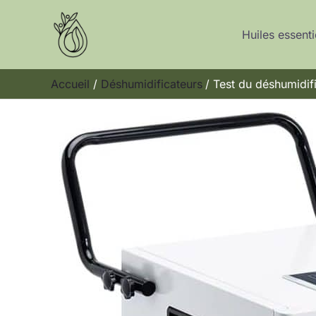
Aller
au
Huiles essenti
contenu
Accueil
Déshumidificateurs
Test du déshumidifi