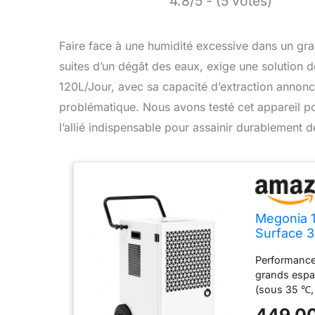
4.8/5 - (5 votes)
Faire face à une humidité excessive dans un gran
suites d’un dégât des eaux, exige une solution 
120L/Jour, avec sa capacité d’extraction annon
problématique. Nous avons testé cet appareil pour
l’allié indispensable pour assainir durablement 
Megonia 1
Surface 3
Minuterie
Performance
l'humidit
grands espac
(sous 35 ℃,
d'air de 500
449,00