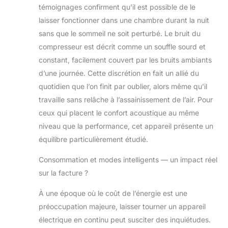
d'eau de 4,8 litres à chargement
témoignages confirment qu’il est possible de le
frontal. FACILE À UTILISER - Doté
laisser fonctionner dans une chambre durant la nuit
de commandes simples avec un
sans que le sommeil ne soit perturbé. Le bruit du
affichage de l'humidité facile à lire,
compresseur est décrit comme un souffle sourd et
d'un contrôle de l'humidité
personnalisé et d'une sécurité
constant, facilement couvert par les bruits ambiants
enfant pour empêcher toute
d’une journée. Cette discrétion en fait un allié du
modification des réglages, ce
quotidien que l’on finit par oublier, alors même qu’il
déshumidificateur pour chambre a
travaille sans relâche à l’assainissement de l’air. Pour
été conçu dans un souci de facilité
ceux qui placent le confort acoustique au même
d'utilisation.
niveau que la performance, cet appareil présente un
équilibre particulièrement étudié.
Consommation et modes intelligents — un impact réel
sur la facture ?
À une époque où le coût de l’énergie est une
préoccupation majeure, laisser tourner un appareil
électrique en continu peut susciter des inquiétudes.