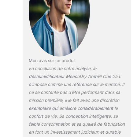
grandes maisons, les garages,
les bateaux ou les caravanes.
DESHUMIDIFICATEUR ET
PURIFICATEUR D’AIR 2-EN- 1 -
Le déshumidificateur silencieux
contrôle non seulement
l'humidité en éliminant jusqu'à 14
litres d'eau par jour, mais
améliore également votre
Mon avis sur ce produit
environnement de vie grâce à un
En conclusion de notre analyse, le
filtre HEPA H13 de qualité
déshumidificateur MeacoDry Arete® One 25 L
médicale qui purifie l'air et le
garde frais et exempt de
s’impose comme une référence sur le marché. Il
nanoparticules telles que la
ne se contente pas d’être performant dans sa
poussière, les germes, le pollen
mission première, il le fait avec une discrétion
et autres allergènes.
exemplaire qui améliore considérablement le
CONCEPTION INTELLIGENTE -
Le déshumidificateur à économie
confort de vie. Sa conception intelligente, sa
d'énergie Arete One possède
faible consommation et sa qualité de fabrication
d'excellentes caractéristiques qui
en font un investissement judicieux et durable
le distinguent : notamment un