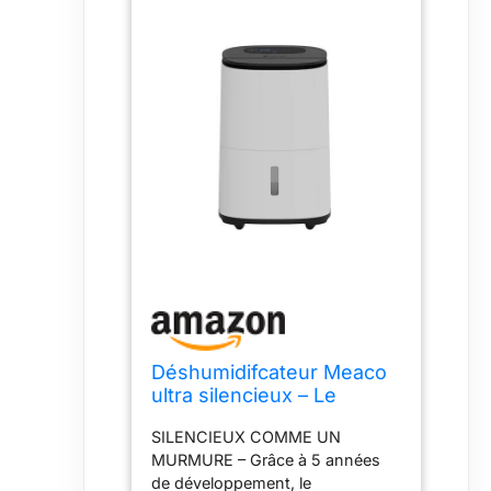
Déshumidifcateur Meaco
ultra silencieux – Le
déshumidificateur
SILENCIEUX COMME UN
d’intérieur MeacoDry
MURMURE – Grâce à 5 années
Arete® One 25 L convient
de développement, le
aux maisons plus