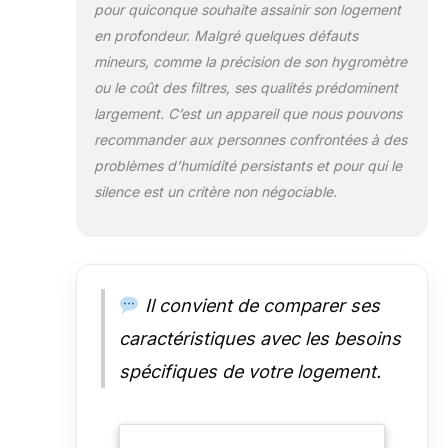
pour quiconque souhaite assainir son logement
mode buanderie intelligent, un
mode nuit, un mode humidité
en profondeur. Malgré quelques défauts
intelligent, des roulettes cachées
mineurs, comme la précision de son hygromètre
et un réservoir d'eau de 4,8 litres
ou le coût des filtres, ses qualités prédominent
à chargement frontal. FACILE À
largement. C’est un appareil que nous pouvons
UTILISER - Doté de commandes
simples avec un affichage de
recommander aux personnes confrontées à des
l'humidité facile à lire, d'un
problèmes d’humidité persistants et pour qui le
contrôle de l'humidité
silence est un critère non négociable.
personnalisé et d'une sécurité
enfant pour empêcher toute
modification des réglages, ce
déshumidificateur pour chambre
a été conçu dans un souci de
Il convient de comparer ses
facilité d'utilisation.
caractéristiques avec les besoins
spécifiques de votre logement.