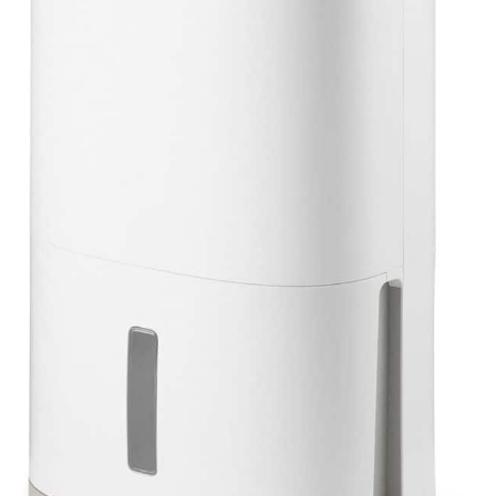
Professionnel - Le
deshumidificateur d air
KNKA Offre 10 Ans De
Support Technique
Professionnel. Si Vous
Avez Des Questions,
Connectez-Vous À Votre
Compte Amazon,
Sélectionnez « Vos
Commandes », Trouvez Le
Numéro De Commande,
Puis Cliquez Sur «
Contacter Le Vendeur ».
Nous Vous Fournirons Une
Solution ! Remarque : Pour
Des Performances
Optimales, Gardez
Toujours Le
Déshumidificateur
Vertical. Avant La Première
Utilisation, Laisser Le
Déshumidificateur Vertical
Pendant 24 Heures Pour
Assurer Un Équilibre
Interne Et Un
Fonctionnement Fiable À
Long Terme.