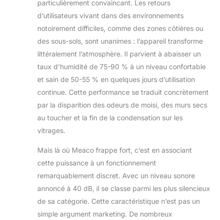
particulièrement convaincant. Les retours
bateaux ou les caravanes.
d’utilisateurs vivant dans des environnements
DESHUMIDIFICATEUR ET
notoirement difficiles, comme des zones côtières ou
PURIFICATEUR D’AIR 2-EN- 1 - Le
déshumidificateur silencieux
des sous-sols, sont unanimes : l’appareil transforme
contrôle non seulement l'humidité
littéralement l’atmosphère. Il parvient à abaisser un
en éliminant jusqu'à 14 litres d'eau
taux d’humidité de 75-90 % à un niveau confortable
par jour, mais améliore également
et sain de 50-55 % en quelques jours d’utilisation
votre environnement de vie grâce à
un filtre HEPA H13 de qualité
continue. Cette performance se traduit concrètement
médicale qui purifie l'air et le garde
par la disparition des odeurs de moisi, des murs secs
frais et exempt de nanoparticules
au toucher et la fin de la condensation sur les
telles que la poussière, les germes,
vitrages.
le pollen et autres allergènes.
CONCEPTION INTELLIGENTE - Le
Mais là où Meaco frappe fort, c’est en associant
déshumidificateur à économie
cette puissance à un fonctionnement
d'énergie Arete One possède
d'excellentes caractéristiques qui le
remarquablement discret. Avec un niveau sonore
distinguent : notamment un mode
annoncé à 40 dB, il se classe parmi les plus silencieux
buanderie intelligent, un mode nuit,
de sa catégorie. Cette caractéristique n’est pas un
un mode humidité intelligent, des
simple argument marketing. De nombreux
roulettes cachées et un réservoir