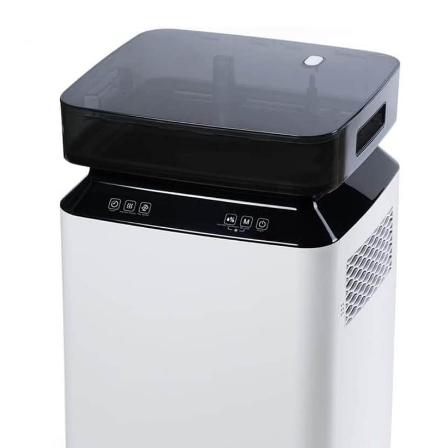
Dispose D’une Minuterie
24 H, Pour Profiter D’un
Environnement Sec Dès
Votre Retour. Humidité
Constante Intelligente,
Évite La
Surdéshumidification - Le
deshumidificateur
Dispose D’un Affichage
Numérique De L’humidité,
Permettant Un Contrôle
Précis (30%~80%). Une
Fois Le Niveau Réglé
Atteint, Le
déshumidificateur
Maintient
Automatiquement
L’humidité Pour Éviter La
Surdéshumidification.
Selon L’usage, L’humidité
Et La Vitesse Du Vent
Peuvent Être Ajustées (2
Vitesses : Haute/Basse),
Par Exemple, Maison
45%-55%RH, Protéger
Les Structures En Bois.
Buanderie 35%-40%RH,
Accélérer Le Séchage Du
Linge. Sous-sol
40%-50%RH, Maintenir