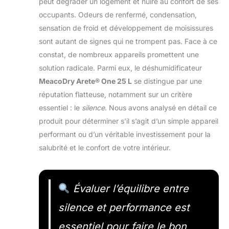
peut dégrader un logement et nuire au confort de ses
occupants. Odeurs de renfermé, condensation,
sensation de froid et développement de moisissures
sont autant de signes qui ne trompent pas. Face à ce
constat, de nombreux appareils promettent une
solution radicale. Parmi eux, le déshumidificateur
MeacoDry Arete® One 25 L
se distingue par une
réputation flatteuse, notamment sur un critère
essentiel : le
silence
. Nous avons analysé en détail ce
produit pour déterminer s’il s’agit d’un simple appareil
performant ou d’un véritable investissement pour la
salubrité et le confort de votre intérieur.
Évaluer l’équilibre entre
silence et performance est
essentiel pour faire le bon