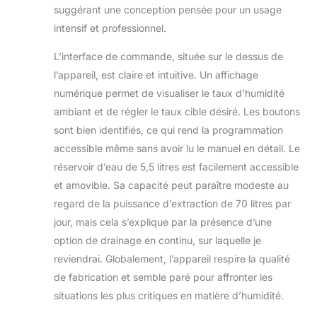
compresseur pour éviter les
suggérant une conception pensée pour un usage
dommages lors du démarrage, d'une
intensif et professionnel.
protection contre les températures
extrêmes, et d'alertes de réservoir
L’interface de commande, située sur le dessus de
plein pour maintenir un
l’appareil, est claire et intuitive. Un affichage
fonctionnement normal. De plus, la
numérique permet de visualiser le taux d’humidité
fonction de dégivrage automatique du
déshumidificateur pour grands
ambiant et de régler le taux cible désiré. Les boutons
espaces garantit une stabilité à long
sont bien identifiés, ce qui rend la programmation
terme. Conception de Maintenance
accessible même sans avoir lu le manuel en détail. Le
Pratique: Notre deshumidificateur
réservoir d’eau de 5,5 litres est facilement accessible
salle de bain est conçu pour un
entretien facile. Il offre des options de
et amovible. Sa capacité peut paraître modeste au
drainage flexibles, permettant le
regard de la puissance d’extraction de 70 litres par
drainage dans un réservoir de 5,5L ou
jour, mais cela s’explique par la présence d’une
directement à travers un tuyau d'eau.
option de drainage en continu, sur laquelle je
Le rappel de nettoyage du filtre incite
au nettoyage tous les 30 jours ou 720
reviendrai. Globalement, l’appareil respire la qualité
heures d'utilisation du moteur pour
de fabrication et semble paré pour affronter les
maintenir l'efficacité. Que ce soit pour
situations les plus critiques en matière d’humidité.
une utilisation quotidienne ou à long
terme, ce desumidificateur purificateur