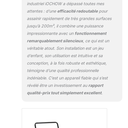
plus, la fonction de mémoire garantit
industriel iOCHOW a dépassé toutes mes
que même en cas de coupure de
attentes : d’une
efficacité redoutable
pour
courant, l'appareil restaurera
assainir rapidement de très grandes surfaces
automatiquement les paramètres
jusqu’à 200m², il combine une puissance
précédents (à l'exception de la
minuterie). Système de Protection de
impressionnante avec un
fonctionnement
Sécurité: Ce déshumidificateur mobil
remarquablement silencieux
, ce qui est un
utilise le réfrigérant écologique R290.
véritable atout. Son installation est un jeu
Il est doté d'une protection du
d’enfant, son utilisation est intuitive et sa
compresseur pour éviter les
dommages lors du démarrage, d'une
conception, à la fois robuste et esthétique,
protection contre les températures
témoigne d’une qualité professionnelle
extrêmes, et d'alertes de réservoir
indéniable. C’est un appareil fiable qui s’est
plein pour maintenir un
révélé être un investissement au
rapport
fonctionnement normal. De plus, la
fonction de dégivrage automatique du
qualité-prix tout simplement excellent
.
déshumidificateur pour grands
espaces garantit une stabilité à long
terme. Conception de Maintenance
Pratique: Notre deshumidificateur
salle de bain est conçu pour un