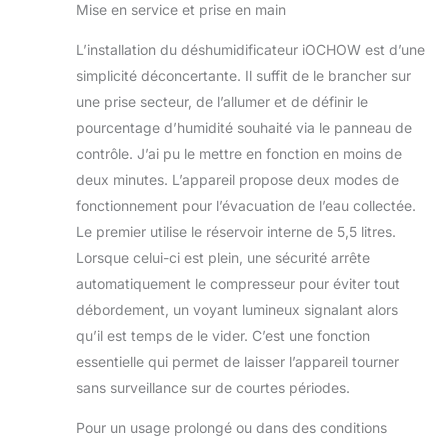
Mise en service et prise en main
rend l'entretien facile. Détails
Attentionnés: Avec des dimensions
L’installation du déshumidificateur iOCHOW est d’une
de 345*410*665 mm et un poids de
simplicité déconcertante. Il suffit de le brancher sur
32,7 kg, nos dehumidifier portable
une prise secteur, de l’allumer et de définir le
sont équipés de roulettes mobiles et
de freins pour un réglage flexible de
pourcentage d’humidité souhaité via le panneau de
l'agencement. Bien qu'il puisse
contrôle. J’ai pu le mettre en fonction en moins de
produire un peu de bruit pendant le
deux minutes. L’appareil propose deux modes de
fonctionnement, il convient aux
fonctionnement pour l’évacuation de l’eau collectée.
entrepôts et aux laboratoires mais pas
aux chambres à coucher. Les
Le premier utilise le réservoir interne de 5,5 litres.
accessoires comprennent le
Lorsque celui-ci est plein, une sécurité arrête
deshumidificateur*1, le cordon
automatiquement le compresseur pour éviter tout
d'alimentation de 2,2 m*1, le tuyau
débordement, un voyant lumineux signalant alors
d'eau de 2 m*1 et le réservoir d'eau de
qu’il est temps de le vider. C’est une fonction
5,5 L*1.
essentielle qui permet de laisser l’appareil tourner
sans surveillance sur de courtes périodes.
Pour un usage prolongé ou dans des conditions