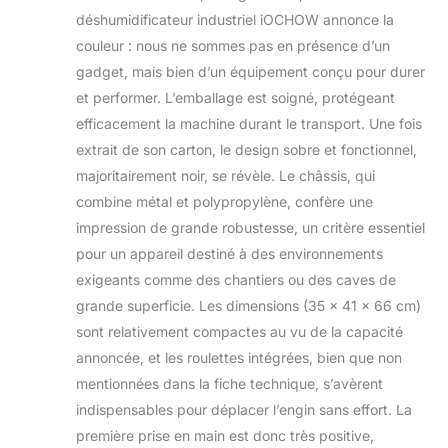
maintient l'humidité réglée dans une
déshumidificateur industriel iOCHOW annonce la
plage de ±5% RH, garantissant un
couleur : nous ne sommes pas en présence d’un
environnement sec et confortable.
gadget, mais bien d’un équipement conçu pour durer
Fonctionnalités de Réglage
et performer. L’emballage est soigné, protégeant
Intelligentes: Notre déshumidificateur
d'air puissant intelligent dispose
efficacement la machine durant le transport. Une fois
d'une programmation flexible,
extrait de son carton, le design sobre et fonctionnel,
permettant de régler de 1 à 24 heures.
majoritairement noir, se révèle. Le châssis, qui
L'utilisateur peut facilement contrôler
combine métal et polypropylène, confère une
les heures de mise en marche/arrêt du
absorbeur d'humidité pour s'adapter
impression de grande robustesse, un critère essentiel
à différents scénarios d'utilisation. De
pour un appareil destiné à des environnements
plus, la fonction de mémoire garantit
exigeants comme des chantiers ou des caves de
que même en cas de coupure de
grande superficie. Les dimensions (35 x 41 x 66 cm)
courant, l'appareil restaurera
automatiquement les paramètres
sont relativement compactes au vu de la capacité
précédents (à l'exception de la
annoncée, et les roulettes intégrées, bien que non
minuterie). Système de Protection de
mentionnées dans la fiche technique, s’avèrent
Sécurité: Ce déshumidificateur mobil
indispensables pour déplacer l’engin sans effort. La
utilise le réfrigérant écologique R290.
Il est doté d'une protection du
première prise en main est donc très positive,