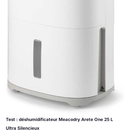
Puis Cliquez Sur «
rester debout pendant 24
Contacter Le Vendeur ».
heures avant de le mettre
Nous Vous Fournirons Une
en service. Ainsi,
Solution ! Remarque : Pour
l'intérieur de l'appareil
Des Performances
reste en équilibre et un
Optimales, Gardez
fonctionnement fiable est
Toujours Le
assuré.
Déshumidificateur
Vertical. Avant La Première
Utilisation, Laisser Le
Déshumidificateur Vertical
Pendant 24 Heures Pour
Assurer Un Équilibre
Interne Et Un
Fonctionnement Fiable À
Long Terme.
Test : déshumidificateur Meacodry Arete One 25 L
Ultra Silencieux