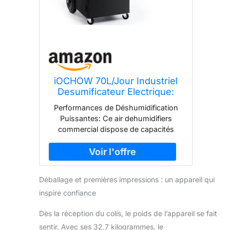
iOCHOW 70L/Jour Industriel
Desumificateur Electrique:
Surface 200m2/500m3
Performances de Déshumidification
Deshumidificateur Cave,
Puissantes: Ce air dehumidifiers
Minuterie 24Hr
commercial dispose de capacités
Deshumidificateur d'air,
exceptionnelles, éliminant jusqu'à 70
Déshumidificateur
L d'humidité par jour (30℃/RH80%),
Professionnel avec Réservoir
couvrant des zones allant jusqu'à 200
d'eau de 5,5L
m2 ou 500 m³. Cet appareil de
Déballage et premières impressions : un appareil qui
déshumidificateur electrique offre une
inspire confiance
large plage de réglage de l'humidité,
un mode de déshumidification
Dès la réception du colis, le poids de l’appareil se fait
continue, et sa fonction de
déshumidification automatique
sentir. Avec ses 32,7 kilogrammes, le